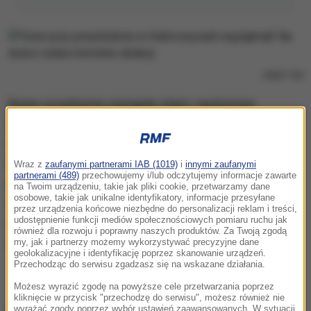
/
RMF FM
Nowe urządzenia zastąpiły stare i wysłużone
atrakcje. Teraz teren przy przedszkolu w
Dobroszycach został podzielony na trzy strefy.
Pierwsza to typowe miejsce do zabaw, gdzie jest
Wraz z
zaufanymi partnerami IAB (1019)
i
innymi zaufanymi
partnerami (489)
przechowujemy i/lub odczytujemy informacje zawarte
pociąg, duża piaskownica i urządzenie, po którym
na Twoim urządzeniu, takie jak pliki cookie, przetwarzamy dane
osobowe, takie jak unikalne identyfikatory, informacje przesyłane
dzieci mogą się wspinać. W drugiej jest część
przez urządzenia końcowe niezbędne do personalizacji reklam i treści,
udostępnienie funkcji mediów społecznościowych pomiaru ruchu jak
edukacyjna i przyrządy, które uczą logicznego
również dla rozwoju i poprawny naszych produktów. Za Twoją zgodą
myślenia. Ostatnia to miejsce do zabaw ruchowych.
my, jak i partnerzy możemy wykorzystywać precyzyjne dane
geolokalizacyjne i identyfikację poprzez skanowanie urządzeń.
Przechodząc do serwisu zgadzasz się na wskazane działania.
Możesz wyrazić zgodę na powyższe cele przetwarzania poprzez
kliknięcie w przycisk "przechodzę do serwisu", możesz również nie
Dzieci mogą grać na jednej z atrakcji. Na innych
wyrażać zgody poprzez wybór ustawień zaawansowanych. W sytuacji