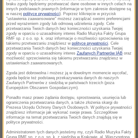
braku zgody będziemy przetwarzać dane osobowe w innych celach na
można zrobić mini lekcję wychowania fizycznego
innych podstawach prawnych (informacje w tym zakresie dostępne są
w naszej
polityce prywatności
). Poprzez kliknięcie w przycisk
albo można się uczyć języka angielskiego
- przyznaje
"ustawienia zaawansowane" możesz zarządzać swoimi preferencjami
przed wyrażeniem zgody lub odmową udzielenia zgody. Cele
Piotr Kulczycki z firmy Saternus, która
przetwarzania Twoich danych bez konieczności uzyskania Twojej
zgody w oparciu o uzasadniony interes Radio Muzyka Fakty Grupa
zaprojektowała dla nas place zabaw w ramach
RMF sp. z o.o. sp. k. oraz informacje o możliwości sprzeciwienia się
takiemu przetwarzaniu znajdziesz w
polityce prywatności
. Cele
projektu "Lepsze jutro z RMF FM".
przetwarzania Twoich danych bez konieczności uzyskania Twojej
zgody w oparciu o uzasadniony interes
Zaufanych Partnerów IAB
oraz
możliwość sprzeciwienia się takiemu przetwarzaniu znajdziesz w
ustawieniach zaawansowanych.
Zgoda jest dobrowolna i możesz ją w dowolnym momencie wycofać,
Dalsza część artykułu pod materiałem video:
zgoda będzie też podstawą przekazywania danych do naszych
Zaufanych Partnerów z siedzibą w państwach trzecich (poza
Europejskim Obszarem Gospodarczym).
Ponadto masz prawo żądania dostępu, sprostowania, usunięcia lub
ograniczenia przetwarzania danych, a także złożenia skargi do
Prezesa Urzędu Ochrony Danych Osobowych. W polityce prywatności
znajdziesz informacje jak wykonać swoje prawa. Szczegółowe
informacje na temat przetwarzania Twoich danych znajdują się w
polityce prywatności.
Administratorem tych danych jesteśmy my, czyli Radio Muzyka Fakty
Grupa RMF sp. z o.o. sp. k. z siedzibą w Krakowie, al. Waszyngtona