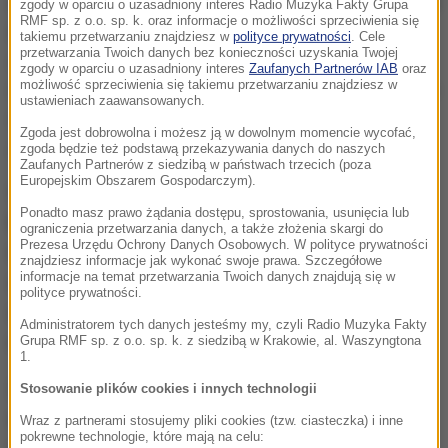
Bardzo lubię swoją pracę, lubię latanie i chcę latać. Ale
zgody w oparciu o uzasadniony interes Radio Muzyka Fakty Grupa
RMF sp. z o.o. sp. k. oraz informacje o możliwości sprzeciwienia się
będę robiła to, co jest dobre dla Ukrainy. Jest mi
takiemu przetwarzaniu znajdziesz w
polityce prywatności
. Cele
przetwarzania Twoich danych bez konieczności uzyskania Twojej
obojętne, w jaki sposób będę jej broniła. Jeśli trzeba,
zgody w oparciu o uzasadniony interes
Zaufanych Partnerów IAB
oraz
możliwość sprzeciwienia się takiemu przetwarzaniu znajdziesz w
to pójdę na front. Jeśli zrozumiem, że więcej zdziałam
ustawieniach zaawansowanych.
tutaj, pozostanę tutaj. Nie mam innego życia, moje
Zgoda jest dobrowolna i możesz ją w dowolnym momencie wycofać,
życie to Ukraina
- powiedziała.
zgoda będzie też podstawą przekazywania danych do naszych
Zaufanych Partnerów z siedzibą w państwach trzecich (poza
Europejskim Obszarem Gospodarczym).
Sawczenko podkreśliła, że choć została porwana i
Ponadto masz prawo żądania dostępu, sprostowania, usunięcia lub
bezprawnie wywieziona do Rosji, to nie czuje
ograniczenia przetwarzania danych, a także złożenia skargi do
Prezesa Urzędu Ochrony Danych Osobowych. W polityce prywatności
nienawiści do jej mieszkańców. Oświadczyła, że za
znajdziesz informacje jak wykonać swoje prawa. Szczegółowe
informacje na temat przetwarzania Twoich danych znajdują się w
swoje główne zadanie uważa doprowadzenie do
polityce prywatności.
uwolnienia innych Ukraińców przetrzymywanych w
Administratorem tych danych jesteśmy my, czyli Radio Muzyka Fakty
rosyjskich więzieniach.
Grupa RMF sp. z o.o. sp. k. z siedzibą w Krakowie, al. Waszyngtona
1.
Zaznaczyła, że może rozmawiać o tym ze
Stosowanie plików cookies i innych technologii
wszystkimi, nawet z przedstawicielami
Wraz z partnerami stosujemy pliki cookies (tzw. ciasteczka) i inne
pokrewne technologie, które mają na celu: