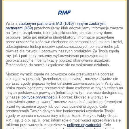
Wraz z
zaufanymi partnerami IAB (1019)
i
innymi zaufanymi
partnerami (489)
przechowujemy i/lub odczytujemy informacje zawarte
na Twoim urządzeniu, takie jak pliki cookie, przetwarzamy dane
osobowe, takie jak unikalne identyfikatory, informacje przesyłane
Konrad Piasecki: W sporze między frankowiczami
przez urządzenia końcowe niezbędne do personalizacji reklam i treści,
a bankami pani rzecznikuje i broni raczej tych,
udostępnienie funkcji mediów społecznościowych pomiaru ruchu jak
również dla rozwoju i poprawny naszych produktów. Za Twoją zgodą
którzy kredyty dawali, czy raczej tych którzy je
my, jak i partnerzy możemy wykorzystywać precyzyjne dane
geolokalizacyjne i identyfikację poprzez skanowanie urządzeń.
wzięli?
Przechodząc do serwisu zgadzasz się na wskazane działania.
Możesz wyrazić zgodę na powyższe cele przetwarzania poprzez
Aleksandra Wiktorow:
Moja funkcja jest funkcją
kliknięcie w przycisk "przechodzę do serwisu", możesz również nie
wyrażać zgody poprzez wybór ustawień zaawansowanych. W sytuacji
ochrony konsumenta. W związku z tym muszę
braku zgody będziemy przetwarzać dane osobowe w innych celach na
innych podstawach prawnych (informacje w tym zakresie dostępne są
patrzeć raczej ze strony klientów, co nie znaczy, że
w naszej
polityce prywatności
). Poprzez kliknięcie w przycisk
"ustawienia zaawansowane" możesz zarządzać swoimi preferencjami
każdy klient ma rację.
przed wyrażeniem zgody lub odmową udzielenia zgody. Cele
przetwarzania Twoich danych bez konieczności uzyskania Twojej
zgody w oparciu o uzasadniony interes Radio Muzyka Fakty Grupa
Klientów, frankowiczów uważa pani generalnie za
RMF sp. z o.o. sp. k. oraz informacje o możliwości sprzeciwienia się
oszukanych, poszkodowanych, nabitych w
takiemu przetwarzaniu znajdziesz w
polityce prywatności
. Cele