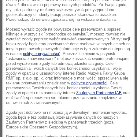
tłumaczeniach pojawił się nawet argument o
również dla rozwoju i poprawny naszych produktów. Za Twoją zgodą
my, jak i partnerzy możemy wykorzystywać precyzyjne dane
"trudnej sytuacji geopolitycznej".
geolokalizacyjne i identyfikację poprzez skanowanie urządzeń.
Przechodząc do serwisu zgadzasz się na wskazane działania.
Ostatecznie Krzysztof Zasada otrzymał informację,
Możesz wyrazić zgodę na powyższe cele przetwarzania poprzez
kliknięcie w przycisk "przechodzę do serwisu", możesz również nie
że
nie ma potrzeby składania zawiadomienia w
wyrażać zgody poprzez wybór ustawień zaawansowanych. W sytuacji
braku zgody będziemy przetwarzać dane osobowe w innych celach na
śledztwie, które trwa.
innych podstawach prawnych (informacje w tym zakresie dostępne są
w naszej
polityce prywatności
). Poprzez kliknięcie w przycisk
"ustawienia zaawansowane" możesz zarządzać swoimi preferencjami
Dalsza część artykułu pod materiałem video:
przed wyrażeniem zgody lub odmową udzielenia zgody. Cele
przetwarzania Twoich danych bez konieczności uzyskania Twojej
zgody w oparciu o uzasadniony interes Radio Muzyka Fakty Grupa
RMF sp. z o.o. sp. k. oraz informacje o możliwości sprzeciwienia się
takiemu przetwarzaniu znajdziesz w
polityce prywatności
. Cele
przetwarzania Twoich danych bez konieczności uzyskania Twojej
zgody w oparciu o uzasadniony interes
Zaufanych Partnerów IAB
oraz
możliwość sprzeciwienia się takiemu przetwarzaniu znajdziesz w
ustawieniach zaawansowanych.
Zgoda jest dobrowolna i możesz ją w dowolnym momencie wycofać,
zgoda będzie też podstawą przekazywania danych do naszych
Zaufanych Partnerów z siedzibą w państwach trzecich (poza
Europejskim Obszarem Gospodarczym).
Ponadto masz prawo żądania dostępu, sprostowania, usunięcia lub