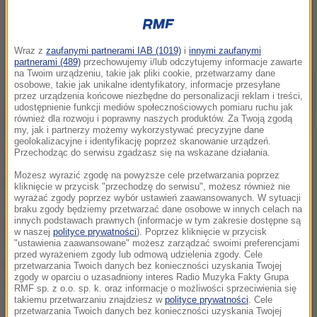
Wraz z
zaufanymi partnerami IAB (1019)
i
innymi zaufanymi
partnerami (489)
przechowujemy i/lub odczytujemy informacje zawarte
na Twoim urządzeniu, takie jak pliki cookie, przetwarzamy dane
osobowe, takie jak unikalne identyfikatory, informacje przesyłane
przez urządzenia końcowe niezbędne do personalizacji reklam i treści,
udostępnienie funkcji mediów społecznościowych pomiaru ruchu jak
również dla rozwoju i poprawny naszych produktów. Za Twoją zgodą
my, jak i partnerzy możemy wykorzystywać precyzyjne dane
geolokalizacyjne i identyfikację poprzez skanowanie urządzeń.
Przechodząc do serwisu zgadzasz się na wskazane działania.
O zwycięstwo w tej imprezie powalczą m.in Bryan
Możesz wyrazić zgodę na powyższe cele przetwarzania poprzez
Bouffier, który ma już na koncie 3 mistrzostwa Polski.
kliknięcie w przycisk "przechodzę do serwisu", możesz również nie
wyrażać zgody poprzez wybór ustawień zaawansowanych. W sytuacji
W czołówce będzie też na pewno Filip Nivette, który
braku zgody będziemy przetwarzać dane osobowe w innych celach na
jest aktualnym liderem klasyfikacji generalnej.
innych podstawach prawnych (informacje w tym zakresie dostępne są
w naszej
polityce prywatności
). Poprzez kliknięcie w przycisk
Chrapkę na podium mają również Zbigniew Gabryś i
"ustawienia zaawansowane" możesz zarządzać swoimi preferencjami
przed wyrażeniem zgody lub odmową udzielenia zgody. Cele
Marcin Gagacki. A co czeka na kierowców i kibiców?
przetwarzania Twoich danych bez konieczności uzyskania Twojej
zgody w oparciu o uzasadniony interes Radio Muzyka Fakty Grupa
Zobaczcie film!
RMF sp. z o.o. sp. k. oraz informacje o możliwości sprzeciwienia się
takiemu przetwarzaniu znajdziesz w
polityce prywatności
. Cele
przetwarzania Twoich danych bez konieczności uzyskania Twojej