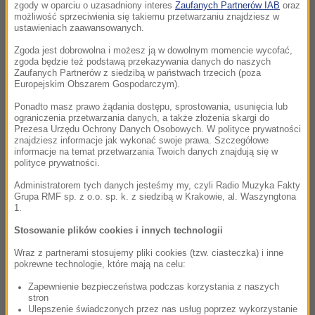
zgody w oparciu o uzasadniony interes
Zaufanych Partnerów IAB
oraz
możliwość sprzeciwienia się takiemu przetwarzaniu znajdziesz w
ustawieniach zaawansowanych.
Zgoda jest dobrowolna i możesz ją w dowolnym momencie wycofać,
zgoda będzie też podstawą przekazywania danych do naszych
Zaufanych Partnerów z siedzibą w państwach trzecich (poza
Europejskim Obszarem Gospodarczym).
Ponadto masz prawo żądania dostępu, sprostowania, usunięcia lub
ograniczenia przetwarzania danych, a także złożenia skargi do
Prezesa Urzędu Ochrony Danych Osobowych. W polityce prywatności
znajdziesz informacje jak wykonać swoje prawa. Szczegółowe
informacje na temat przetwarzania Twoich danych znajdują się w
polityce prywatności.
Administratorem tych danych jesteśmy my, czyli Radio Muzyka Fakty
Grupa RMF sp. z o.o. sp. k. z siedzibą w Krakowie, al. Waszyngtona
1.
Stosowanie plików cookies i innych technologii
Wraz z partnerami stosujemy pliki cookies (tzw. ciasteczka) i inne
pokrewne technologie, które mają na celu:
Zapewnienie bezpieczeństwa podczas korzystania z naszych
stron
Ulepszenie świadczonych przez nas usług poprzez wykorzystanie