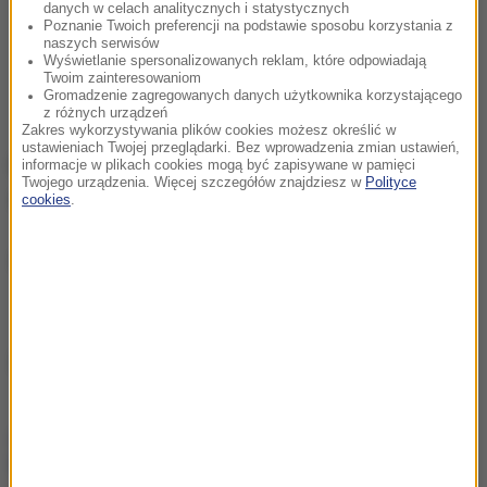
danych w celach analitycznych i statystycznych
Poznanie Twoich preferencji na podstawie sposobu korzystania z
naszych serwisów
Wyświetlanie spersonalizowanych reklam, które odpowiadają
Twoim zainteresowaniom
Gromadzenie zagregowanych danych użytkownika korzystającego
z różnych urządzeń
Zakres wykorzystywania plików cookies możesz określić w
ustawieniach Twojej przeglądarki. Bez wprowadzenia zmian ustawień,
Rajd Gdańsk Baltic Cup ruszy w piątek. Uroczysty
informacje w plikach cookies mogą być zapisywane w pamięci
Twojego urządzenia. Więcej szczegółów znajdziesz w
Polityce
start zaplanowano na 17:20.
cookies
.
(j.)
Źródło: RMF FM
chcesz widzieć więcej artykułów od RMF24?
dodaj w
Google