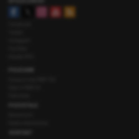
SPOŁECZNOŚĆ
Facebook
Twitter
Instagram
YouTube
Kanały RSS
POLECANE
Gorąca Linia RMF FM
Staż w RMF24
Patronaty
POZOSTAŁE
Newsroom
Radio internetowe
KONTAKT