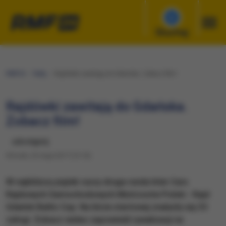
Słuchaj
RMF24
Fakty
Rajdówki zawitają do Gdańska. Zobacz film!
Rajdówki zawitają do Gdańska.
Zobacz film!
udostępnij
Wtorek, 23 maja 2017 (13:10)
W najbliższy piątek ruszy druga runda Inter Cars
Rajdowych Samochodowych Mistrzostw Polski - Rajd
Gdańsk Baltic Cup. Na liście startowej znalazły się 33
załogi. Zobacz wideo zapowiedź rywalizacji na