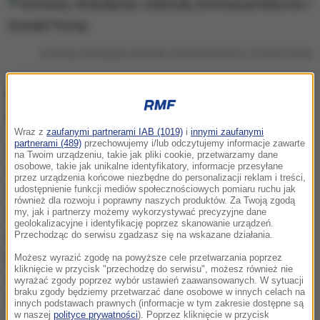
Od lewej: Wołodymyr Zełenski, Emmanuel Macron i Donald Trump
Przywódcy świata w drodze do
Rzymu
Wraz z
zaufanymi partnerami IAB (1019)
i
innymi zaufanymi
partnerami (489)
przechowujemy i/lub odczytujemy informacje zawarte
Na uroczystości zapowiedzieli swoją obecność
na Twoim urządzeniu, takie jak pliki cookie, przetwarzamy dane
osobowe, takie jak unikalne identyfikatory, informacje przesyłane
liczni prezydenci, premierzy oraz członkowie rodzin
przez urządzenia końcowe niezbędne do personalizacji reklam i treści,
udostępnienie funkcji mediów społecznościowych pomiaru ruchu jak
królewskich. Wśród nich znajdą się m.in. prezydent
również dla rozwoju i poprawny naszych produktów. Za Twoją zgodą
my, jak i partnerzy możemy wykorzystywać precyzyjne dane
Włoch Sergio Mattarella, włoska premier
Giorgia
geolokalizacyjne i identyfikację poprzez skanowanie urządzeń.
Meloni
, prezydent USA
Donald Trump z małżonką
Przechodząc do serwisu zgadzasz się na wskazane działania.
Melanią
oraz prezydenci Francji, Ukrainy, Niemiec,
Możesz wyrazić zgodę na powyższe cele przetwarzania poprzez
kliknięcie w przycisk "przechodzę do serwisu", możesz również nie
Szwajcarii, Argentyny, Brazylii, Węgier, Litwy, Łotwy,
wyrażać zgody poprzez wybór ustawień zaawansowanych. W sytuacji
braku zgody będziemy przetwarzać dane osobowe w innych celach na
Mołdawii i p.o. prezydenta Rumunii.
innych podstawach prawnych (informacje w tym zakresie dostępne są
w naszej
polityce prywatności
). Poprzez kliknięcie w przycisk