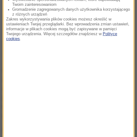
Twoim zainteresowaniom
Gromadzenie zagregowanych danych użytkownika korzystającego
z różnych urządzeń
Zakres wykorzystywania plików cookies możesz określić w
ustawieniach Twojej przeglądarki. Bez wprowadzenia zmian ustawień,
informacje w plikach cookies mogą być zapisywane w pamięci
Twojego urządzenia. Więcej szczegółów znajdziesz w
Polityce
cookies
.
Preparat wynaleziony przez uczonych przy
współpracy z firmą AstraZeneka jest
produkowany
od kilku miesięcy w 10 miejscach na świecie. To
pomoże w jego dystrybucji. Jest tańszy od
konkurencyjnych i można go przechowywać w
zwykłej lodówce
.
Rząd brytyjski zamówił już 100 milionów opakowań,