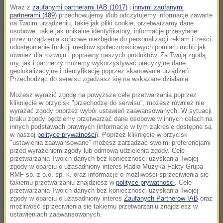
Zdjęcie ilustracyjne
Wraz z
zaufanymi partnerami IAB (1017)
i
innymi zaufanymi
partnerami (489)
przechowujemy i/lub odczytujemy informacje zawarte
na Twoim urządzeniu, takie jak pliki cookie, przetwarzamy dane
Pracownicy laboratorium błędnie skalibrowali
osobowe, takie jak unikalne identyfikatory, informacje przesyłane
dawki, wstrzykując ochotnikom połowę
przez urządzenia końcowe niezbędne do personalizacji reklam i treści,
udostępnienie funkcji mediów społecznościowych pomiaru ruchu jak
szczepionki
, a gdy po miesiącu wyszło to na jaw i
również dla rozwoju i poprawny naszych produktów. Za Twoją zgodą
my, jak i partnerzy możemy wykorzystywać precyzyjne dane
tak postanowili podać im pełną drugą dozę. Gdy
geolokalizacyjne i identyfikację poprzez skanowanie urządzeń.
Przechodząc do serwisu zgadzasz się na wskazane działania.
zorientowali się, że ich błąd doprowadził do tego, że
Możesz wyrazić zgodę na powyższe cele przetwarzania poprzez
szczepienia były w 90 proc. skuteczne, dalej
kliknięcie w przycisk "przechodzę do serwisu", możesz również nie
wyrażać zgody poprzez wybór ustawień zaawansowanych. W sytuacji
kontynuowali badania.
braku zgody będziemy przetwarzać dane osobowe w innych celach na
innych podstawach prawnych (informacje w tym zakresie dostępne są
w naszej
polityce prywatności
). Poprzez kliknięcie w przycisk
Standardowo przewidywały one podanie dwóch
"ustawienia zaawansowane" możesz zarządzać swoimi preferencjami
przed wyrażeniem zgody lub odmową udzielenia zgody. Cele
pełnych, identycznych dawek w odstępie czterech
przetwarzania Twoich danych bez konieczności uzyskania Twojej
tygodni, ale to doprowadziło do osiągniecia 62 proc.
zgody w oparciu o uzasadniony interes Radio Muzyka Fakty Grupa
RMF sp. z o.o. sp. k. oraz informacje o możliwości sprzeciwienia się
odporności na zakażenie kornawirusem.
takiemu przetwarzaniu znajdziesz w
polityce prywatności
. Cele
przetwarzania Twoich danych bez konieczności uzyskania Twojej
zgody w oparciu o uzasadniony interes
Zaufanych Partnerów IAB
oraz
Dr Mene Pangalos nazywa to zamieszanie
możliwość sprzeciwienia się takiemu przetwarzaniu znajdziesz w
ustawieniach zaawansowanych.
szczęśliwym zbiegiem okoliczności.