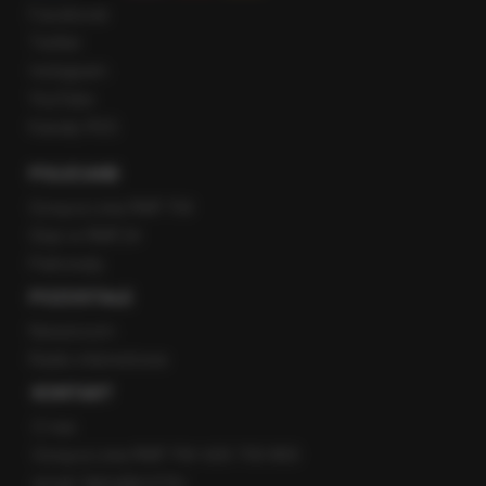
Facebook
Twitter
Instagram
YouTube
Kanały RSS
POLECANE
Gorąca Linia RMF FM
Staż w RMF24
Patronaty
POZOSTAŁE
Newsroom
Radio internetowe
KONTAKT
O nas
Gorąca Linia RMF FM: 600 700 800
email: fakty@rmf.fm