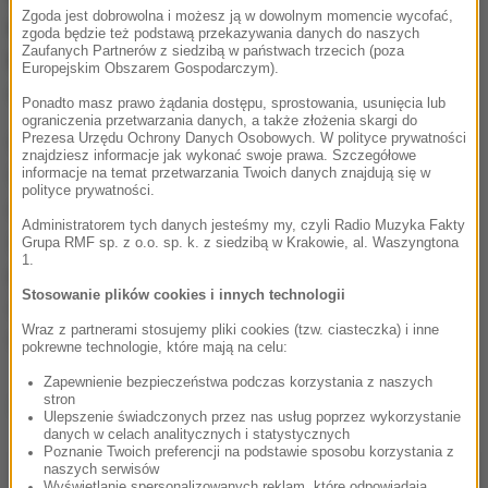
Zgoda jest dobrowolna i możesz ją w dowolnym momencie wycofać,
Komentatorzy zauważają, że było to zwykłym
zgoda będzie też podstawą przekazywania danych do naszych
Zaufanych Partnerów z siedzibą w państwach trzecich (poza
błędem, a te, jak widać, lubią pomagać
Europejskim Obszarem Gospodarczym).
człowiekowi i nauce.
Ponadto masz prawo żądania dostępu, sprostowania, usunięcia lub
ograniczenia przetwarzania danych, a także złożenia skargi do
Prezesa Urzędu Ochrony Danych Osobowych. W polityce prywatności
Wypośrodkowaną skuteczność szczepionki z
znajdziesz informacje jak wykonać swoje prawa. Szczegółowe
Oxfordu określa się na 70 proc. To i tak więcej, niż
informacje na temat przetwarzania Twoich danych znajdują się w
polityce prywatności.
efektywność preparatu uodparniającego przed
Administratorem tych danych jesteśmy my, czyli Radio Muzyka Fakty
zwykłą grypa. Jest jeszcze w tym dodatkowy,
Grupa RMF sp. z o.o. sp. k. z siedzibą w Krakowie, al. Waszyngtona
1.
pozytywny aspekt. Podanie połowy dawki oznacza,
Stosowanie plików cookies i innych technologii
że określoną ilością będzie można zaszczepić
Wraz z partnerami stosujemy pliki cookies (tzw. ciasteczka) i inne
większą liczbę ludzi.
pokrewne technologie, które mają na celu:
Zapewnienie bezpieczeństwa podczas korzystania z naszych
stron
Dalsza część artykułu pod materiałem video:
Ulepszenie świadczonych przez nas usług poprzez wykorzystanie
danych w celach analitycznych i statystycznych
Poznanie Twoich preferencji na podstawie sposobu korzystania z
naszych serwisów
Wyświetlanie spersonalizowanych reklam, które odpowiadają