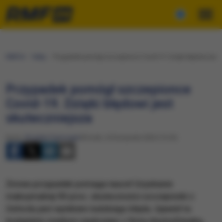
RMF24
Fakty
Przypadek pomógł szczepionce Covid-19. Dzięki błędowi jest
Przypadek pomógł szczepionce
Covid-19. Dzięki błędowi jest
skuteczniejsza
Autor:
Bogdan Frymorgen
Wtorek, 24 listopada 2020 (15:34)
Znowu przypadek pomaga nauce! Uzyskanie
maksymalnej 90 proc. skuteczności szczepionki z
Oxfordu jest wynikiem ludzkiego błędu. Ujawnił to
brytyjskim mediom naukowiec z firmy AnstraZeneka,