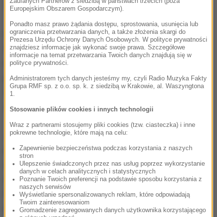
Zaufanych Partnerów z siedzibą w państwach trzecich (poza
terroryzmu -
zaznaczyła Walsh.
Europejskim Obszarem Gospodarczym).
Ponadto masz prawo żądania dostępu, sprostowania, usunięcia lub
ograniczenia przetwarzania danych, a także złożenia skargi do
Obaj mężczyźni stanęli przed sądem w londyńskim
Prezesa Urzędu Ochrony Danych Osobowych. W polityce prywatności
Westminsterze, który orzekł dalsze pozostawanie
znajdziesz informacje jak wykonać swoje prawa. Szczegółowe
informacje na temat przetwarzania Twoich danych znajdują się w
ich w areszcie do czasu kolejnego pojawienia się
polityce prywatności.
przed londyńskim sądem Old Bailey 10 sierpnia.
Administratorem tych danych jesteśmy my, czyli Radio Muzyka Fakty
Grupa RMF sp. z o.o. sp. k. z siedzibą w Krakowie, al. Waszyngtona
Żadnych szczegółów na temat planowanego
1.
zamachu nie podano.
Stosowanie plików cookies i innych technologii
Wraz z partnerami stosujemy pliki cookies (tzw. ciasteczka) i inne
pokrewne technologie, które mają na celu:
Jednak obchody amerykańskiego święta
Zapewnienie bezpieczeństwa podczas korzystania z naszych
niepodległości, które miały się odbyć 3 i 4 lipca w
stron
używanej jako kwatera mieszkalna lotnictwa
Ulepszenie świadczonych przez nas usług poprzez wykorzystanie
danych w celach analitycznych i statystycznych
wojskowego USA bazie Królewskich Sił
Poznanie Twoich preferencji na podstawie sposobu korzystania z
naszych serwisów
Powietrznych (RAF) Feltwell zostały odwołane "w
Wyświetlanie spersonalizowanych reklam, które odpowiadają
Twoim zainteresowaniom
następstwie najbardziej aktualnej oceny lokalnego
Gromadzenie zagregowanych danych użytkownika korzystającego