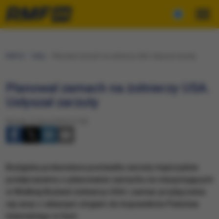
RMF24
Fakty
Planował zamach na żołnierzy USA. Usłyszał zarzuty
Planował zamach na żołnierzy USA.
Usłyszał zarzuty
Wtorek, 21 lipca 2015 (17:55)
Brytyjska prokuratura postawiła zarzuty mężczyźnie
podejrzanemu o planowanie zamachu na stacjonujących
w Wielkiej Brytanii żołnierzy USA i zamiar przyłączenia
się wraz z własnym stryjem do bojowników Państwa
Islamskiego w Syrii.