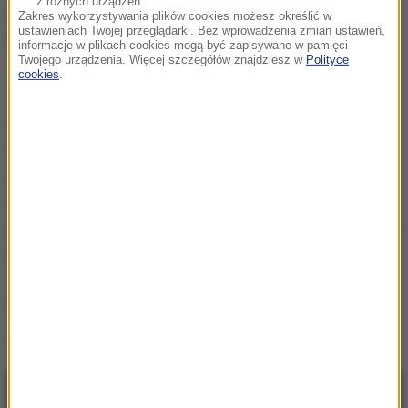
z różnych urządzeń
zagrożenia". Feltwell leży około 100 kilometrów od
Zakres wykorzystywania plików cookies możesz określić w
ustawieniach Twojej przeglądarki. Bez wprowadzenia zmian ustawień,
Luton.
informacje w plikach cookies mogą być zapisywane w pamięci
Twojego urządzenia. Więcej szczegółów znajdziesz w
Polityce
cookies
.
Chociaż oczywiście liczyliśmy na tegoroczne
uroczystości oraz goszczenie w RAF Feltwell
wspólnot amerykańskiej i brytyjskiej, musimy
traktować bezpieczeństwo publiczne jako kwestię
absolutnie priorytetową -
powiedział wtedy zastępca
dowódcy 48. skrzydła myśliwskiego sił powietrznych
USA, pułkownik David Eaglin.
(mal)
Źródło: RMF24/PAP
NAJNOWSZE