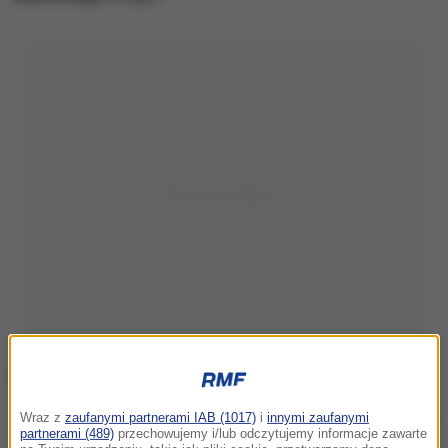
Wraz z
zaufanymi partnerami IAB (1017)
i
innymi zaufanymi
Zdj. ilustracyjne
partnerami (489)
przechowujemy i/lub odczytujemy informacje zawarte