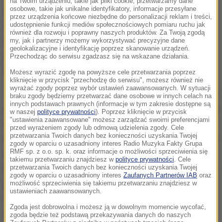
na Twoim urządzeniu, takie jak pliki cookie, przetwarzamy dane
osobowe, takie jak unikalne identyfikatory, informacje przesyłane
24-letni Junead Ahmed Khan i jego 22-letni stryj
przez urządzenia końcowe niezbędne do personalizacji reklam i treści,
Shazid Ahmed Khan z Luton w środkowej Anglii
udostępnienie funkcji mediów społecznościowych pomiaru ruchu jak
również dla rozwoju i poprawny naszych produktów. Za Twoją zgodą
zostali aresztowani w ubiegłym tygodniu w związku
my, jak i partnerzy możemy wykorzystywać precyzyjne dane
geolokalizacyjne i identyfikację poprzez skanowanie urządzeń.
z podejrzeniem o przygotowywanie czynów
Przechodząc do serwisu zgadzasz się na wskazane działania.
terrorystycznych.
Możesz wyrazić zgodę na powyższe cele przetwarzania poprzez
kliknięcie w przycisk "przechodzę do serwisu", możesz również nie
wyrażać zgody poprzez wybór ustawień zaawansowanych. W sytuacji
Twierdzi się, że Junead Khan i Shazid Khan planowali
braku zgody będziemy przetwarzać dane osobowe w innych celach na
innych podstawach prawnych (informacje w tym zakresie dostępne są
udać się do Syrii w celu przyłączenia się do zakazanej
w naszej
polityce prywatności
). Poprzez kliknięcie w przycisk
"ustawienia zaawansowane" możesz zarządzać swoimi preferencjami
organizacji Państwo Islamskie w Lewancie
-
przed wyrażeniem zgody lub odmową udzielenia zgody. Cele
przetwarzania Twoich danych bez konieczności uzyskania Twojej
oświadczyła Deborah Walsh, zastępczyni naczelnika
zgody w oparciu o uzasadniony interes Radio Muzyka Fakty Grupa
departamentu zwalczania terroryzmu w brytyjskiej
RMF sp. z o.o. sp. k. oraz informacje o możliwości sprzeciwienia się
takiemu przetwarzaniu znajdziesz w
polityce prywatności
. Cele
prokuraturze.
Twierdzi się ponadto, iż Junead Khamn
przetwarzania Twoich danych bez konieczności uzyskania Twojej
zgody w oparciu o uzasadniony interes
Zaufanych Partnerów IAB
oraz
planował zamach terrorystyczny na personel
możliwość sprzeciwienia się takiemu przetwarzaniu znajdziesz w
ustawieniach zaawansowanych.
wojskowy USA w Wielkiej Brytanii i w związku z tym
Zgoda jest dobrowolna i możesz ją w dowolnym momencie wycofać,
postawiono mu dodatkowy zarzut dotyczący
zgoda będzie też podstawą przekazywania danych do naszych