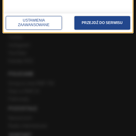
SPOŁECZNOŚĆ
USTAWIENIA
PRZEJDŹ DO SERWISU
ZAAWANSOWANE
Facebook
Twitter
Instagram
YouTube
Kanały RSS
POLECANE
Gorąca Linia RMF FM
Staż w RMF24
Patronaty
POZOSTAŁE
Newsroom
Radio internetowe
KONTAKT