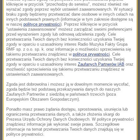
kliknięcie w przycisk "przechodzę do serwisu", możesz również nie
120 lat papieżem pochowanym poza
wyrażać zgody poprzez wybór ustawień zaawansowanych. W sytuacji
braku zgody będziemy przetwarzać dane osobowe w innych celach na
Watykanem - spocznie w bazylice Matki Bożej
innych podstawach prawnych (informacje w tym zakresie dostępne są
w naszej
polityce prywatności
). Poprzez kliknięcie w przycisk
Większej w Rzymie.
"ustawienia zaawansowane" możesz zarządzać swoimi preferencjami
przed wyrażeniem zgody lub odmową udzielenia zgody. Cele
przetwarzania Twoich danych bez konieczności uzyskania Twojej
Franciszek uprościł rytuały
zgody w oparciu o uzasadniony interes Radio Muzyka Fakty Grupa
RMF sp. z o.o. sp. k. oraz informacje o możliwości sprzeciwienia się
pogrzebowe
takiemu przetwarzaniu znajdziesz w
polityce prywatności
. Cele
przetwarzania Twoich danych bez konieczności uzyskania Twojej
zgody w oparciu o uzasadniony interes
Zaufanych Partnerów IAB
oraz
możliwość sprzeciwienia się takiemu przetwarzaniu znajdziesz w
Dalsza część artykułu pod materiałem video:
ustawieniach zaawansowanych.
Zgoda jest dobrowolna i możesz ją w dowolnym momencie wycofać,
zgoda będzie też podstawą przekazywania danych do naszych
Zaufanych Partnerów z siedzibą w państwach trzecich (poza
Europejskim Obszarem Gospodarczym).
Ponadto masz prawo żądania dostępu, sprostowania, usunięcia lub
ograniczenia przetwarzania danych, a także złożenia skargi do
Prezesa Urzędu Ochrony Danych Osobowych. W polityce prywatności
znajdziesz informacje jak wykonać swoje prawa. Szczegółowe
informacje na temat przetwarzania Twoich danych znajdują się w
polityce prywatności.