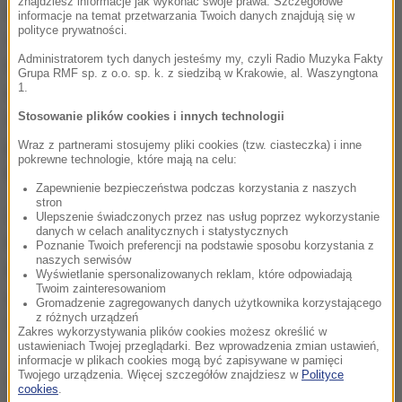
znajdziesz informacje jak wykonać swoje prawa. Szczegółowe
amerykańskich władz. Według niego amerykańskie
informacje na temat przetwarzania Twoich danych znajdują się w
polityce prywatności.
satelity zarejestrowały start dwóch irańskich rakiet
Administratorem tych danych jesteśmy my, czyli Radio Muzyka Fakty
tuż przed katastrofą ukraińskiego boeinga. Dwóch
Grupa RMF sp. z o.o. sp. k. z siedzibą w Krakowie, al. Waszyngtona
1.
innych informatorów podało, że według
Stosowanie plików cookies i innych technologii
Waszyngtonu samolot został zestrzelony przez
pomyłkę. Tych wszystkich doniesień na razie nie
Wraz z partnerami stosujemy pliki cookies (tzw. ciasteczka) i inne
pokrewne technologie, które mają na celu:
komentuje Pentagon.
Zapewnienie bezpieczeństwa podczas korzystania z naszych
stron
Z kolei prezydent USA
Donald Trump powiedział
Ulepszenie świadczonych przez nas usług poprzez wykorzystanie
danych w celach analitycznych i statystycznych
dziennikarzom w Białym Domu, że ma przeczucie,
Poznanie Twoich preferencji na podstawie sposobu korzystania z
naszych serwisów
że samolot mógł zostać strącony
.
Ktoś mógł się
Wyświetlanie spersonalizowanych reklam, które odpowiadają
Twoim zainteresowaniom
pomylić
- stwierdził. Nie przedstawił jednak żadnych
Gromadzenie zagregowanych danych użytkownika korzystającego
z różnych urządzeń
dowodów.
Zakres wykorzystywania plików cookies możesz określić w
ustawieniach Twojej przeglądarki. Bez wprowadzenia zmian ustawień,
informacje w plikach cookies mogą być zapisywane w pamięci
Dalsza część artykułu pod materiałem video:
Twojego urządzenia. Więcej szczegółów znajdziesz w
Polityce
cookies
.