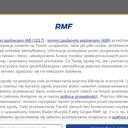
i partnerami IAB (1017)
i
innymi zaufanymi partnerami (489)
przechow
ormacje zawarte na Twoim urządzeniu, takie jak pliki cookie, przetwar
jak unikalne identyfikatory, informacje przesyłane przez urządzenia k
i reklam i treści, udostępnienie funkcji mediów społecznościowych pom
woju i poprawny naszych produktów. Za Twoją zgodą my, jak i partner
recyzyjne dane geolokalizacyjne i identyfikację poprzez skanowanie u
serwisu zgadzasz się na wskazane działania.
zgodę na powyższe cele przetwarzania poprzez kliknięcie w przycisk 
z również nie wyrażać zgody poprzez wybór ustawień zaawansowanych
dziemy przetwarzać dane osobowe w innych celach na innych podsta
ym zakresie dostępne są w naszej
polityce prywatności
). Poprzez kliknię
awansowane" możesz zarządzać swoimi preferencjami przed wyrażenie
ia zgody. Cele przetwarzania Twoich danych bez konieczności uzyska
 o uzasadniony interes Radio Muzyka Fakty Grupa RMF sp. z o.o. sp. k
żliwości sprzeciwienia się takiemu przetwarzaniu znajdziesz w
polityce
nia Twoich danych bez konieczności uzyskania Twojej zgody w oparci
ch Partnerów IAB
oraz możliwość sprzeciwienia się takiemu przetwarza