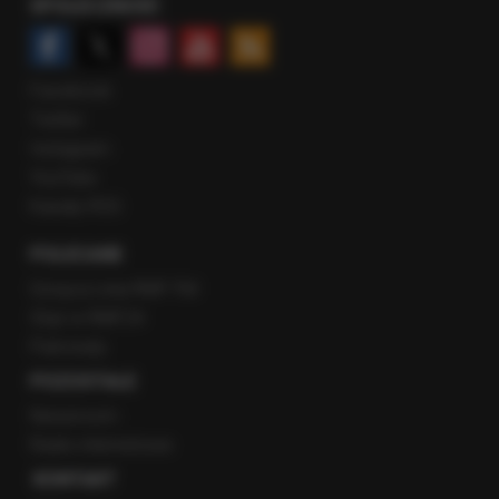
SPOŁECZNOŚĆ
Facebook
Twitter
Instagram
YouTube
Kanały RSS
POLECANE
Gorąca Linia RMF FM
Staż w RMF24
Patronaty
POZOSTAŁE
Newsroom
Radio internetowe
KONTAKT