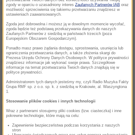
Belgią a Algierią. "Le Soir" pisze, że w grudniu
zgody w oparciu o uzasadniony interes
Zaufanych Partnerów IAB
oraz
możliwość sprzeciwienia się takiemu przetwarzaniu znajdziesz w
ubiegłego roku belgijska delegacja udała się do
ustawieniach zaawansowanych.
Algieru, by rozmawiać o przełamaniu impasu ws.
Zgoda jest dobrowolna i możesz ją w dowolnym momencie wycofać,
przyjmowania wydalanych obywateli, ale nie doszło
zgoda będzie też podstawą przekazywania danych do naszych
Zaufanych Partnerów z siedzibą w państwach trzecich (poza
wtedy do porozumienia.
Europejskim Obszarem Gospodarczym).
Ponadto masz prawo żądania dostępu, sprostowania, usunięcia lub
Gabinet Theo Franckena odniósł się również do
ograniczenia przetwarzania danych, a także złożenia skargi do
Prezesa Urzędu Ochrony Danych Osobowych. W polityce prywatności
pytań, dlaczego Algierczyk nie był zamknięty w
znajdziesz informacje jak wykonać swoje prawa. Szczegółowe
informacje na temat przetwarzania Twoich danych znajdują się w
ośrodku dla nielegalnych imigrantów w Belgii.
polityce prywatności.
Tłumaczy, że brakuje w nich miejsc, a władze w
Administratorem tych danych jesteśmy my, czyli Radio Muzyka Fakty
Grupa RMF sp. z o.o. sp. k. z siedzibą w Krakowie, al. Waszyngtona
pierwszej kolejności umieszczają tam osoby
1.
skazane za przestępstwa poważniejsze niż w
Stosowanie plików cookies i innych technologii
przypadku napastnika z Charleroi.
Wraz z partnerami stosujemy pliki cookies (tzw. ciasteczka) i inne
pokrewne technologie, które mają na celu:
Algierczyk był notowany za przestępstwa pospolite,
Zapewnienie bezpieczeństwa podczas korzystania z naszych
ale nie pozostawał w kręgu zainteresowań służb
stron
Ulepszenie świadczonych przez nas usług poprzez wykorzystanie