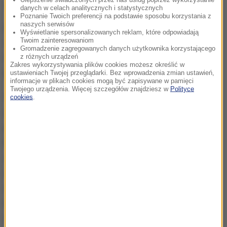
specjalnych.
danych w celach analitycznych i statystycznych
Poznanie Twoich preferencji na podstawie sposobu korzystania z
naszych serwisów
Do sobotniego ataku przyznało się Państwo
Wyświetlanie spersonalizowanych reklam, które odpowiadają
Twoim zainteresowaniom
Islamskie. Śledztwo powierzono prokuraturze
Gromadzenie zagregowanych danych użytkownika korzystającego
z różnych urządzeń
federalnej w Brukseli, jest ono prowadzone pod
Zakres wykorzystywania plików cookies możesz określić w
kątem "zabójstwa terrorystycznego".
ustawieniach Twojej przeglądarki. Bez wprowadzenia zmian ustawień,
informacje w plikach cookies mogą być zapisywane w pamięci
Twojego urządzenia. Więcej szczegółów znajdziesz w
Polityce
Sprawca w sobotę po południu przyszedł przed
cookies
.
główny posterunek policji w Charleroi, mieście
położonym w Walonii, około 60 km na południe od
Brukseli. Sięgnął po maczetę, gdy funkcjonariuszki
chciały go przeszukać w punkcie kontrolnym
utworzonym w ramach środków ostrożności po
atakach w Belgii i Francji w minionych miesiącach.
Krzycząc "Allah akbar" zadał gwałtowne ciosy w
twarz i szyje dwóm policjantkom. Ogień otworzyła