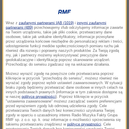
Wraz z
zaufanymi partnerami IAB (1019)
i
innymi zaufanymi
partnerami (489)
przechowujemy i/lub odczytujemy informacje zawarte
na Twoim urządzeniu, takie jak pliki cookie, przetwarzamy dane
osobowe, takie jak unikalne identyfikatory, informacje przesyłane
przez urządzenia końcowe niezbędne do personalizacji reklam i treści,
udostępnienie funkcji mediów społecznościowych pomiaru ruchu jak
również dla rozwoju i poprawny naszych produktów. Za Twoją zgodą
my, jak i partnerzy możemy wykorzystywać precyzyjne dane
geolokalizacyjne i identyfikację poprzez skanowanie urządzeń.
Przechodząc do serwisu zgadzasz się na wskazane działania.
Możesz wyrazić zgodę na powyższe cele przetwarzania poprzez
kliknięcie w przycisk "przechodzę do serwisu", możesz również nie
wyrażać zgody poprzez wybór ustawień zaawansowanych. W sytuacji
braku zgody będziemy przetwarzać dane osobowe w innych celach na
Gabinet sekretarza stanu ds. polityki azylowej i
innych podstawach prawnych (informacje w tym zakresie dostępne są
w naszej
polityce prywatności
). Poprzez kliknięcie w przycisk
imigracji Theo Franckena poinformował, że nakaz
"ustawienia zaawansowane" możesz zarządzać swoimi preferencjami
przed wyrażeniem zgody lub odmową udzielenia zgody. Cele
opuszczenia Belgii był wobec niego wydany
przetwarzania Twoich danych bez konieczności uzyskania Twojej
dwukrotnie. Nie został jednak wykonany z braku
zgody w oparciu o uzasadniony interes Radio Muzyka Fakty Grupa
RMF sp. z o.o. sp. k. oraz informacje o możliwości sprzeciwienia się
odpowiedniego dwustronnego porozumienia między
takiemu przetwarzaniu znajdziesz w
polityce prywatności
. Cele
przetwarzania Twoich danych bez konieczności uzyskania Twojej