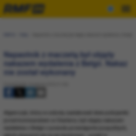
RMF24
Fakty
Napastnik z maczetą był objęty nakazem wydalenia z Belgii.
Napastnik z maczetą był objęty
nakazem wydalenia z Belgii. Nakaz
nie został wykonany
Poniedziałek, 8 sierpnia 2016 (11:20)
Algierczyk, który w sobotę zaatakował dwie policjantki
przed komisariatem w Charleroi, był objęty nakazem
wydalenia z Belgii z powodu przestępstw pospolitych,
jakich dopuścił się na jej terytorium - podał w