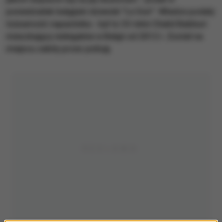
poniedziałek belgijski dziennik "Le Soir". Władze podały
tożsamość napastnika - był to 33-letni Chalid Babburi
mieszkający nielegalnie w Belgii od 2012 r. Został na
miejscu zabity przez policję.