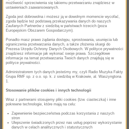
możliwość sprzeciwienia się takiemu przetwarzaniu znajdziesz w
oni umieszczeni w areszcie w Marsylii.
ustawieniach zaawansowanych.
Zgoda jest dobrowolna i możesz ją w dowolnym momencie wycofać,
zgoda będzie też podstawą przekazywania danych do naszych
Trzech z nich rozpoznano na podstawie nagrań
Zaufanych Partnerów z siedzibą w państwach trzecich (poza
Europejskim Obszarem Gospodarczym).
wideo jako uczestniczących w "polowaniu na
Ponadto masz prawo żądania dostępu, sprostowania, usunięcia lub
Anglików" po meczu reprezentacji tych krajów w
ograniczenia przetwarzania danych, a także złożenia skargi do
Prezesa Urzędu Ochrony Danych Osobowych. W polityce prywatności
Marsylii w poprzednią sobotę. Skazano ich na 12, 18 i
znajdziesz informacje jak wykonać swoje prawa. Szczegółowe
informacje na temat przetwarzania Twoich danych znajdują się w
24 miesiące więzienia bez zawieszenia.
polityce prywatności.
Administratorem tych danych jesteśmy my, czyli Radio Muzyka Fakty
Prokuratura jest przekonana, że wśród 20
Grupa RMF sp. z o.o. sp. k. z siedzibą w Krakowie, al. Waszyngtona
1.
deportowanych osób są również uczestnicy burd w
Stosowanie plików cookies i innych technologii
Starym Porcie w Marsylii, ale analiza ponad 200
Wraz z partnerami stosujemy pliki cookies (tzw. ciasteczka) i inne
godzin nagrań wideo nie pozwoliła ich
pokrewne technologie, które mają na celu:
zidentyfikować. Nie stanęli więc przed sądem i
Zapewnienie bezpieczeństwa podczas korzystania z naszych
stron
decyzją władz zostali wydaleni z Francji.
Ulepszenie świadczonych przez nas usług poprzez wykorzystanie
danych w celach analitycznych i statystycznych