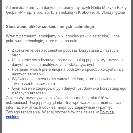
przekonuje szefa NIK do ustąpienia. Jak usłyszał
Administratorem tych danych jesteśmy my, czyli Radio Muzyka Fakty
reporter RMF FM Krzysztof Berenda od najbliższych
Grupa RMF sp. z o.o. sp. k. z siedzibą w Krakowie, al. Waszyngtona
1.
współpracowników Banasia, na prezesie
Stosowanie plików cookies i innych technologii
Najwyższej Izby Kontroli nie robi to większego
Wraz z partnerami stosujemy pliki cookies (tzw. ciasteczka) i inne
wrażenia. Według nich
szef NIK traktuje to jak
pokrewne technologie, które mają na celu:
polityczną presję
, która tylko zachęca go do
Zapewnienie bezpieczeństwa podczas korzystania z naszych
stron
pozostania na stanowisku.
Ulepszenie świadczonych przez nas usług poprzez wykorzystanie
danych w celach analitycznych i statystycznych
Najpierw o możliwych nieprawidłowościach
Poznanie Twoich preferencji na podstawie sposobu korzystania z
naszych serwisów
dotyczących jego majątku informowały media
Wyświetlanie spersonalizowanych reklam, które odpowiadają
Twoim zainteresowaniom
niezwiązane z władzą. Teraz dołączyły także i te
Gromadzenie zagregowanych danych użytkownika korzystającego
z różnych urządzeń
przychylne PiS. Banaś poczuł się zdradzony przez
Zakres wykorzystywania plików cookies możesz określić w
ustawieniach Twojej przeglądarki. Bez wprowadzenia zmian ustawień,
kolegów. Dlatego nie ma zamiaru ustępować.
informacje w plikach cookies mogą być zapisywane w pamięci
Twojego urządzenia. Więcej szczegółów znajdziesz w
Polityce
cookies
.
Jedyne co teraz skłoniłoby Banasia do odejścia, to
mocniejsze uderzenie w jego dzieci
- usłyszał w