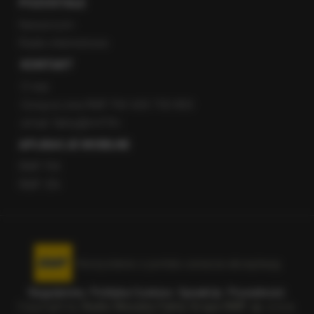
POZOSTAŁE
Newsroom
Radio internetowe
KONTAKT
O nas
Gorąca Linia RMF FM: 600 700 800
email: fakty@rmf.fm
APLIKACJE MOBILNE
RMF FM
RMF ON
Korzystanie z portalu oznacza akceptację
Regulaminu
.
Polityka Cookies
.
SpeakUp
.
Prywatność
.
Copyright by
Radio Muzyka Fakty Grupa RMF sp. z o.o.