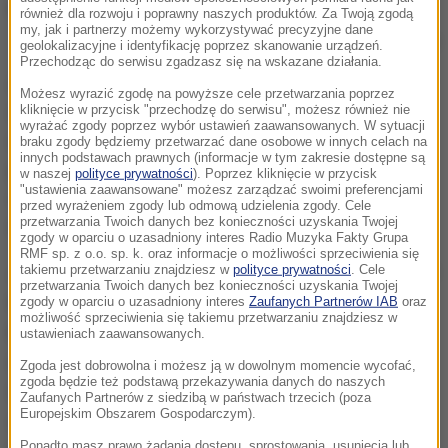
również dla rozwoju i poprawny naszych produktów. Za Twoją zgodą
my, jak i partnerzy możemy wykorzystywać precyzyjne dane
List gen. Czesława Kiszczaka
geolokalizacyjne i identyfikację poprzez skanowanie urządzeń.
Przechodząc do serwisu zgadzasz się na wskazane działania.
Załączone dokumenty dot. współpracy Lecha Wałęsy
Możesz wyrazić zgodę na powyższe cele przetwarzania poprzez
z SB do 1989 r. uchroniłem przed ich wykorzystaniem
kliknięcie w przycisk "przechodzę do serwisu", możesz również nie
wyrażać zgody poprzez wybór ustawień zaawansowanych. W sytuacji
do jego kompromitacji, a także Ruchu, któremu
braku zgody będziemy przetwarzać dane osobowe w innych celach na
innych podstawach prawnych (informacje w tym zakresie dostępne są
przewodził; zaś po 1989 r. przed ich zniszczeniem lub
w naszej
polityce prywatności
). Poprzez kliknięcie w przycisk
"ustawienia zaawansowane" możesz zarządzać swoimi preferencjami
wykorzystaniem, zarówno przez ludzi prawicy jak i
przed wyrażeniem zgody lub odmową udzielenia zgody. Cele
przetwarzania Twoich danych bez konieczności uzyskania Twojej
lewicy, do rozgrywek politycznych
- napisał Kiszczak.
zgody w oparciu o uzasadniony interes Radio Muzyka Fakty Grupa
RMF sp. z o.o. sp. k. oraz informacje o możliwości sprzeciwienia się
Jego zdaniem "dokumenty te winny być zachowane i
takiemu przetwarzaniu znajdziesz w
polityce prywatności
. Cele
przetwarzania Twoich danych bez konieczności uzyskania Twojej
w spokojnych czasach udostępnione poważnym
zgody w oparciu o uzasadniony interes
Zaufanych Partnerów IAB
oraz
możliwość sprzeciwienia się takiemu przetwarzaniu znajdziesz w
naukowcom - historykom".
W jakimś stopniu ułatwią
ustawieniach zaawansowanych.
im obiektywne i rzetelne opisanie naszej najnowszej
Zgoda jest dobrowolna i możesz ją w dowolnym momencie wycofać,
zgoda będzie też podstawą przekazywania danych do naszych
historii
- ocenił.
Proszę Pana by uczyniono to nie
Zaufanych Partnerów z siedzibą w państwach trzecich (poza
Europejskim Obszarem Gospodarczym).
wcześniej jak w 5 lat po śmierci Lecha Wałęsy
-
Ponadto masz prawo żądania dostępu, sprostowania, usunięcia lub