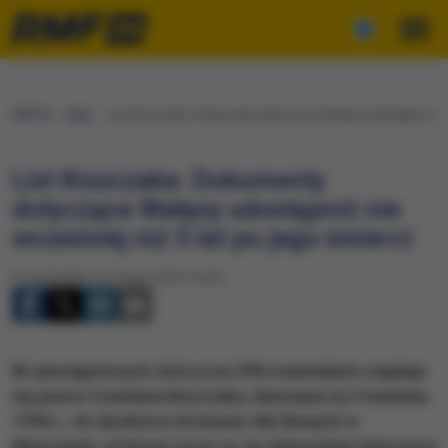
RMF24
Fakty
List Kiszczaka: Dokumenty dotyczące Wałęsy udostępnić nie w
List Kiszczaka: Dokumenty
dotyczące Wałęsy udostępnić nie
wcześniej niż 5 lat po jego śmierci
Poniedziałek, 22 lutego 2016 (14:25)
​W udostępnionych dziś przez IPN materiałach znajduje
się pismo Czesława Kiszczaka, datowane na 5 kwietnia
1996 r., do dyrektora Archiwum Akt Nowych w
Warszawie, w którym prosi on, by dokumenty dotyczące