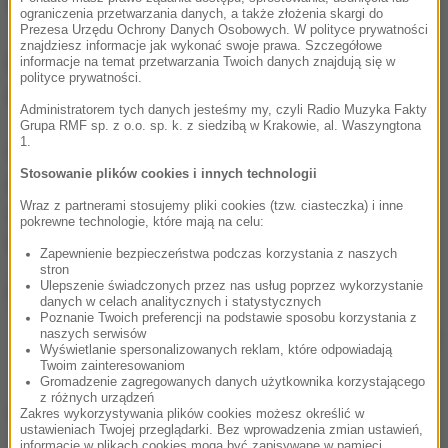
napisał Kiszczak.
ograniczenia przetwarzania danych, a także złożenia skargi do
Prezesa Urzędu Ochrony Danych Osobowych. W polityce prywatności
znajdziesz informacje jak wykonać swoje prawa. Szczegółowe
Pismo kończy się podpisem "z wyrazami szacunku
informacje na temat przetwarzania Twoich danych znajdują się w
polityce prywatności.
gen. broni w st. spocz. Czesław Kiszczak".
Administratorem tych danych jesteśmy my, czyli Radio Muzyka Fakty
Grupa RMF sp. z o.o. sp. k. z siedzibą w Krakowie, al. Waszyngtona
1.
W widniejącym pod nim postscriptum Kiszczak
Stosowanie plików cookies i innych technologii
napisał, że "dokumentami tymi lub wiedzą z nich
Wraz z partnerami stosujemy pliki cookies (tzw. ciasteczka) i inne
wynikającą, nigdy nie posiłkował się w licznych
pokrewne technologie, które mają na celu:
kontaktach z L. Wałęsą".
Zapewnienie bezpieczeństwa podczas korzystania z naszych
stron
Ulepszenie świadczonych przez nas usług poprzez wykorzystanie
danych w celach analitycznych i statystycznych
Poznanie Twoich preferencji na podstawie sposobu korzystania z
naszych serwisów
List gen. Czesława Kiszczaka
Wyświetlanie spersonalizowanych reklam, które odpowiadają
Twoim zainteresowaniom
Gromadzenie zagregowanych danych użytkownika korzystającego
z różnych urządzeń
(dp)
Zakres wykorzystywania plików cookies możesz określić w
ustawieniach Twojej przeglądarki. Bez wprowadzenia zmian ustawień,
informacje w plikach cookies mogą być zapisywane w pamięci