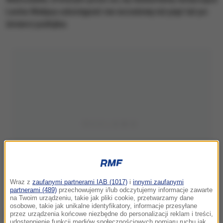
Lecha Wałęsy udostępnić nie wcześniej niż pięć lat po
śmierci polityka.
Wraz z
zaufanymi partnerami IAB (1017)
i
innymi zaufanymi
partnerami (489)
przechowujemy i/lub odczytujemy informacje zawarte
na Twoim urządzeniu, takie jak pliki cookie, przetwarzamy dane
osobowe, takie jak unikalne identyfikatory, informacje przesyłane
przez urządzenia końcowe niezbędne do personalizacji reklam i treści,
udostępnienie funkcji mediów społecznościowych pomiaru ruchu jak