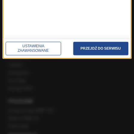
Poranna rozmowa w RMF FM
Popołudniowa rozmowa w RMF FM
Gość Krzysztofa Ziemca w RMF FM
Rozmowy w Radiu RMF24
SPOŁECZNOŚĆ
USTAWIENIA
PRZEJDŹ DO SERWISU
ZAAWANSOWANE
Facebook
Twitter
Instagram
YouTube
Kanały RSS
POLECANE
Gorąca Linia RMF FM
Staż w RMF24
Patronaty