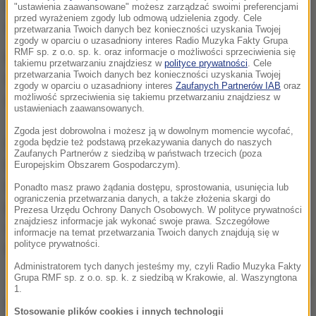
dzieci wracała na lekcję smutna, bo nie zdążyła na
"ustawienia zaawansowane" możesz zarządzać swoimi preferencjami
przed wyrażeniem zgody lub odmową udzielenia zgody. Cele
swoją kolej.
przetwarzania Twoich danych bez konieczności uzyskania Twojej
zgody w oparciu o uzasadniony interes Radio Muzyka Fakty Grupa
RMF sp. z o.o. sp. k. oraz informacje o możliwości sprzeciwienia się
Plac ogradzał stary zardzewiały płot, które stanął
takiemu przetwarzaniu znajdziesz w
polityce prywatności
. Cele
przetwarzania Twoich danych bez konieczności uzyskania Twojej
tam jeszcze w latach pięćdziesiątych ubiegłego
zgody w oparciu o uzasadniony interes
Zaufanych Partnerów IAB
oraz
możliwość sprzeciwienia się takiemu przetwarzaniu znajdziesz w
wieku.
ustawieniach zaawansowanych.
Zgoda jest dobrowolna i możesz ją w dowolnym momencie wycofać,
A jak plac wygląda dziś? Po starej bieżni nie ma
zgoda będzie też podstawą przekazywania danych do naszych
Zaufanych Partnerów z siedzibą w państwach trzecich (poza
nawet śladu. Budowniczowie uporządkowali teren,
Europejskim Obszarem Gospodarczym).
na miejscu wysypali kilka wywrotek specjalnie
Ponadto masz prawo żądania dostępu, sprostowania, usunięcia lub
ograniczenia przetwarzania danych, a także złożenia skargi do
przystosowanego żwiru, który tworzy miękką
Prezesa Urzędu Ochrony Danych Osobowych. W polityce prywatności
znajdziesz informacje jak wykonać swoje prawa. Szczegółowe
i bezpieczną nawierzchnię. Stoją tam teraz piękne i
informacje na temat przetwarzania Twoich danych znajdują się w
polityce prywatności.
kolorowe urządzenia do zabawy.
Administratorem tych danych jesteśmy my, czyli Radio Muzyka Fakty
Grupa RMF sp. z o.o. sp. k. z siedzibą w Krakowie, al. Waszyngtona
Jest zjeżdżalnia, drewniany most na linach, tunele do
1.
zabawy czy mobilny labirynt z metalową kulką, którą
Stosowanie plików cookies i innych technologii