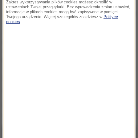
Zakres wykorzystywania plików cookies możesz określić w
ustawieniach Twojej przeglądarki. Bez wprowadzenia zmian ustawień,
informacje w plikach cookies mogą być zapisywane w pamięci
Kaczyński i Cenckiewicz działają zza winkla, z krzywą
Twojego urządzenia. Więcej szczegółów znajdziesz w
Polityce
lufą. Oni próbują udowodnić rzeczy
cookies
.
nieprawdopodobne, próbują wmówić... Muszę
powiedzieć, że tu i ówdzie ludzie zaczynają w to
wierzyć
- przyznał Wałęsa. Pytany o to, co chciałbym
powiedzieć ministrowi sprawiedliwości, stwierdził:
"Pan odpowie za to, to jest zbrodnia polityczna, panie
Ziobro".
(mn)
Źródło: RMF FM
Lech Wałęsa
Tagi:
NAJNOWSZE