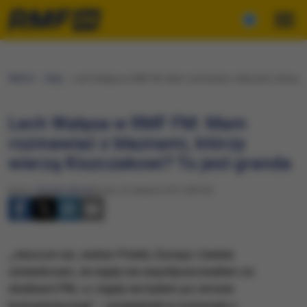
RMF24
Fakty
Lech Wałęsa w RMF FM: Mam rozmawiać z błaznami, którzy wi
Lech Wałęsa w RMF FM: Mam
rozmawiać z błaznami, którzy
wierzą Kiszczakowi? To jest granda
Autor:
Tomasz Skory
Środa, 23 sierpnia 2017 (09:55)
„Jeszcze raz, wobec Polski, Europy i świata
oświadczam, że nigdy nie współpracowałem ze
służbami PRL-u i nigdy nie byłem po stronie
komunistycznej” – powiedział w rozmowie z