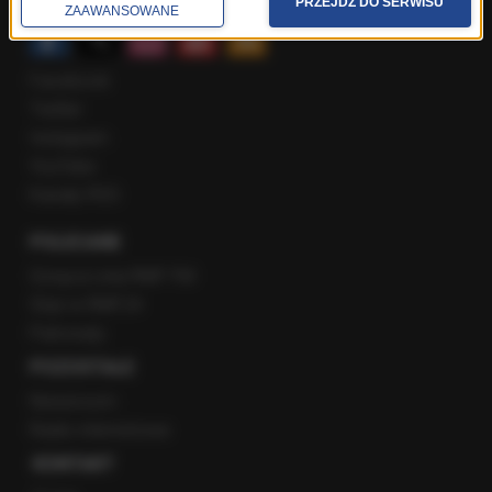
PRZEJDŹ DO SERWISU
ZAAWANSOWANE
Facebook
Twitter
Instagram
YouTube
Kanały RSS
POLECANE
Gorąca Linia RMF FM
Staż w RMF24
Patronaty
POZOSTAŁE
Newsroom
Radio internetowe
KONTAKT