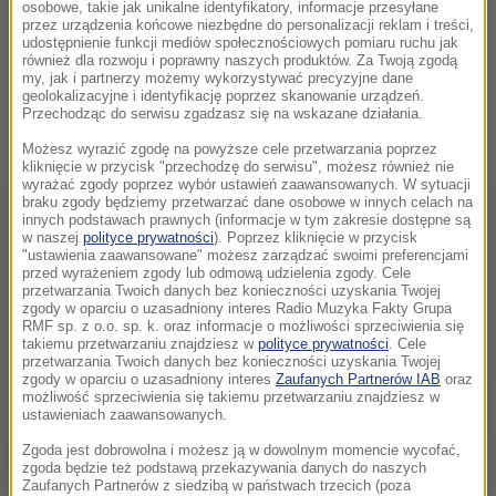
osobowe, takie jak unikalne identyfikatory, informacje przesyłane
przez urządzenia końcowe niezbędne do personalizacji reklam i treści,
udostępnienie funkcji mediów społecznościowych pomiaru ruchu jak
również dla rozwoju i poprawny naszych produktów. Za Twoją zgodą
my, jak i partnerzy możemy wykorzystywać precyzyjne dane
geolokalizacyjne i identyfikację poprzez skanowanie urządzeń.
Przechodząc do serwisu zgadzasz się na wskazane działania.
Możesz wyrazić zgodę na powyższe cele przetwarzania poprzez
kliknięcie w przycisk "przechodzę do serwisu", możesz również nie
wyrażać zgody poprzez wybór ustawień zaawansowanych. W sytuacji
braku zgody będziemy przetwarzać dane osobowe w innych celach na
innych podstawach prawnych (informacje w tym zakresie dostępne są
w naszej
polityce prywatności
). Poprzez kliknięcie w przycisk
"ustawienia zaawansowane" możesz zarządzać swoimi preferencjami
przed wyrażeniem zgody lub odmową udzielenia zgody. Cele
przetwarzania Twoich danych bez konieczności uzyskania Twojej
zgody w oparciu o uzasadniony interes Radio Muzyka Fakty Grupa
RMF sp. z o.o. sp. k. oraz informacje o możliwości sprzeciwienia się
takiemu przetwarzaniu znajdziesz w
polityce prywatności
. Cele
przetwarzania Twoich danych bez konieczności uzyskania Twojej
zgody w oparciu o uzasadniony interes
Zaufanych Partnerów IAB
oraz
możliwość sprzeciwienia się takiemu przetwarzaniu znajdziesz w
ustawieniach zaawansowanych.
Zgoda jest dobrowolna i możesz ją w dowolnym momencie wycofać,
zgoda będzie też podstawą przekazywania danych do naszych
Zaufanych Partnerów z siedzibą w państwach trzecich (poza