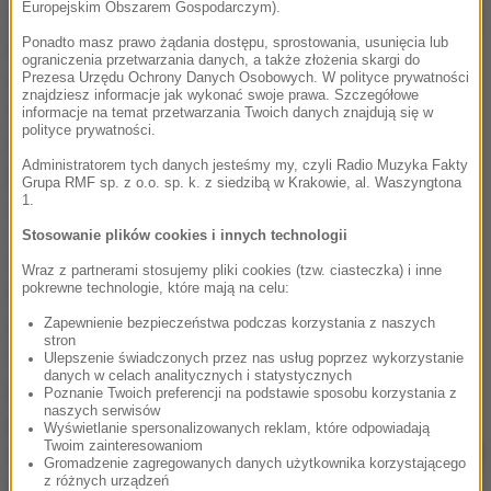
Europejskim Obszarem Gospodarczym).
Ja mam zaświadczenia IPN-u, ja mam wyroki sądu, ja
Ponadto masz prawo żądania dostępu, sprostowania, usunięcia lub
mam inne pisma z IPN-u, które mówią o podrabianiu
ograniczenia przetwarzania danych, a także złożenia skargi do
dokumentów a teraz oni mówią, że to nieprawda.
Prezesa Urzędu Ochrony Danych Osobowych. W polityce prywatności
znajdziesz informacje jak wykonać swoje prawa. Szczegółowe
Niech się zdecydują
- stwierdził Lech Wałęsa w
informacje na temat przetwarzania Twoich danych znajdują się w
polityce prywatności.
rozmowie z dziennikarzem RMF FM. Ocenił też, że
Administratorem tych danych jesteśmy my, czyli Radio Muzyka Fakty
IPN to niepoważna instytucja.
Tę instytucję trzeba
Grupa RMF sp. z o.o. sp. k. z siedzibą w Krakowie, al. Waszyngtona
1.
szybko rozwiązać
- zasugerował.
Stosowanie plików cookies i innych technologii
Jak można Kiszczaka, który chciał mnie zabić, który
Wraz z partnerami stosujemy pliki cookies (tzw. ciasteczka) i inne
wypuścił człowieka, który zabił milicjanta w tamtym
pokrewne technologie, które mają na celu:
czasie po to, żeby mnie zabił - nazywał się
Zapewnienie bezpieczeństwa podczas korzystania z naszych
stron
Szczepański, możecie sprawdzić - jak można
Ulepszenie świadczonych przez nas usług poprzez wykorzystanie
danych w celach analitycznych i statystycznych
powoływać się na te dokumenty przeciw mnie? To
Poznanie Twoich preferencji na podstawie sposobu korzystania z
naszych serwisów
jest największa ohyda
- stwierdził były prezydent.
Wyświetlanie spersonalizowanych reklam, które odpowiadają
Twoim zainteresowaniom
Kiszczak ze mną staje do konfrontacji. Oni zwariowali
Gromadzenie zagregowanych danych użytkownika korzystającego
z różnych urządzeń
kompletnie. Poniżają mnie i "Solidarność"
- dodał.