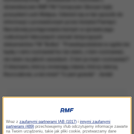
dziennikarzem RMF FM Tomaszem Skorym były
prezydent Lech Wałęsa. Odniósł się w ten sposób do
informacji o prowadzonym przez Instytut Pamięci
Narodowej postępowaniu karnym w sprawie jego
rzekomych fałszywych zeznań dotyczących
dokumentów TW "Bolka". "Prawdopodobnie w ogóle nie
będę z nimi rozmawiał bo nie wiem, z kim rozmawiać,
nie wiem na jakich zasadach. Z kim ja mam rozmawiać?
Z błaznami, którzy zmieniają zdanie, którzy wierzą
Kiszczakowi, a nie mnie? To jest granda" - dodał.
Wraz z
zaufanymi partnerami IAB (1017)
i
innymi zaufanymi
partnerami (489)
przechowujemy i/lub odczytujemy informacje zawarte
na Twoim urządzeniu, takie jak pliki cookie, przetwarzamy dane