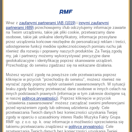
Wraz z
zaufanymi partnerami IAB (1019)
i
innymi zaufanymi
partnerami (489)
przechowujemy i/lub odczytujemy informacje zawarte
na Twoim urządzeniu, takie jak pliki cookie, przetwarzamy dane
osobowe, takie jak unikalne identyfikatory, informacje przesyłane
przez urządzenia końcowe niezbędne do personalizacji reklam i treści,
udostępnienie funkcji mediów społecznościowych pomiaru ruchu jak
również dla rozwoju i poprawny naszych produktów. Za Twoją zgodą
my, jak i partnerzy możemy wykorzystywać precyzyjne dane
geolokalizacyjne i identyfikację poprzez skanowanie urządzeń.
Przechodząc do serwisu zgadzasz się na wskazane działania.
Informację o śmierci "Giwiego" przekazała rano
Możesz wyrazić zgodę na powyższe cele przetwarzania poprzez
należąca do separatystów agencja informacyjna DAN.
kliknięcie w przycisk "przechodzę do serwisu", możesz również nie
wyrażać zgody poprzez wybór ustawień zaawansowanych. W sytuacji
braku zgody będziemy przetwarzać dane osobowe w innych celach na
innych podstawach prawnych (informacje w tym zakresie dostępne są
w naszej
polityce prywatności
). Poprzez kliknięcie w przycisk
Dziś (w środę) o godzinie 6.12 w wyniku aktu
"ustawienia zaawansowane" możesz zarządzać swoimi preferencjami
przed wyrażeniem zgody lub odmową udzielenia zgody. Cele
terrorystycznego zginął bohater DRL, dowódca
przetwarzania Twoich danych bez konieczności uzyskania Twojej
batalionu "Somali", pułkownik Michaił (ukr. Mychajło)
zgody w oparciu o uzasadniony interes Radio Muzyka Fakty Grupa
RMF sp. z o.o. sp. k. oraz informacje o możliwości sprzeciwienia się
Tołstych, znany jako "Giwi". Jest to kontynuacja
takiemu przetwarzaniu znajdziesz w
polityce prywatności
. Cele
przetwarzania Twoich danych bez konieczności uzyskania Twojej