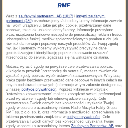
Brytyjski premier na szczycie w Brukseli
Wraz z
zaufanymi partnerami IAB (1017)
i
innymi zaufanymi
Na nagraniach opublikowanych przez "Wprost"
partnerami (489)
przechowujemy i/lub odczytujemy informacje zawarte
na Twoim urządzeniu, takie jak pliki cookie, przetwarzamy dane
Radosław Sikorski w rozmowie z Jackiem
osobowe, takie jak unikalne identyfikatory, informacje przesyłane
przez urządzenia końcowe niezbędne do personalizacji reklam i treści,
Rostowskim mówi, że Cameron jest
udostępnienie funkcji mediów społecznościowych pomiaru ruchu jak
również dla rozwoju i poprawny naszych produktów. Za Twoją zgodą
"niekompetentny". "Spier...pakt fiskalny, jest
my, jak i partnerzy możemy wykorzystywać precyzyjne dane
geolokalizacyjne i identyfikację poprzez skanowanie urządzeń.
niekompetentny w sprawach europejskich" -
Przechodząc do serwisu zgadzasz się na wskazane działania.
słyszymy na nagraniu.
Możesz wyrazić zgodę na powyższe cele przetwarzania poprzez
kliknięcie w przycisk "przechodzę do serwisu", możesz również nie
wyrażać zgody poprzez wybór ustawień zaawansowanych. W sytuacji
Mieliśmy sojuszników w sprawie cięć w budżecie UE,
braku zgody będziemy przetwarzać dane osobowe w innych celach na
dokończenia budowy wspólnego rynku i
innych podstawach prawnych (informacje w tym zakresie dostępne są
w naszej
polityce prywatności
). Poprzez kliknięcie w przycisk
sporządzenia planu pracy Komisji Europejskiej,
"ustawienia zaawansowane" możesz zarządzać swoimi preferencjami
przed wyrażeniem zgody lub odmową udzielenia zgody. Cele
niezależnie od tego, kto będzie nią kierował
-
przetwarzania Twoich danych bez konieczności uzyskania Twojej
zgody w oparciu o uzasadniony interes Radio Muzyka Fakty Grupa
przekonywał brytyjski premier na konferencji w
RMF sp. z o.o. sp. k. oraz informacje o możliwości sprzeciwienia się
takiemu przetwarzaniu znajdziesz w
polityce prywatności
. Cele
Brukseli, po unijnym szczycie.
przetwarzania Twoich danych bez konieczności uzyskania Twojej
zgody w oparciu o uzasadniony interes
Zaufanych Partnerów IAB
oraz