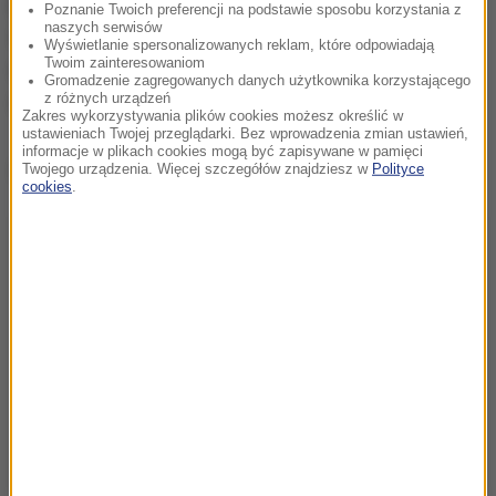
przeciwko swemu przyjacielowi Cameronowi" w
Poznanie Twoich preferencji na podstawie sposobu korzystania z
naszych serwisów
sprawie jego żądań wobec UE. Twierdził, że Sikorski
Wyświetlanie spersonalizowanych reklam, które odpowiadają
Twoim zainteresowaniom
ośmieszył zabiegi o renegocjację brytyjskiego
Gromadzenie zagregowanych danych użytkownika korzystającego
z różnych urządzeń
członkostwa w UE.
Zakres wykorzystywania plików cookies możesz określić w
ustawieniach Twojej przeglądarki. Bez wprowadzenia zmian ustawień,
informacje w plikach cookies mogą być zapisywane w pamięci
Dalsza część artykułu pod materiałem video:
Twojego urządzenia. Więcej szczegółów znajdziesz w
Polityce
cookies
.