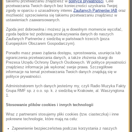
takiemu przetwarzaniu znajdziesz w
polityce prywatności
. Cele
Wydział Konsularny Ambasady RP w Londynie od
przetwarzania Twoich danych bez konieczności uzyskania Twojej
zgody w oparciu o uzasadniony interes
Zaufanych Partnerów IAB
oraz
czasu ogłoszenia wyników referendum odnotował
możliwość sprzeciwienia się takiemu przetwarzaniu znajdziesz w
ustawieniach zaawansowanych.
zdecydowany wzrost zainteresowania uzyskaniem
polskiego paszportu lub poświadczeniem posiadania
Zgoda jest dobrowolna i możesz ją w dowolnym momencie wycofać,
zgoda będzie też podstawą przekazywania danych do naszych
obywatelstwa polskiego. Od 23 czerwca tego roku
Zaufanych Partnerów z siedzibą w państwach trzecich (poza
Europejskim Obszarem Gospodarczym).
otrzymaliśmy łącznie ok. 760 zapytań w tej sprawie.
Ponadto masz prawo żądania dostępu, sprostowania, usunięcia lub
Pytania w powyższej kwestii napływają przede
ograniczenia przetwarzania danych, a także złożenia skargi do
Prezesa Urzędu Ochrony Danych Osobowych. W polityce prywatności
wszystkim od obywateli brytyjskich, którzy mają
znajdziesz informacje jak wykonać swoje prawa. Szczegółowe
polskie korzenie. Nie wiem jednak, ile z tych zapytań
informacje na temat przetwarzania Twoich danych znajdują się w
polityce prywatności.
zakończy się formalnie wnioskiem o potwierdzenie
Administratorem tych danych jesteśmy my, czyli Radio Muzyka Fakty
obywatelstwa.
Grupa RMF sp. z o.o. sp. k. z siedzibą w Krakowie, al. Waszyngtona
1.
Stosowanie plików cookies i innych technologii
Czyli mówimy o zainteresowaniu posiadaniem
Wraz z partnerami stosujemy pliki cookies (tzw. ciasteczka) i inne
polskiego obywatelstwa, a nie o faktycznej liczbie
pokrewne technologie, które mają na celu:
wydanych przez wydział konsularny dokumentów.
Zapewnienie bezpieczeństwa podczas korzystania z naszych