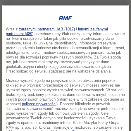
Wraz z
zaufanymi partnerami IAB (1017)
i
innymi zaufanymi
partnerami (489)
przechowujemy i/lub odczytujemy informacje zawarte
na Twoim urządzeniu, takie jak pliki cookie, przetwarzamy dane
osobowe, takie jak unikalne identyfikatory, informacje przesyłane
przez urządzenia końcowe niezbędne do personalizacji reklam i treści,
udostępnienie funkcji mediów społecznościowych pomiaru ruchu jak
również dla rozwoju i poprawny naszych produktów. Za Twoją zgodą
my, jak i partnerzy możemy wykorzystywać precyzyjne dane
geolokalizacyjne i identyfikację poprzez skanowanie urządzeń.
Przechodząc do serwisu zgadzasz się na wskazane działania.
Możesz wyrazić zgodę na powyższe cele przetwarzania poprzez
Bogdan Frymorgen: Czy możemy mówić o trendzie i
kliknięcie w przycisk "przechodzę do serwisu", możesz również nie
wyrażać zgody poprzez wybór ustawień zaawansowanych. W sytuacji
faktycznie rosnącej liczbie wniosków o uzyskanie
braku zgody będziemy przetwarzać dane osobowe w innych celach na
innych podstawach prawnych (informacje w tym zakresie dostępne są
polskiego obywatelstwa? Czy można to powiązać z
w naszej
polityce prywatności
). Poprzez kliknięcie w przycisk
"ustawienia zaawansowane" możesz zarządzać swoimi preferencjami
Brexitem?
przed wyrażeniem zgody lub odmową udzielenia zgody. Cele
przetwarzania Twoich danych bez konieczności uzyskania Twojej
zgody w oparciu o uzasadniony interes Radio Muzyka Fakty Grupa
Renata Wasilewska-Mazur
: Można tak powiedzieć.
RMF sp. z o.o. sp. k. oraz informacje o możliwości sprzeciwienia się