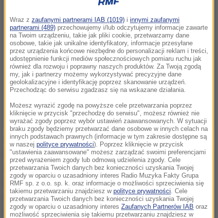
Wraz z
zaufanymi partnerami IAB (1019)
i
innymi zaufanymi
partnerami (489)
przechowujemy i/lub odczytujemy informacje zawarte
na Twoim urządzeniu, takie jak pliki cookie, przetwarzamy dane
osobowe, takie jak unikalne identyfikatory, informacje przesyłane
przez urządzenia końcowe niezbędne do personalizacji reklam i treści,
udostępnienie funkcji mediów społecznościowych pomiaru ruchu jak
również dla rozwoju i poprawny naszych produktów. Za Twoją zgodą
my, jak i partnerzy możemy wykorzystywać precyzyjne dane
geolokalizacyjne i identyfikację poprzez skanowanie urządzeń.
Przechodząc do serwisu zgadzasz się na wskazane działania.
Możesz wyrazić zgodę na powyższe cele przetwarzania poprzez
kliknięcie w przycisk "przechodzę do serwisu", możesz również nie
wyrażać zgody poprzez wybór ustawień zaawansowanych. W sytuacji
braku zgody będziemy przetwarzać dane osobowe w innych celach na
innych podstawach prawnych (informacje w tym zakresie dostępne są
To najczarniejszy scenariusz, który zakłada, że po
w naszej
polityce prywatności
). Poprzez kliknięcie w przycisk
"ustawienia zaawansowane" możesz zarządzać swoimi preferencjami
negocjacjach brexitowych z Brukselą, Wielka Brytania
przed wyrażeniem zgody lub odmową udzielenia zgody. Cele
stanie poza europejskim nawiasem. Instytucje
przetwarzania Twoich danych bez konieczności uzyskania Twojej
zgody w oparciu o uzasadniony interes Radio Muzyka Fakty Grupa
finansowe, które mają siedziby w londyńskim City, nie
RMF sp. z o.o. sp. k. oraz informacje o możliwości sprzeciwienia się
takiemu przetwarzaniu znajdziesz w
polityce prywatności
. Cele
mogłyby wówczas sprzedawać swych produktów ani
przetwarzania Twoich danych bez konieczności uzyskania Twojej
zgody w oparciu o uzasadniony interes
Zaufanych Partnerów IAB
oraz
dokonywać transakcji wewnątrz Unii Europejskiej.
możliwość sprzeciwienia się takiemu przetwarzaniu znajdziesz w