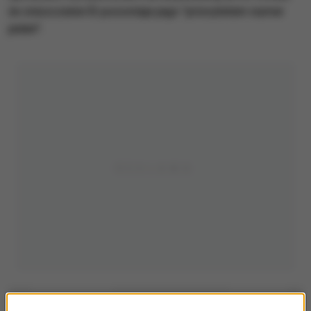
że zniszczenie IS pozostaje jego "priorytetem numer
jeden".