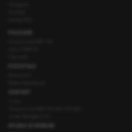
Instagram
YouTube
Kanały RSS
POLECANE
Gorąca Linia RMF FM
Staż w RMF24
Patronaty
POZOSTAŁE
Newsroom
Radio internetowe
KONTAKT
O nas
Gorąca Linia RMF FM: 600 700 800
email: fakty@rmf.fm
APLIKACJE MOBILNE