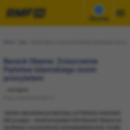
Słuchaj
RMF24
Fakty
Barack Obama: Zniszczenie Państwa Islamskiego moim prio
Barack Obama: Zniszczenie
Państwa Islamskiego moim
priorytetem
udostępnij
Środa, 6 kwietnia 2016 (05:11)
Jestem absolutnie przekonany, że Państwo Islamskie
(IS) przegra - mówił prezydent USA Barack Obama na
spotkaniu z przywódcami amerykańskiej armii. Dodał,