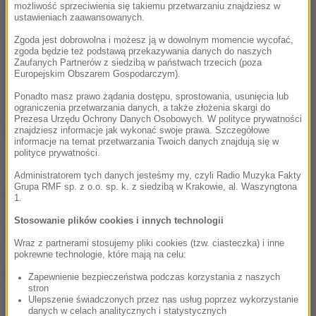
"jakie widzieliśmy w Turcji i w Belgii".
możliwość sprzeciwienia się takiemu przetwarzaniu znajdziesz w
ustawieniach zaawansowanych.
Zgoda jest dobrowolna i możesz ją w dowolnym momencie wycofać,
Amerykański prezydent zapowiedział, że będzie
zgoda będzie też podstawą przekazywania danych do naszych
Zaufanych Partnerów z siedzibą w państwach trzecich (poza
zabiegał o zwiększenie zaangażowania koalicji
Europejskim Obszarem Gospodarczym).
międzynarodowej w walkę z Państwem Islamskim.
Ponadto masz prawo żądania dostępu, sprostowania, usunięcia lub
Pracujemy nad tym, by przyspieszyć kampanię
ograniczenia przetwarzania danych, a także złożenia skargi do
Prezesa Urzędu Ochrony Danych Osobowych. W polityce prywatności
przeciwko IS
- zapewnił.
znajdziesz informacje jak wykonać swoje prawa. Szczegółowe
informacje na temat przetwarzania Twoich danych znajdują się w
polityce prywatności.
Zniszczenie IS pozostaje moim priorytetem numer
Administratorem tych danych jesteśmy my, czyli Radio Muzyka Fakty
Grupa RMF sp. z o.o. sp. k. z siedzibą w Krakowie, al. Waszyngtona
jeden. Nie chodzi jedynie o operację wojskową, lecz
1.
także o realny wysiłek w dziedzinie dyplomacji i
Stosowanie plików cookies i innych technologii
wywiadu
- oświadczył Obama.
Wraz z partnerami stosujemy pliki cookies (tzw. ciasteczka) i inne
pokrewne technologie, które mają na celu:
Międzynarodowa koalicja pod egidą USA prowadzi od
Zapewnienie bezpieczeństwa podczas korzystania z naszych
stron
września 2014 roku naloty na cele IS w Syrii i Iraku,
Ulepszenie świadczonych przez nas usług poprzez wykorzystanie
danych w celach analitycznych i statystycznych
równolegle do działań prowadzonych przez armię