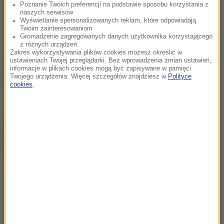
Poznanie Twoich preferencji na podstawie sposobu korzystania z
syryjską i wspierającą Damaszek Rosję.
naszych serwisów
Wyświetlanie spersonalizowanych reklam, które odpowiadają
Twoim zainteresowaniom
(mpw)
Gromadzenie zagregowanych danych użytkownika korzystającego
z różnych urządzeń
Zakres wykorzystywania plików cookies możesz określić w
ustawieniach Twojej przeglądarki. Bez wprowadzenia zmian ustawień,
Źródło: PAP
informacje w plikach cookies mogą być zapisywane w pamięci
Twojego urządzenia. Więcej szczegółów znajdziesz w
Polityce
cookies
.
Barack Obama
Tagi:
chcesz widzieć więcej artykułów od RMF24?
dodaj w
Google