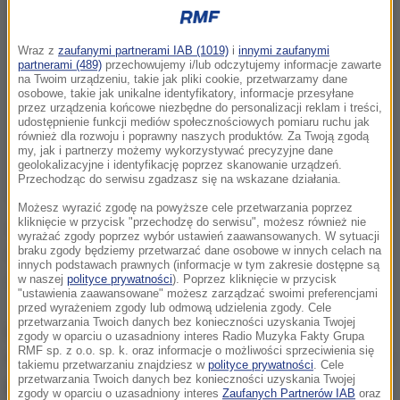
Wraz z
zaufanymi partnerami IAB (1019)
i
innymi zaufanymi
partnerami (489)
przechowujemy i/lub odczytujemy informacje zawarte
na Twoim urządzeniu, takie jak pliki cookie, przetwarzamy dane
osobowe, takie jak unikalne identyfikatory, informacje przesyłane
przez urządzenia końcowe niezbędne do personalizacji reklam i treści,
udostępnienie funkcji mediów społecznościowych pomiaru ruchu jak
również dla rozwoju i poprawny naszych produktów. Za Twoją zgodą
my, jak i partnerzy możemy wykorzystywać precyzyjne dane
geolokalizacyjne i identyfikację poprzez skanowanie urządzeń.
Przechodząc do serwisu zgadzasz się na wskazane działania.
Możesz wyrazić zgodę na powyższe cele przetwarzania poprzez
kliknięcie w przycisk "przechodzę do serwisu", możesz również nie
Wciąż osłabiamy ich (IS) przywódców, ich sieci
wyrażać zgody poprzez wybór ustawień zaawansowanych. W sytuacji
braku zgody będziemy przetwarzać dane osobowe w innych celach na
finansowania, ich infrastrukturę. Będziemy ich tropić i
innych podstawach prawnych (informacje w tym zakresie dostępne są
ich pokonamy
- zapowiedział amerykański prezydent.
w naszej
polityce prywatności
). Poprzez kliknięcie w przycisk
"ustawienia zaawansowane" możesz zarządzać swoimi preferencjami
przed wyrażeniem zgody lub odmową udzielenia zgody. Cele
przetwarzania Twoich danych bez konieczności uzyskania Twojej
Podkreślił, że dżihadyści w Iraku i Syrii wciąż tracą
zgody w oparciu o uzasadniony interes Radio Muzyka Fakty Grupa
RMF sp. z o.o. sp. k. oraz informacje o możliwości sprzeciwienia się
teren. Przyznał, że jednocześnie mają także zdolność
takiemu przetwarzaniu znajdziesz w
polityce prywatności
. Cele
przetwarzania Twoich danych bez konieczności uzyskania Twojej
przeprowadzania seryjnych ataków terrorystycznych,
zgody w oparciu o uzasadniony interes
Zaufanych Partnerów IAB
oraz