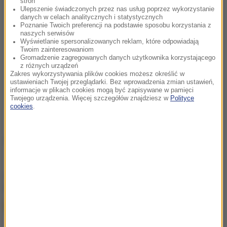
stron
Ulepszenie świadczonych przez nas usług poprzez wykorzystanie
danych w celach analitycznych i statystycznych
Poznanie Twoich preferencji na podstawie sposobu korzystania z
naszych serwisów
Wyświetlanie spersonalizowanych reklam, które odpowiadają
Twoim zainteresowaniom
Gromadzenie zagregowanych danych użytkownika korzystającego
z różnych urządzeń
Zakres wykorzystywania plików cookies możesz określić w
ustawieniach Twojej przeglądarki. Bez wprowadzenia zmian ustawień,
informacje w plikach cookies mogą być zapisywane w pamięci
Twojego urządzenia. Więcej szczegółów znajdziesz w
Polityce
cookies
.
Źródło: RMF24
chcesz widzieć więcej artykułów od RMF24?
dodaj w
Google