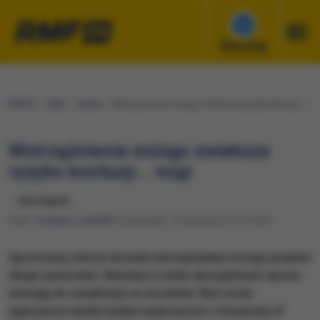
Słuchaj
RMF24
Fakty
Nauka
Wstrząśnienie mózgu zwieksza ryzyko kontuzji... no
Wstrząśnienie mózgu zwieksza
ryzyko kontuzji... nogi
udostępnij
Autor:
Grzegorz Jasiński
Poniedziałek, 16 stycznia 2017 (16:00)
Sportowcy, którzy doznali wstrząśnienia mózgu powinni
długo pauzować. Niestety w wielu dyscyplinach sportu
wracają do rywalizacji za wcześnie. Być może
najnowsze wyniki badań naukowców z University of