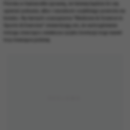
Florida w Gainesville sprawią, że łatwiej będzie im się
opierać pokusie, albo i naciskom szybkiego powrotu na
boisko. Na łamach czasopisma "Medicine & Science in
Sports & Exercise" stwierdzają oni, że wstrząśnienie
mózgu znacząco zwieksza ryzyko kontuzji nogi nawet
trzy miesiące później.