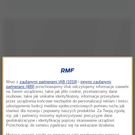
Wraz z
zaufanymi partnerami IAB (1019)
i
innymi zaufanymi
partnerami (489)
przechowujemy i/lub odczytujemy informacje zawarte
na Twoim urządzeniu, takie jak pliki cookie, przetwarzamy dane
osobowe, takie jak unikalne identyfikatory, informacje przesyłane
przez urządzenia końcowe niezbędne do personalizacji reklam i treści,
Wstrząśnienia mózgu w innych sportach niż boks,
udostępnienie funkcji mediów społecznościowych pomiaru ruchu jak
również dla rozwoju i poprawny naszych produktów. Za Twoją zgodą
bardzo długo nie były uważane za poważne kontuzje.
my, jak i partnerzy możemy wykorzystywać precyzyjne dane
geolokalizacyjne i identyfikację poprzez skanowanie urządzeń.
Dopiero w 2005 roku, pochodzący z Nigerii,
Przechodząc do serwisu zgadzasz się na wskazane działania.
mieszkający w Pittsburgu lekarz, Bennet Omalu