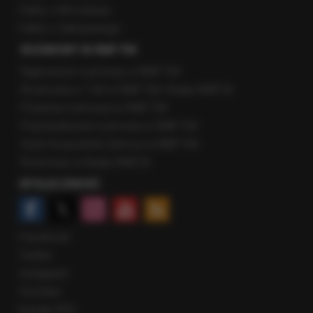
Fakty z Wrocławia
Fakty z Zakopanego
ROZMOWY W RMF FM
Najnowsze rozmowy w RMF FM
Rozmowa o 7:00 w RMF FM i Radiu RMF24
Poranna rozmowa w RMF FM
Popołudniowa rozmowa w RMF FM
Gość Krzysztofa Ziemca w RMF FM
Rozmowy w Radiu RMF24
SPOŁECZNOŚĆ
Facebook
Twitter
Instagram
YouTube
Kanały RSS