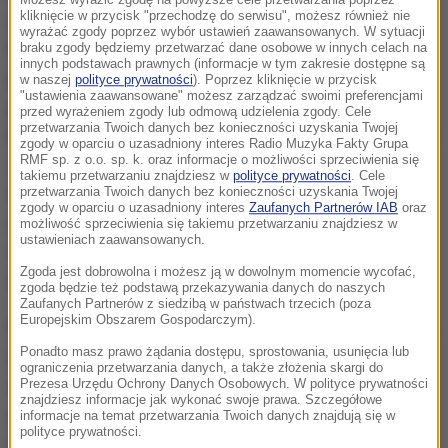
Możesz wyrazić zgodę na powyższe cele przetwarzania poprzez
kliknięcie w przycisk "przechodzę do serwisu", możesz również nie
odkrył, że u graczy futbolu amerykańskiego, w wyniku
wyrażać zgody poprzez wybór ustawień zaawansowanych. W sytuacji
licznych mikrowstrząśnień dochodzi z czasem do
braku zgody będziemy przetwarzać dane osobowe w innych celach na
innych podstawach prawnych (informacje w tym zakresie dostępne są
przypadków uszkodzeń mózgu, tak zwanej
w naszej
polityce prywatności
). Poprzez kliknięcie w przycisk
"ustawienia zaawansowane" możesz zarządzać swoimi preferencjami
przewlekłej encefalopatii pourazowej. Profesjonalna
przed wyrażeniem zgody lub odmową udzielenia zgody. Cele
przetwarzania Twoich danych bez konieczności uzyskania Twojej
liga futbolu amerykańskiego NFL długo nie chciała się
zgody w oparciu o uzasadniony interes Radio Muzyka Fakty Grupa
RMF sp. z o.o. sp. k. oraz informacje o możliwości sprzeciwienia się
z tymi ustaleniami zgodzić, ostatecznie przyznała, że
takiemu przetwarzaniu znajdziesz w
polityce prywatności
. Cele
taki związek istnieje, dopiero w 2009 roku. W 2015
przetwarzania Twoich danych bez konieczności uzyskania Twojej
zgody w oparciu o uzasadniony interes
Zaufanych Partnerów IAB
oraz
roku, cała historia zmagań doktora Omalu o prawdę
możliwość sprzeciwienia się takiemu przetwarzaniu znajdziesz w
ustawieniach zaawansowanych.
stała się tematem filmu "Wstrząs" z Willem Smithem
Zgoda jest dobrowolna i możesz ją w dowolnym momencie wycofać,
w roli głównej.
zgoda będzie też podstawą przekazywania danych do naszych
Zaufanych Partnerów z siedzibą w państwach trzecich (poza
Europejskim Obszarem Gospodarczym).
Najnowsze doniesienia badaczy z Florydy wskazują,
Ponadto masz prawo żądania dostępu, sprostowania, usunięcia lub
że właściciele klubów sportowych w kontaktowych
ograniczenia przetwarzania danych, a także złożenia skargi do
dyscyplinach, takich jak właśnie futbol amerykański,
Prezesa Urzędu Ochrony Danych Osobowych. W polityce prywatności
znajdziesz informacje jak wykonać swoje prawa. Szczegółowe
czy choćby hokej na lodzie, nie powinni ponaglać
informacje na temat przetwarzania Twoich danych znajdują się w
polityce prywatności.
lekarzy, by dopuszczali zawodników po