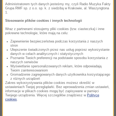
Administratorem tych danych jesteśmy my, czyli Radio Muzyka Fakty
wstrząśnieniu mózgu do gry nie tylko dla dobra ich
Grupa RMF sp. z o.o. sp. k. z siedzibą w Krakowie, al. Waszyngtona
1.
głowy, ale też nóg. O ile w przypadku uszkodzenia
Stosowanie plików cookies i innych technologii
mózgu, efekty nie są od razu widoczne i ze szkodą
Wraz z partnerami stosujemy pliki cookies (tzw. ciasteczka) i inne
dla gracza można je do pewnego stopnia
pokrewne technologie, które mają na celu:
przeczekać, kontuzje nóg eliminują zawodnika z gry
Zapewnienie bezpieczeństwa podczas korzystania z naszych
natychmiast i na długo. Dla klubu to konkretne straty
stron
Ulepszenie świadczonych przez nas usług poprzez wykorzystanie
finansowe.
danych w celach analitycznych i statystycznych
Poznanie Twoich preferencji na podstawie sposobu korzystania z
naszych serwisów
Mieliśmy świdomość, że gracze po wstrzasnieniu
Wyświetlanie spersonalizowanych reklam, które odpowiadają
Twoim zainteresowaniom
mózgu częściej ulegają potem kontuzjom aparatu
Gromadzenie zagregowanych danych użytkownika korzystającego
z różnych urządzeń
ruchu, ale nie wiedzieliśmy dlaczego
- mówi pierwsza
Zakres wykorzystywania plików cookies możesz określić w
ustawieniach Twojej przeglądarki. Bez wprowadzenia zmian ustawień,
autorka pracy, Dominique DuBose z University of
informacje w plikach cookies mogą być zapisywane w pamięci
Twojego urządzenia. Więcej szczegółów znajdziesz w
Polityce
Florida. Najnowsze badania pokazały, że
cookies
.
wstrząśnienie mózgu nawet przez trzy miesiące
zwiększa ryzyko zerwania więzadeł w kolanie, czy