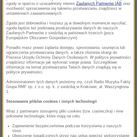
Wyniki badań przybliża "Nature".
zgody w oparciu o uzasadniony interes
Zaufanych Partnerów IAB
oraz
możliwość sprzeciwienia się takiemu przetwarzaniu znajdziesz w
ustawieniach zaawansowanych.
Dalsza część artykułu pod materiałem video:
Zgoda jest dobrowolna i możesz ją w dowolnym momencie wycofać,
zgoda będzie też podstawą przekazywania danych do naszych
Zaufanych Partnerów z siedzibą w państwach trzecich (poza
Europejskim Obszarem Gospodarczym).
Ponadto masz prawo żądania dostępu, sprostowania, usunięcia lub
ograniczenia przetwarzania danych, a także złożenia skargi do
Prezesa Urzędu Ochrony Danych Osobowych. W polityce prywatności
znajdziesz informacje jak wykonać swoje prawa. Szczegółowe
informacje na temat przetwarzania Twoich danych znajdują się w
polityce prywatności.
Administratorem tych danych jesteśmy my, czyli Radio Muzyka Fakty
Grupa RMF sp. z o.o. sp. k. z siedzibą w Krakowie, al. Waszyngtona
1.
Stosowanie plików cookies i innych technologii
Wraz z partnerami stosujemy pliki cookies (tzw. ciasteczka) i inne
pokrewne technologie, które mają na celu:
Czym są doświadczenia bliskie
Zapewnienie bezpieczeństwa podczas korzystania z naszych
śmierci?
stron
Ulepszenie świadczonych przez nas usług poprzez wykorzystanie