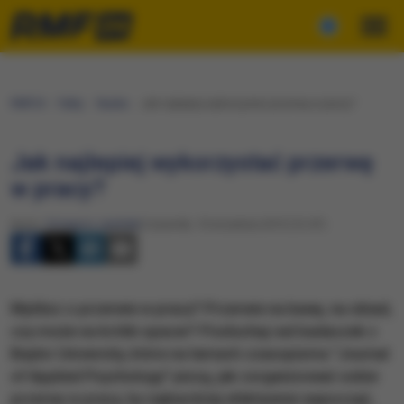
RMF24
Fakty
Nauka
Jak najlepiej wykorzystać przerwę w pracy?
Jak najlepiej wykorzystać przerwę
w pracy?
Autor:
Grzegorz Jasiński
Czwartek, 10 września 2015 (12:47)
Myślisz o przerwie w pracy? Przerwie na kawę, na obiad,
czy może na krótki spacer? Posłuchaj rad badaczek z
Baylor University, które na łamach czasopisma "Journal
of Applied Psychology" piszą, jak zorganizować sobie
przerwy w pracy, by najbardziej efektywnie wypocząć,