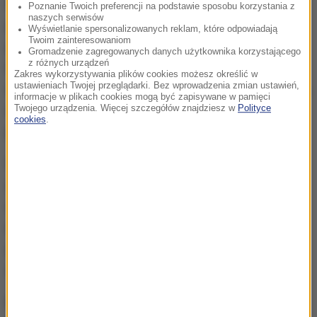
Drugi wniosek jest bardziej oczywisty. Więcej
Poznanie Twoich preferencji na podstawie sposobu korzystania z
naszych serwisów
pożytku przynoszą te przerwy, podczas których
Wyświetlanie spersonalizowanych reklam, które odpowiadają
Twoim zainteresowaniom
pracownicy zajmują się tym, na co mają ochotę.
Gromadzenie zagregowanych danych użytkownika korzystającego
z różnych urządzeń
Paradoksalnie może to oznaczać, że ktoś
Zakres wykorzystywania plików cookies możesz określić w
ustawieniach Twojej przeglądarki. Bez wprowadzenia zmian ustawień,
odpoczywa zajmując się czymś związanym z pracą,
informacje w plikach cookies mogą być zapisywane w pamięci
ale nie tym, co na dany dzień wyznaczył mu
Twojego urządzenia. Więcej szczegółów znajdziesz w
Polityce
cookies
.
przełożony.
Wyniki badań konsekwentnie pokazują, że nie należy
z przerw rezygnować. Dobrze spędzone chwile
oderwania się od obowiązków nie tylko dodają nam
energii i motywacji, ale zmniejszają też ryzyko bólu
głowy, czy bólu pleców, które mogą w praktyce
zmniejszać efektywność naszego działania.
Badaczki nie były w stanie określić idealnej długości