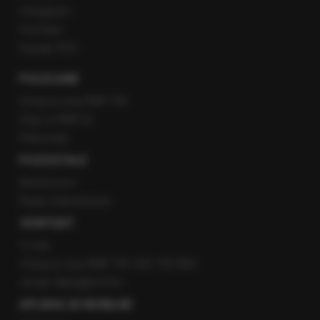
Instagram
YouTube
Kanały RSS
POLECANE
Gorąca Linia RMF FM
Staż w RMF24
Patronaty
POZOSTAŁE
Newsroom
Radio internetowe
KONTAKT
O nas
Gorąca Linia RMF FM: 600 700 800
email: fakty@rmf.fm
APLIKACJE MOBILNE