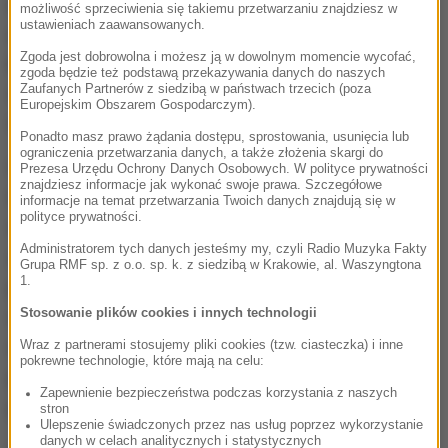
też czas, kiedy w ciągu dnia pracy formalnie lub
możliwość sprzeciwienia się takiemu przetwarzaniu znajdziesz w
ustawieniach zaawansowanych.
nieformalnie nie zajmowali się swoimi obowiązkami.
Zgoda jest dobrowolna i możesz ją w dowolnym momencie wycofać,
Były to zarówno przerwy na kawę, przerwy na obiad,
zgoda będzie też podstawą przekazywania danych do naszych
Zaufanych Partnerów z siedzibą w państwach trzecich (poza
spacery, bądź pogawędki z kolegami. Nie
Europejskim Obszarem Gospodarczym).
uwzględniano wizyt w toalecie.
Ponadto masz prawo żądania dostępu, sprostowania, usunięcia lub
ograniczenia przetwarzania danych, a także złożenia skargi do
Obserwacje i opinie samych pracowników na temat
Prezesa Urzędu Ochrony Danych Osobowych. W polityce prywatności
znajdziesz informacje jak wykonać swoje prawa. Szczegółowe
tych przerw i tego, jak wpływają na ich dzień pracy
informacje na temat przetwarzania Twoich danych znajdują się w
polityce prywatności.
wskazały na kilka prawidłowości, niekoniecznie
Administratorem tych danych jesteśmy my, czyli Radio Muzyka Fakty
zbieżnych z dotychczasowymi wyobrażeniami. Po
Grupa RMF sp. z o.o. sp. k. z siedzibą w Krakowie, al. Waszyngtona
1.
pierwsze okazało się, że z pierwszą z przeciętnie
Stosowanie plików cookies i innych technologii
dwóch przerw w ciągu dnia nie należy czekać za
długo. Najlepiej, gdy przypada jeszcze przed
Wraz z partnerami stosujemy pliki cookies (tzw. ciasteczka) i inne
pokrewne technologie, które mają na celu:
południem. Jeśli czekamy z przerwą do popołudnia,
Zapewnienie bezpieczeństwa podczas korzystania z naszych
przynosi nam mniej korzyści.
stron
Ulepszenie świadczonych przez nas usług poprzez wykorzystanie
danych w celach analitycznych i statystycznych