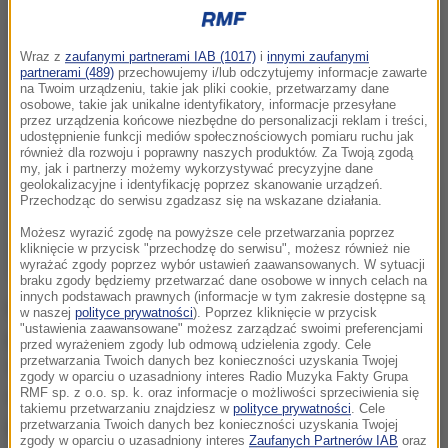
Wraz z
zaufanymi partnerami IAB (1017)
i
innymi zaufanymi
partnerami (489)
przechowujemy i/lub odczytujemy informacje zawarte
na Twoim urządzeniu, takie jak pliki cookie, przetwarzamy dane
osobowe, takie jak unikalne identyfikatory, informacje przesyłane
przez urządzenia końcowe niezbędne do personalizacji reklam i treści,
udostępnienie funkcji mediów społecznościowych pomiaru ruchu jak
również dla rozwoju i poprawny naszych produktów. Za Twoją zgodą
my, jak i partnerzy możemy wykorzystywać precyzyjne dane
geolokalizacyjne i identyfikację poprzez skanowanie urządzeń.
Przechodząc do serwisu zgadzasz się na wskazane działania.
Możesz wyrazić zgodę na powyższe cele przetwarzania poprzez
kliknięcie w przycisk "przechodzę do serwisu", możesz również nie
wyrażać zgody poprzez wybór ustawień zaawansowanych. W sytuacji
braku zgody będziemy przetwarzać dane osobowe w innych celach na
innych podstawach prawnych (informacje w tym zakresie dostępne są
Profesor Emily Hunter i profesor Cindy Wu
w naszej
polityce prywatności
). Poprzez kliknięcie w przycisk
"ustawienia zaawansowane" możesz zarządzać swoimi preferencjami
przeanalizowały dotyczące przerw w pracy zwyczaje
przed wyrażeniem zgody lub odmową udzielenia zgody. Cele
przetwarzania Twoich danych bez konieczności uzyskania Twojej
95 pracowników w wieku od 22 do 67 lat. W ciągu 5
zgody w oparciu o uzasadniony interes Radio Muzyka Fakty Grupa
dni pracy osoby te przyznały się do w sumie 959
RMF sp. z o.o. sp. k. oraz informacje o możliwości sprzeciwienia się
takiemu przetwarzaniu znajdziesz w
polityce prywatności
. Cele
przerw w pracy, przy czym za taką przerwę uznawano
przetwarzania Twoich danych bez konieczności uzyskania Twojej
zgody w oparciu o uzasadniony interes
Zaufanych Partnerów IAB
oraz