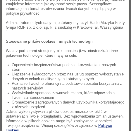
Tak. Nawet żartowałem sobie i mówiłem żonie, że
znajdziesz informacje jak wykonać swoje prawa. Szczegółowe
informacje na temat przetwarzania Twoich danych znajdują się w
jak skrytykują film, to może lepiej wrócić do
polityce prywatności.
zajmowania się wyłącznie sztuką operatorską i
Administratorem tych danych jesteśmy my, czyli Radio Muzyka Fakty
Grupa RMF sp. z o.o. sp. k. z siedzibą w Krakowie, al. Waszyngtona
kinem dokumentalnym. Wtedy nie jest się pod takim
1.
obstrzałem. Tu nawet nie chodzi o to, że ja się boję
Stosowanie plików cookies i innych technologii
krytyki. Krytyka jest naturalnym elementem robienia
Wraz z partnerami stosujemy pliki cookies (tzw. ciasteczka) i inne
filmów. Na pewno będzie ktoś, komu się film
pokrewne technologie, które mają na celu:
spodoba bardziej i ktoś, komu spodoba się mniej.
Zapewnienie bezpieczeństwa podczas korzystania z naszych
stron
Kino fabularne obciążone jest po prostu dużo
Ulepszenie świadczonych przez nas usług poprzez wykorzystanie
danych w celach analitycznych i statystycznych
większą uwagą. Trzeba temu podołać. Mediom,
Poznanie Twoich preferencji na podstawie sposobu korzystania z
naszych serwisów
rozmowom, konferencjom. Trzeba się pokazać tu i
Wyświetlanie spersonalizowanych reklam, które odpowiadają
Twoim zainteresowaniom
tam, porozmawiać z dystrybutorem. Robi się jakiś
Gromadzenie zagregowanych danych użytkownika korzystającego
taki marketingowy show, szczególnie na tych
z różnych urządzeń
Zakres wykorzystywania plików cookies możesz określić w
największych, europejskich festiwalach, na które
ustawieniach Twojej przeglądarki. Bez wprowadzenia zmian ustawień,
informacje w plikach cookies mogą być zapisywane w pamięci
przyjeżdżają ludzie z całego świata. I nagle znika
Twojego urządzenia. Więcej szczegółów znajdziesz w
Polityce
cookies
.