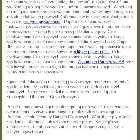
kliknięcie w przycisk "przechodzę do serwisu", możesz również nie
myślałam nad postaciami, od początku wiedziałam,
wyrażać zgody poprzez wybór ustawień zaawansowanych. W sytuacji
że to będzie trójka rodzeństwa, tak jak w moim
braku zgody będziemy przetwarzać dane osobowe w innych celach na
innych podstawach prawnych (informacje w tym zakresie dostępne są
domu, bo ta dynamika emocji pomiędzy nimi, która
w naszej
polityce prywatności
). Poprzez kliknięcie w przycisk
"ustawienia zaawansowane" możesz zarządzać swoimi preferencjami
czasami nawet podczas jednej rozmowy potrafi się
przed wyrażeniem zgody lub odmową udzielenia zgody. Cele
przetwarzania Twoich danych bez konieczności uzyskania Twojej
równoważyć albo zupełnie zmieniać, była mi znana i
zgody w oparciu o uzasadniony interes Radio Muzyka Fakty Grupa
RMF sp. z o.o. sp. k. oraz informacje o możliwości sprzeciwienia się
bliska".
takiemu przetwarzaniu znajdziesz w
polityce prywatności
. Cele
przetwarzania Twoich danych bez konieczności uzyskania Twojej
zgody w oparciu o uzasadniony interes
Zaufanych Partnerów IAB
oraz
O debiut zawsze trzeba walczyć
możliwość sprzeciwienia się takiemu przetwarzaniu znajdziesz w
ustawieniach zaawansowanych.
Praca nad scenariuszem trwała 6 lat. Z małej
Zgoda jest dobrowolna i możesz ją w dowolnym momencie wycofać,
zgoda będzie też podstawą przekazywania danych do naszych
historii na film krótkometrażowy - powstała
Zaufanych Partnerów z siedzibą w państwach trzecich (poza
poruszająca opowieść na pełen metraż.
Europejskim Obszarem Gospodarczym).
Ponadto masz prawo żądania dostępu, sprostowania, usunięcia lub
Scenariusz zmieniał się razem ze mną: pewne
ograniczenia przetwarzania danych, a także złożenia skargi do
Prezesa Urzędu Ochrony Danych Osobowych. W polityce prywatności
konflikty na jakimś etapie życia wydawały mi się już
znajdziesz informacje jak wykonać swoje prawa. Szczegółowe
informacje na temat przetwarzania Twoich danych znajdują się w
za proste, za błahe do pokazania na ekranie -
polityce prywatności.