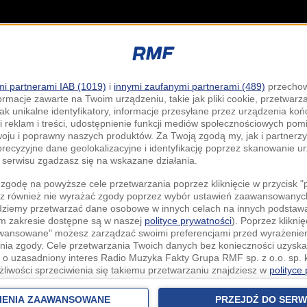
i partnerami IAB (1019)
i
innymi zaufanymi partnerami (489)
przechow
ormacje zawarte na Twoim urządzeniu, takie jak pliki cookie, przetwar
jak unikalne identyfikatory, informacje przesyłane przez urządzenia k
i reklam i treści, udostępnienie funkcji mediów społecznościowych pom
woju i poprawny naszych produktów. Za Twoją zgodą my, jak i partner
recyzyjne dane geolokalizacyjne i identyfikację poprzez skanowanie u
serwisu zgadzasz się na wskazane działania.
zgodę na powyższe cele przetwarzania poprzez kliknięcie w przycisk 
z również nie wyrażać zgody poprzez wybór ustawień zaawansowanych
dziemy przetwarzać dane osobowe w innych celach na innych podsta
wyróżnień w branży, w tym dwukrotną nominację do Rock
ym zakresie dostępne są w naszej
polityce prywatności
). Poprzez kliknię
awansowane" możesz zarządzać swoimi preferencjami przed wyrażenie
rs Award za twórczość, status autora bestsellera New Y
ia zgody. Cele przetwarzania Twoich danych bez konieczności uzyska
 o uzasadniony interes Radio Muzyka Fakty Grupa RMF sp. z o.o. sp. k
2016 roku oficjalnie otrzymał tytuł szlachecki jako "Sir
żliwości sprzeciwienia się takiemu przetwarzaniu znajdziesz w
polityce
m za zasługi dla muzyki i działalności charytatywnej.
nia Twoich danych bez konieczności uzyskania Twojej zgody w oparci
ch Partnerów IAB
oraz możliwość sprzeciwienia się takiemu przetwarza
IENIA ZAAWANSOWANE
PRZEJDŹ DO SERW
aawansowanych.