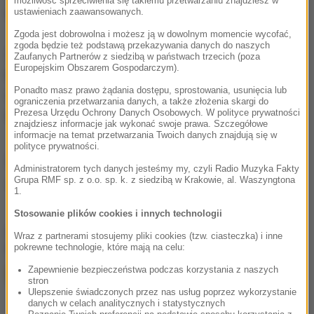
możliwość sprzeciwienia się takiemu przetwarzaniu znajdziesz w
telewizyjnym "Drużyna A".
ustawieniach zaawansowanych.
Zgoda jest dobrowolna i możesz ją w dowolnym momencie wycofać,
zgoda będzie też podstawą przekazywania danych do naszych
Za jedną ze swoich pierwszych ról, drugoplanową
Zaufanych Partnerów z siedzibą w państwach trzecich (poza
Europejskim Obszarem Gospodarczym).
kreację w filmie "The Young Philadelphians" Vaughn
Ponadto masz prawo żądania dostępu, sprostowania, usunięcia lub
otrzymał w 1960 roku jedyną w swej karierze
ograniczenia przetwarzania danych, a także złożenia skargi do
Prezesa Urzędu Ochrony Danych Osobowych. W polityce prywatności
nominację do Oscara.
znajdziesz informacje jak wykonać swoje prawa. Szczegółowe
informacje na temat przetwarzania Twoich danych znajdują się w
polityce prywatności.
Źródło: RMF24/PAP
Administratorem tych danych jesteśmy my, czyli Radio Muzyka Fakty
Grupa RMF sp. z o.o. sp. k. z siedzibą w Krakowie, al. Waszyngtona
aktor
Tagi:
1.
Stosowanie plików cookies i innych technologii
chcesz widzieć więcej artykułów od RMF24?
dodaj w
Wraz z partnerami stosujemy pliki cookies (tzw. ciasteczka) i inne
Google
pokrewne technologie, które mają na celu:
Zapewnienie bezpieczeństwa podczas korzystania z naszych
stron
Ulepszenie świadczonych przez nas usług poprzez wykorzystanie
danych w celach analitycznych i statystycznych