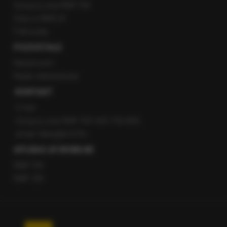
Gorąca Linia RMF FM
Staż w RMF24
Patronaty
POZOSTAŁE
Newsroom
Radio internetowe
KONTAKT
O nas
Gorąca Linia RMF FM: 600 700 800
email: fakty@rmf.fm
APLIKACJE MOBILNE
RMF FM
RMF ON