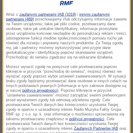
Wraz z
zaufanymi partnerami IAB (1019)
i
innymi zaufanymi
partnerami (489)
przechowujemy i/lub odczytujemy informacje zawarte
na Twoim urządzeniu, takie jak pliki cookie, przetwarzamy dane
osobowe, takie jak unikalne identyfikatory, informacje przesyłane
przez urządzenia końcowe niezbędne do personalizacji reklam i treści,
udostępnienie funkcji mediów społecznościowych pomiaru ruchu jak
również dla rozwoju i poprawny naszych produktów. Za Twoją zgodą
my, jak i partnerzy możemy wykorzystywać precyzyjne dane
Aktor chorował na białaczkę. Zmarł w otoczeniu swej
geolokalizacyjne i identyfikację poprzez skanowanie urządzeń.
Przechodząc do serwisu zgadzasz się na wskazane działania.
rodziny. 22 listopada skończyłby 84 lata.
Możesz wyrazić zgodę na powyższe cele przetwarzania poprzez
kliknięcie w przycisk "przechodzę do serwisu", możesz również nie
wyrażać zgody poprzez wybór ustawień zaawansowanych. W sytuacji
Robert Vaughn zagrał w ponad 100 filmach. Znany był
braku zgody będziemy przetwarzać dane osobowe w innych celach na
innych podstawach prawnych (informacje w tym zakresie dostępne są
głównie z charakterystycznych ról, najczęściej
w naszej
polityce prywatności
). Poprzez kliknięcie w przycisk
drugoplanowych, m.in. w "Siedmiu wspaniałych"
"ustawienia zaawansowane" możesz zarządzać swoimi preferencjami
przed wyrażeniem zgody lub odmową udzielenia zgody. Cele
Johna Sturgesa z 1960 roku. W filmie tym zagrał
przetwarzania Twoich danych bez konieczności uzyskania Twojej
zgody w oparciu o uzasadniony interes Radio Muzyka Fakty Grupa
rewolwerowca Lee u boku takich gwiazd kina jak Yul
RMF sp. z o.o. sp. k. oraz informacje o możliwości sprzeciwienia się
takiemu przetwarzaniu znajdziesz w
polityce prywatności
. Cele
Brynner, Steve McQueen, James Coburn i Charles
przetwarzania Twoich danych bez konieczności uzyskania Twojej
zgody w oparciu o uzasadniony interes
Zaufanych Partnerów IAB
oraz
Bronson. Wystąpił także w popularnym serialu