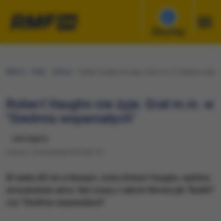
Słuchaj
RMF24
Fakty
Kultura
Robert Vaughn nie żyje. Grał m.in. w "Siedmiu wspan
Robert Vaughn nie żyje. Grał m.in. w
"Siedmiu wspaniałych"
udostępnij
Sobota, 12 listopada 2016 (06:15)
W wieku 83 lat w Nowym Jorku Robert Vaughn, wybitny
amerykański aktor. Był znany z takich filmów jak "Bullitt"
czy "Siedmiu wspaniałych".