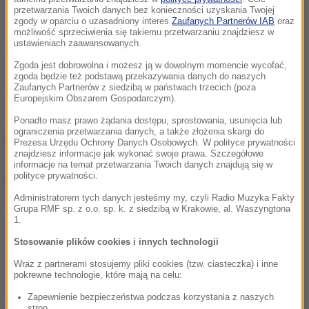
przetwarzania Twoich danych bez konieczności uzyskania Twojej
na przysięgę". 10 lat później rozpoczął karierę
zgody w oparciu o uzasadniony interes
Zaufanych Partnerów IAB
oraz
solową.
możliwość sprzeciwienia się takiemu przetwarzaniu znajdziesz w
ustawieniach zaawansowanych.
W latach 70. Krawczyk wylansował m.in. przeboje
Zgoda jest dobrowolna i możesz ją w dowolnym momencie wycofać,
zgoda będzie też podstawą przekazywania danych do naszych
"Jak minął dzień", "Parostatek" i "Pamiętam Ciebie z
Zaufanych Partnerów z siedzibą w państwach trzecich (poza
Europejskim Obszarem Gospodarczym).
tamtych lat".
Ponadto masz prawo żądania dostępu, sprostowania, usunięcia lub
ograniczenia przetwarzania danych, a także złożenia skargi do
Na początku lat 80. Krawczyk wyjechał na pięć lat
Prezesa Urzędu Ochrony Danych Osobowych. W polityce prywatności
znajdziesz informacje jak wykonać swoje prawa. Szczegółowe
do Stanów Zjednoczonych, gdzie koncertował w
informacje na temat przetwarzania Twoich danych znajdują się w
polityce prywatności.
klubach Chicago i Las Vegas.
Po powrocie do kraju
Administratorem tych danych jesteśmy my, czyli Radio Muzyka Fakty
w 1988 r. miał poważny wypadek samochodowy, co
Grupa RMF sp. z o.o. sp. k. z siedzibą w Krakowie, al. Waszyngtona
zmusiło go do wycofania się na pewien czas z życia
1.
artystycznego. Na początku lat 90. wrócił na krótko
Stosowanie plików cookies i innych technologii
do USA, by nagrać w Nashville płytę "Eastern Country
Wraz z partnerami stosujemy pliki cookies (tzw. ciasteczka) i inne
pokrewne technologie, które mają na celu:
Album". W połowie lat 90. wrócił na stałe do Polski.
Zapewnienie bezpieczeństwa podczas korzystania z naszych
stron