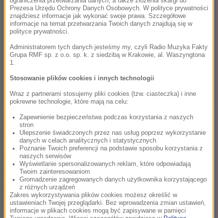
ograniczenia przetwarzania danych, a także złożenia skargi do
Prezesa Urzędu Ochrony Danych Osobowych. W polityce prywatności
znajdziesz informacje jak wykonać swoje prawa. Szczegółowe
informacje na temat przetwarzania Twoich danych znajdują się w
polityce prywatności.
Administratorem tych danych jesteśmy my, czyli Radio Muzyka Fakty
Grupa RMF sp. z o.o. sp. k. z siedzibą w Krakowie, al. Waszyngtona
1.
Stosowanie plików cookies i innych technologii
Wraz z partnerami stosujemy pliki cookies (tzw. ciasteczka) i inne
pokrewne technologie, które mają na celu:
Jennifer Lopez od lat na szczytach
Zapewnienie bezpieczeństwa podczas korzystania z naszych
stron
list przebojów
Ulepszenie świadczonych przez nas usług poprzez wykorzystanie
danych w celach analitycznych i statystycznych
Poznanie Twoich preferencji na podstawie sposobu korzystania z
Wśród największych hitów wokalistki znajdują się
naszych serwisów
Wyświetlanie spersonalizowanych reklam, które odpowiadają
m.in. "Waiting for Tonight", "Get Right", "Love Don’t
Twoim zainteresowaniom
Gromadzenie zagregowanych danych użytkownika korzystającego
Cost a Thing", "Jenny from the Block", "On the Floor",
z różnych urządzeń
Zakres wykorzystywania plików cookies możesz określić w
"Let’s Get Loud" i "Ain’t Your Mama".
ustawieniach Twojej przeglądarki. Bez wprowadzenia zmian ustawień,
informacje w plikach cookies mogą być zapisywane w pamięci