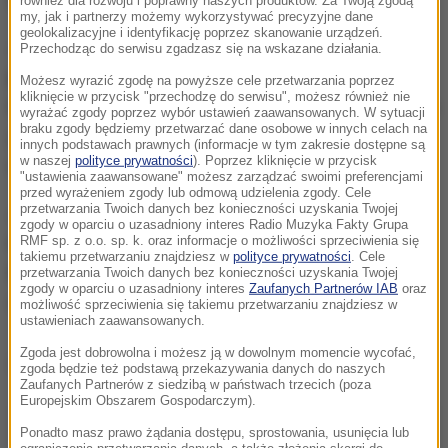
Spotify.
również dla rozwoju i poprawny naszych produktów. Za Twoją zgodą
my, jak i partnerzy możemy wykorzystywać precyzyjne dane
geolokalizacyjne i identyfikację poprzez skanowanie urządzeń.
Jennifer Lopez to prawdziwy żywioł i ikona
Przechodząc do serwisu zgadzasz się na wskazane działania.
popkultury.
Jest aktorką, producentką, piosenkarką i
Możesz wyrazić zgodę na powyższe cele przetwarzania poprzez
kliknięcie w przycisk "przechodzę do serwisu", możesz również nie
kobietą biznesu. Jest jedyną artystką w historii, która
wyrażać zgody poprzez wybór ustawień zaawansowanych. W sytuacji
braku zgody będziemy przetwarzać dane osobowe w innych celach na
jednocześnie zdobyła szczyty list przebojów
innych podstawach prawnych (informacje w tym zakresie dostępne są
w naszej
polityce prywatności
). Poprzez kliknięcie w przycisk
muzycznych i box office’u.
"ustawienia zaawansowane" możesz zarządzać swoimi preferencjami
przed wyrażeniem zgody lub odmową udzielenia zgody. Cele
przetwarzania Twoich danych bez konieczności uzyskania Twojej
Jej filmy zarobiły na całym świecie ponad 3
zgody w oparciu o uzasadniony interes Radio Muzyka Fakty Grupa
miliardy dolarów, a muzyka sprzedała się w ponad
RMF sp. z o.o. sp. k. oraz informacje o możliwości sprzeciwienia się
takiemu przetwarzaniu znajdziesz w
polityce prywatności
. Cele
80 milionach egzemplarzy
. Jej utwory i teledyski
przetwarzania Twoich danych bez konieczności uzyskania Twojej
zgody w oparciu o uzasadniony interes
Zaufanych Partnerów IAB
oraz
osiągają miliardy odsłon i odtworzeń.
możliwość sprzeciwienia się takiemu przetwarzaniu znajdziesz w
ustawieniach zaawansowanych.
Zgoda jest dobrowolna i możesz ją w dowolnym momencie wycofać,
Dalsza część artykułu pod materiałem video:
zgoda będzie też podstawą przekazywania danych do naszych
Zaufanych Partnerów z siedzibą w państwach trzecich (poza
Europejskim Obszarem Gospodarczym).
Ponadto masz prawo żądania dostępu, sprostowania, usunięcia lub