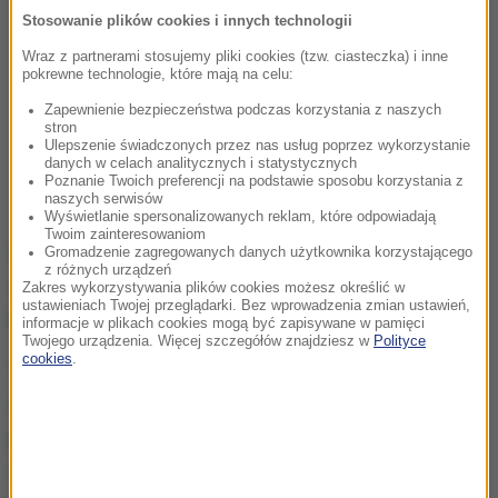
Stosowanie plików cookies i innych technologii
Wraz z partnerami stosujemy pliki cookies (tzw. ciasteczka) i inne
pokrewne technologie, które mają na celu:
Zapewnienie bezpieczeństwa podczas korzystania z naszych
stron
Ulepszenie świadczonych przez nas usług poprzez wykorzystanie
danych w celach analitycznych i statystycznych
Poznanie Twoich preferencji na podstawie sposobu korzystania z
naszych serwisów
Wyświetlanie spersonalizowanych reklam, które odpowiadają
Twoim zainteresowaniom
Wright to uznany hollywoodzki twórca, który ma na
Gromadzenie zagregowanych danych użytkownika korzystającego
z różnych urządzeń
swoim koncie m.in. takie dzieła jak "Scott Pilgrim
Zakres wykorzystywania plików cookies możesz określić w
ustawieniach Twojej przeglądarki. Bez wprowadzenia zmian ustawień,
kontra świat" i "Baby Driver".
informacje w plikach cookies mogą być zapisywane w pamięci
Twojego urządzenia. Więcej szczegółów znajdziesz w
Polityce
cookies
.
"Boże Ciało" to film Jana Komasy opowiadający o
dwudziestoletnim Danielu, który po zwolnieniu z
poprawczaka zaczyna udawać księdza w parafii w
niewielkiej miejscowości. Dzieło zostało polskim