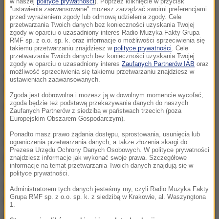
w naszej
polityce prywatności
). Poprzez kliknięcie w przycisk
"ustawienia zaawansowane" możesz zarządzać swoimi preferencjami
przed wyrażeniem zgody lub odmową udzielenia zgody. Cele
przetwarzania Twoich danych bez konieczności uzyskania Twojej
zgody w oparciu o uzasadniony interes Radio Muzyka Fakty Grupa
RMF sp. z o.o. sp. k. oraz informacje o możliwości sprzeciwienia się
takiemu przetwarzaniu znajdziesz w
polityce prywatności
. Cele
przetwarzania Twoich danych bez konieczności uzyskania Twojej
zgody w oparciu o uzasadniony interes
Zaufanych Partnerów IAB
oraz
możliwość sprzeciwienia się takiemu przetwarzaniu znajdziesz w
Analitycy e-petrol.pl wskazują, że za obecną
ustawieniach zaawansowanych.
sytuację na rynku paliw w dużej mierze odpowiada
Zgoda jest dobrowolna i możesz ją w dowolnym momencie wycofać,
zgoda będzie też podstawą przekazywania danych do naszych
polityka celna Stanów Zjednoczonych.
Zaufanych Partnerów z siedzibą w państwach trzecich (poza
Europejskim Obszarem Gospodarczym).
"Nowe cła nałożone przez Stany Zjednoczone
Ponadto masz prawo żądania dostępu, sprostowania, usunięcia lub
niemal na wszystkich partnerów handlowych
ograniczenia przetwarzania danych, a także złożenia skargi do
Prezesa Urzędu Ochrony Danych Osobowych. W polityce prywatności
przełożyły się na skokowy spadek notowań ropy
znajdziesz informacje jak wykonać swoje prawa. Szczegółowe
informacje na temat przetwarzania Twoich danych znajdują się w
naftowej i umocniły złotówkę w relacji do dolara.
polityce prywatności.
Dzięki temu pierwsze od stycznia podwyżki cen
Administratorem tych danych jesteśmy my, czyli Radio Muzyka Fakty
Grupa RMF sp. z o.o. sp. k. z siedzibą w Krakowie, al. Waszyngtona
benzyny na stacjach mogą mieć jedynie
1.
incydentalny charakter" - przewidują eksperci.