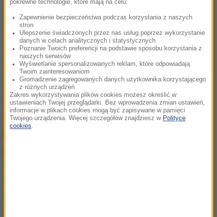
pokrewne technologie, które mają na celu:
Zapewnienie bezpieczeństwa podczas korzystania z naszych
stron
Ulepszenie świadczonych przez nas usług poprzez wykorzystanie
danych w celach analitycznych i statystycznych
Poznanie Twoich preferencji na podstawie sposobu korzystania z
naszych serwisów
Wyświetlanie spersonalizowanych reklam, które odpowiadają
Twoim zainteresowaniom
Gromadzenie zagregowanych danych użytkownika korzystającego
z różnych urządzeń
Zakres wykorzystywania plików cookies możesz określić w
Obie promocje skierowane są
do użytkowników
ustawieniach Twojej przeglądarki. Bez wprowadzenia zmian ustawień,
informacje w plikach cookies mogą być zapisywane w pamięci
aplikacji mobilnych.
Twojego urządzenia. Więcej szczegółów znajdziesz w
Polityce
cookies
.
Grupa Orlen
to multienergetyczny koncern, który
posiada rafinerie w Polsce, Czechach i na Litwie oraz
sieć stacji paliw, w tym także w Niemczech, na
Słowacji, Węgrzech i w Austrii. Rozwija również
segment wydobywczy ropy i gazu, segment
petrochemiczny, a także energetyczny, w tym z