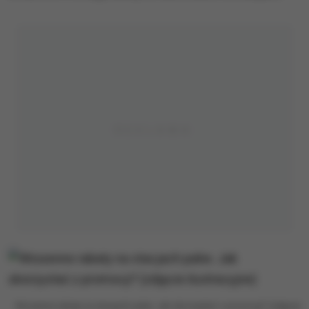
Wiosenne rabaty na stacjach paliw. Jak skorzystać z promocji? (zdjęcie