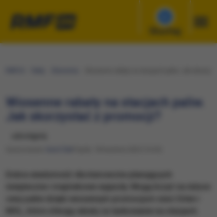
Słuchaj
RMF24
Fakty
Ekonomia
Wiosenne rabaty na stacjach paliw. Jak skorzyst
Wiosenne rabaty na stacjach paliw.
Jak skorzystać z promocji?
udostępnij
Opracowanie:
Karol Żak
Piątek, 18 kwietnia 2025 (14:34)
Dobra wiadomość dla kierowców planujących
świąteczne i majówkowe wyjazdy. Mogą liczyć na niższe
ceny paliw dzięki wiosennym promocjom sieci Orlen i
MOL, które oferują rabaty za tankowanie na stacjach.