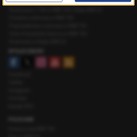
Najnowsze rozmowy w RMF FM
Rozmowa o 7:00 w RMF FM i Radiu RMF24
Poranna rozmowa w RMF FM
Popołudniowa rozmowa w RMF FM
Gość Krzysztofa Ziemca w RMF FM
Rozmowy w Radiu RMF24
SPOŁECZNOŚĆ
Facebook
Twitter
Instagram
YouTube
Kanały RSS
POLECANE
Gorąca Linia RMF FM
Staż w RMF24