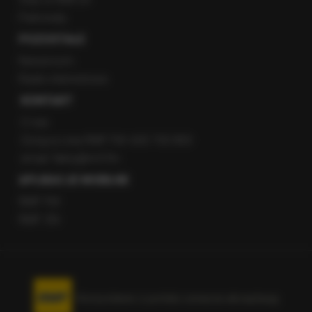
Patronaty
POZOSTAŁE
Newsroom
Radio internetowe
KONTAKT
O nas
Gorąca Linia RMF FM: 600 700 800
email: fakty@rmf.fm
APLIKACJE MOBILNE
RMF FM
RMF ON
Korzystanie z portalu oznacza akceptację