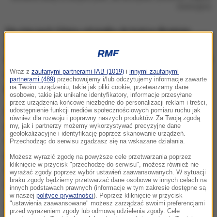
ilustracyjne)
Na stacjach Orlenu od piątku do końca długiego
majowego weekendu użytkownicy aplikacji Vitay
będą mogli skorzystać z jednorazowego rabatu
15 zł
Wraz z
zaufanymi partnerami IAB (1019)
i
innymi zaufanymi
za tankowanie minimum 30 litrów paliwa Verva lub
partnerami (489)
przechowujemy i/lub odczytujemy informacje zawarte
Efecta
- poinformował koncern.
na Twoim urządzeniu, takie jak pliki cookie, przetwarzamy dane
osobowe, takie jak unikalne identyfikatory, informacje przesyłane
przez urządzenia końcowe niezbędne do personalizacji reklam i treści,
Dodatkowo za każdą taką transakcję klient otrzyma
udostępnienie funkcji mediów społecznościowych pomiaru ruchu jak
również dla rozwoju i poprawny naszych produktów. Za Twoją zgodą
przy kasie
kupon o wartości 10
zł do wykorzystania
my, jak i partnerzy możemy wykorzystywać precyzyjne dane
geolokalizacyjne i identyfikację poprzez skanowanie urządzeń.
na kolejne zakupy z oferty paliwowej lub
Przechodząc do serwisu zgadzasz się na wskazane działania.
pozapaliwowej za minimum 11 zł. Wykluczone z
Możesz wyrazić zgodę na powyższe cele przetwarzania poprzez
kliknięcie w przycisk "przechodzę do serwisu", możesz również nie
rabatu są m.in. wyroby tytoniowe, papierosy
wyrażać zgody poprzez wybór ustawień zaawansowanych. W sytuacji
braku zgody będziemy przetwarzać dane osobowe w innych celach na
elektroniczne czy napoje alkoholowe.
innych podstawach prawnych (informacje w tym zakresie dostępne są
w naszej
polityce prywatności
). Poprzez kliknięcie w przycisk
"ustawienia zaawansowane" możesz zarządzać swoimi preferencjami
Spółka podała, że promocja obowiązuje
do 4 maja,
przed wyrażeniem zgody lub odmową udzielenia zgody. Cele