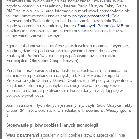
natomiast kupony uprawniające do uzyskania rabatu
przetwarzania Twoich danych bez konieczności uzyskania Twojej
zgody w oparciu o uzasadniony interes Radio Muzyka Fakty Grupa
będą ważne
do 16 maja.
RMF sp. z o.o. sp. k. oraz informacje o możliwości sprzeciwienia się
takiemu przetwarzaniu znajdziesz w
polityce prywatności
. Cele
przetwarzania Twoich danych bez konieczności uzyskania Twojej
Z kolei MOL Polska ogłosił, że rabaty w tej sieci będą
zgody w oparciu o uzasadniony interes
Zaufanych Partnerów IAB
oraz
możliwość sprzeciwienia się takiemu przetwarzaniu znajdziesz w
dostępne do 5 maja. W aplikacji lojalnościowej MOL
ustawieniach zaawansowanych.
Move można aktywować kupony zapewniające
Zgoda jest dobrowolna i możesz ją w dowolnym momencie wycofać,
zgoda będzie też podstawą przekazywania danych do naszych
zniżkę
30 gr/l na paliwa EVO i EVO Plus oraz 15 gr/l
Zaufanych Partnerów z siedzibą w państwach trzecich (poza
Europejskim Obszarem Gospodarczym).
na LPG.
Każdy kupon można wykorzystać
Ponadto masz prawo żądania dostępu, sprostowania, usunięcia lub
dwukrotnie - za każdym razem przy tankowaniu do
ograniczenia przetwarzania danych, a także złożenia skargi do
100 litrów.
Prezesa Urzędu Ochrony Danych Osobowych. W polityce prywatności
znajdziesz informacje jak wykonać swoje prawa. Szczegółowe
informacje na temat przetwarzania Twoich danych znajdują się w
polityce prywatności.
Dalsza część artykułu pod materiałem video:
Administratorem tych danych jesteśmy my, czyli Radio Muzyka Fakty
Grupa RMF sp. z o.o. sp. k. z siedzibą w Krakowie, al. Waszyngtona
1.
Stosowanie plików cookies i innych technologii
Wraz z partnerami stosujemy pliki cookies (tzw. ciasteczka) i inne