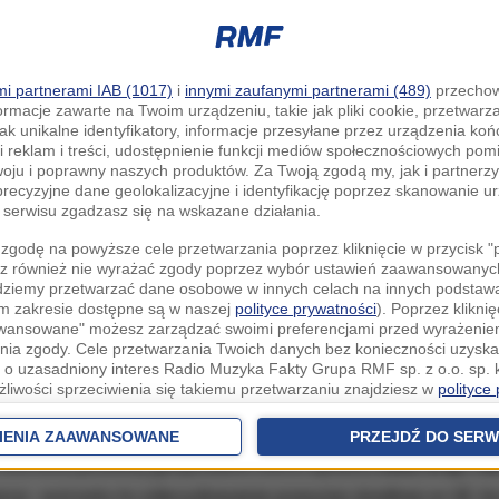
i partnerami IAB (1017)
i
innymi zaufanymi partnerami (489)
przechow
ormacje zawarte na Twoim urządzeniu, takie jak pliki cookie, przetwar
 PKB? "Spodziewaliśmy się, że początek roku będzie
jak unikalne identyfikatory, informacje przesyłane przez urządzenia k
i reklam i treści, udostępnienie funkcji mediów społecznościowych pom
woju i poprawny naszych produktów. Za Twoją zgodą my, jak i partner
recyzyjne dane geolokalizacyjne i identyfikację poprzez skanowanie u
serwisu zgadzasz się na wskazane działania.
zgodę na powyższe cele przetwarzania poprzez kliknięcie w przycisk 
z również nie wyrażać zgody poprzez wybór ustawień zaawansowanych
dziemy przetwarzać dane osobowe w innych celach na innych podsta
ym zakresie dostępne są w naszej
polityce prywatności
). Poprzez kliknię
awansowane" możesz zarządzać swoimi preferencjami przed wyrażenie
za słabszy wynik PKB Polski w pierwszym kwartale moż
ia zgody. Cele przetwarzania Twoich danych bez konieczności uzyska
 o uzasadniony interes Radio Muzyka Fakty Grupa RMF sp. z o.o. sp. k
y były nadzwyczaj mroźne, co spowolniło lub nawet zatr
żliwości sprzeciwienia się takiemu przetwarzaniu znajdziesz w
polityce
nia Twoich danych bez konieczności uzyskania Twojej zgody w oparci
ch Partnerów IAB
oraz możliwość sprzeciwienia się takiemu przetwarza
IENIA ZAAWANSOWANE
PRZEJDŹ DO SERW
aawansowanych.
 wzrostu polskiej gospodarki nieco spadło,
nasz kraj i ta
rowolna i możesz ją w dowolnym momencie wycofać, zgoda będzie też
 proc. wzrostu to zdecydowanie powyżej średniej w UE, bo