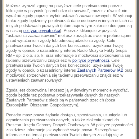
limitu 2000 kWh rocznie. Dla rodzin z co najmniej
Możesz wyrazić zgodę na powyższe cele przetwarzania poprzez
kliknięcie w przycisk "przechodzę do serwisu", możesz również nie
trojgiem dzieci, osób z niepełnosprawnościami i
wyrażać zgody poprzez wybór ustawień zaawansowanych. W sytuacji
braku zgody będziemy przetwarzać dane osobowe w innych celach na
rolników
ten pułap ma wynosić 2600 kWh.
innych podstawach prawnych (informacje w tym zakresie dostępne są
w naszej
polityce prywatności
). Poprzez kliknięcie w przycisk
"ustawienia zaawansowane" możesz zarządzać swoimi preferencjami
Rząd kusi też bonusem w postaci 10 proc. upustu,
przed wyrażeniem zgody lub odmową udzielenia zgody. Cele
przetwarzania Twoich danych bez konieczności uzyskania Twojej
jeśli w 2023 zużyjemy o 10 proc. mniej prądu w
zgody w oparciu o uzasadniony interes Radio Muzyka Fakty Grupa
RMF sp. z o.o. sp. k. oraz informacje o możliwości sprzeciwienia się
porównaniu z obecnym rokiem. To ma być rozliczone
takiemu przetwarzaniu znajdziesz w
polityce prywatności
. Cele
przetwarzania Twoich danych bez konieczności uzyskania Twojej
z dostawcą w 2024 roku.
zgody w oparciu o uzasadniony interes
Zaufanych Partnerów IAB
oraz
możliwość sprzeciwienia się takiemu przetwarzaniu znajdziesz w
ustawieniach zaawansowanych.
Bardzo możliwe, że w przyszłym tygodniu rząd
przedstawi więcej szczegółów dotyczących tarczy.
Zgoda jest dobrowolna i możesz ją w dowolnym momencie wycofać,
zgoda będzie też podstawą przekazywania danych do naszych
Jak w praktyce będzie rozliczane nasze zużycie?
Zaufanych Partnerów z siedzibą w państwach trzecich (poza
Europejskim Obszarem Gospodarczym).
Czy trzeba będzie składać dokumenty, wnioski?
Ponadto masz prawo żądania dostępu, sprostowania, usunięcia lub
Premier na czwartkowej konferencji mówił, że "po
ograniczenia przetwarzania danych, a także złożenia skargi do
Prezesa Urzędu Ochrony Danych Osobowych. W polityce prywatności
stronie obywateli nie ma żadnej biurokracji, lub
znajdziesz informacje jak wykonać swoje prawa. Szczegółowe
informacje na temat przetwarzania Twoich danych znajdują się w
będzie ona ograniczona do minimum". Czyli do