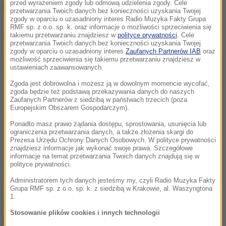
przed wyrażeniem zgody lub odmową udzielenia zgody. Cele
popołudniem kurs euro.
przetwarzania Twoich danych bez konieczności uzyskania Twojej
zgody w oparciu o uzasadniony interes Radio Muzyka Fakty Grupa
RMF sp. z o.o. sp. k. oraz informacje o możliwości sprzeciwienia się
Dalsza część artykułu pod materiałem video:
takiemu przetwarzaniu znajdziesz w
polityce prywatności
. Cele
przetwarzania Twoich danych bez konieczności uzyskania Twojej
zgody w oparciu o uzasadniony interes
Zaufanych Partnerów IAB
oraz
możliwość sprzeciwienia się takiemu przetwarzaniu znajdziesz w
ustawieniach zaawansowanych.
Zgoda jest dobrowolna i możesz ją w dowolnym momencie wycofać,
zgoda będzie też podstawą przekazywania danych do naszych
Zaufanych Partnerów z siedzibą w państwach trzecich (poza
Europejskim Obszarem Gospodarczym).
Ponadto masz prawo żądania dostępu, sprostowania, usunięcia lub
ograniczenia przetwarzania danych, a także złożenia skargi do
Prezesa Urzędu Ochrony Danych Osobowych. W polityce prywatności
znajdziesz informacje jak wykonać swoje prawa. Szczegółowe
informacje na temat przetwarzania Twoich danych znajdują się w
polityce prywatności.
Administratorem tych danych jesteśmy my, czyli Radio Muzyka Fakty
Grupa RMF sp. z o.o. sp. k. z siedzibą w Krakowie, al. Waszyngtona
1.
Złoty tracił do głównych walut już od wtorkowego
Stosowanie plików cookies i innych technologii
poranka, kiedy to za franka szwajcarskiego trzeba