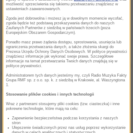
możliwość sprzeciwienia się takiemu przetwarzaniu znajdziesz w
dolarów
. Od stycznia straciła na wartości prawie 20
ustawieniach zaawansowanych.
procent.
Zgoda jest dobrowolna i możesz ją w dowolnym momencie wycofać,
zgoda będzie też podstawą przekazywania danych do naszych
Zaufanych Partnerów z siedzibą w państwach trzecich (poza
Inwestorzy stracili ostatnio zaufanie do walut
Europejskim Obszarem Gospodarczym).
cyfrowych, od kiedy Amerykańska Rezerwa
Ponadto masz prawo żądania dostępu, sprostowania, usunięcia lub
Federalna zasygnalizowała, że może złagodzić
ograniczenia przetwarzania danych, a także złożenia skargi do
Prezesa Urzędu Ochrony Danych Osobowych. W polityce prywatności
bodźce pobudzające gospodarkę, co było
znajdziesz informacje jak wykonać swoje prawa. Szczegółowe
informacje na temat przetwarzania Twoich danych znajdują się w
oczekiwane.
Dlatego na rynku bardziej pożądane są
polityce prywatności.
bezpieczniejsze aktywa.
Administratorem tych danych jesteśmy my, czyli Radio Muzyka Fakty
Grupa RMF sp. z o.o. sp. k. z siedzibą w Krakowie, al. Waszyngtona
1.
Rosja zakaże kryptowalut?
Stosowanie plików cookies i innych technologii
Wraz z partnerami stosujemy pliki cookies (tzw. ciasteczka) i inne
Dalsza część artykułu pod materiałem video:
pokrewne technologie, które mają na celu:
Zapewnienie bezpieczeństwa podczas korzystania z naszych
stron
Ulepszenie świadczonych przez nas usług poprzez wykorzystanie
danych w celach analitycznych i statystycznych