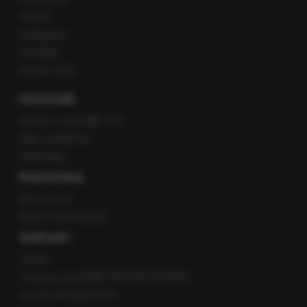
Twitter
Instagram
YouTube
Kanały RSS
POLECANE
Gorąca Linia RMF FM
Staż w RMF24
Patronaty
POZOSTAŁE
Newsroom
Radio internetowe
KONTAKT
O nas
Gorąca Linia RMF FM: 600 700 800
email: fakty@rmf.fm