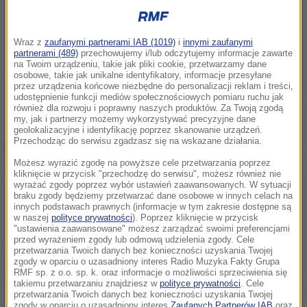
Wraz z
zaufanymi partnerami IAB (1019)
i
innymi zaufanymi
partnerami (489)
przechowujemy i/lub odczytujemy informacje zawarte
na Twoim urządzeniu, takie jak pliki cookie, przetwarzamy dane
osobowe, takie jak unikalne identyfikatory, informacje przesyłane
przez urządzenia końcowe niezbędne do personalizacji reklam i treści,
udostępnienie funkcji mediów społecznościowych pomiaru ruchu jak
również dla rozwoju i poprawny naszych produktów. Za Twoją zgodą
my, jak i partnerzy możemy wykorzystywać precyzyjne dane
W ciągu ostatnich 24 godzin Bitcoin - najdroższa
geolokalizacyjne i identyfikację poprzez skanowanie urządzeń.
Przechodząc do serwisu zgadzasz się na wskazane działania.
kryptowaluta straciła na wartości o ponad 7 procent -
Możesz wyrazić zgodę na powyższe cele przetwarzania poprzez
teraz kosztuje około 39 tysięcy dolarów (153 tysiące
kliknięcie w przycisk "przechodzę do serwisu", możesz również nie
wyrażać zgody poprzez wybór ustawień zaawansowanych. W sytuacji
złotych).
Od początku roku waluta straciła na
braku zgody będziemy przetwarzać dane osobowe w innych celach na
wartości już 15 procent
. W listopadzie była warta
innych podstawach prawnych (informacje w tym zakresie dostępne są
w naszej
polityce prywatności
). Poprzez kliknięcie w przycisk
rekordowe prawie 69 tysięcy dolarów.
"ustawienia zaawansowane" możesz zarządzać swoimi preferencjami
przed wyrażeniem zgody lub odmową udzielenia zgody. Cele
przetwarzania Twoich danych bez konieczności uzyskania Twojej
Spada też wartość innych kryptowalut.
Ethereum,
zgody w oparciu o uzasadniony interes Radio Muzyka Fakty Grupa
RMF sp. z o.o. sp. k. oraz informacje o możliwości sprzeciwienia się
druga co do wartości kryptowaluta, spadła w ciągu
takiemu przetwarzaniu znajdziesz w
polityce prywatności
. Cele
przetwarzania Twoich danych bez konieczności uzyskania Twojej
ostatniej doby o 8 procent i kosztuje prawie 2,9 tys.
zgody w oparciu o uzasadniony interes
Zaufanych Partnerów IAB
oraz