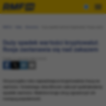
RMF24
Fakty
Ekonomia
Duży spadek wartości kryptowalut. Rosja zastan
Duży spadek wartości kryptowalut.
Rosja zastanawia się nad zakazem
Piątek, 21 stycznia 2022 (15:37)
Od początku roku najważniejsze kryptowaluty tracą na
wartości. Ostatniego dnia Bitcoin zaliczył spektakularny
spadek wartości. Niektóre kraje chcą ograniczyć ich
rosnącą popularność.