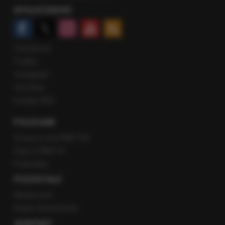
SPOŁECZNOŚĆ
Facebook
Twitter
Instagram
YouTube
Kanały RSS
POLECANE
Gorąca Linia RMF FM
Staż w RMF24
Patronaty
POZOSTAŁE
Newsroom
Radio internetowe
KONTAKT