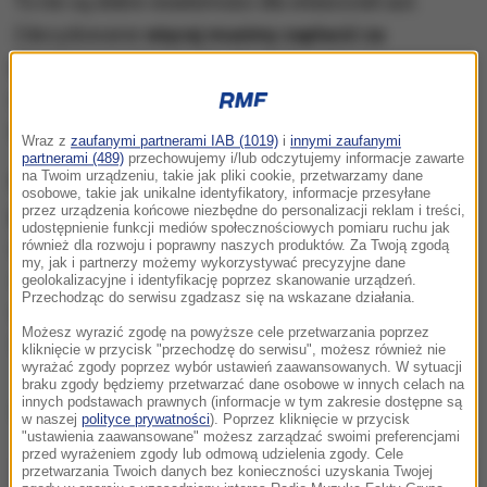
To nie są dobre wiadomości dla właścicieli aut.
Zdecydowanie
więcej musimy zapłacić za
ubezpieczenie samochodu.
Polisy OC w lipcu tego
roku wzrosły średnio o
29,5 proc. w stosunku do
tego okresu w poprzednim roku.
Wraz z
zaufanymi partnerami IAB (1019)
i
innymi zaufanymi
partnerami (489)
przechowujemy i/lub odczytujemy informacje zawarte
na Twoim urządzeniu, takie jak pliki cookie, przetwarzamy dane
Najmniejszą zmianę odnotowano w województwie
osobowe, takie jak unikalne identyfikatory, informacje przesyłane
przez urządzenia końcowe niezbędne do personalizacji reklam i treści,
podkarpackim.
Tu średnia opłata za obowiązkowe
udostępnienie funkcji mediów społecznościowych pomiaru ruchu jak
ubezpieczenie OC zdrożało w ciągu 12 miesięcy z
również dla rozwoju i poprawny naszych produktów. Za Twoją zgodą
my, jak i partnerzy możemy wykorzystywać precyzyjne dane
453 zł do 557 zł. Na drugim biegunie jest
geolokalizacyjne i identyfikację poprzez skanowanie urządzeń.
Przechodząc do serwisu zgadzasz się na wskazane działania.
województwo dolnośląskie (wzrost o 32 proc.) - z
Możesz wyrazić zgodę na powyższe cele przetwarzania poprzez
556 zł do 733 zł.
kliknięcie w przycisk "przechodzę do serwisu", możesz również nie
wyrażać zgody poprzez wybór ustawień zaawansowanych. W sytuacji
braku zgody będziemy przetwarzać dane osobowe w innych celach na
innych podstawach prawnych (informacje w tym zakresie dostępne są
Dalsza część artykułu pod materiałem video:
w naszej
polityce prywatności
). Poprzez kliknięcie w przycisk
"ustawienia zaawansowane" możesz zarządzać swoimi preferencjami
przed wyrażeniem zgody lub odmową udzielenia zgody. Cele
przetwarzania Twoich danych bez konieczności uzyskania Twojej