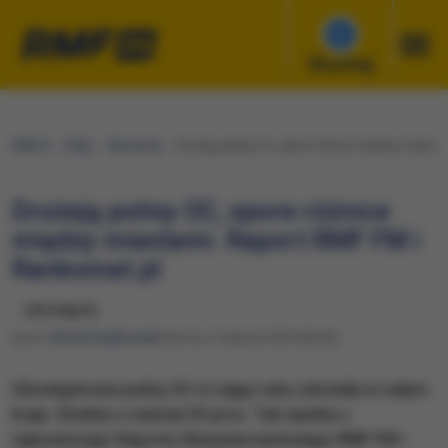
Słuchaj
RMF24
Fakty
Ekonomia
Drożeją polisy OC, spore różnice między miastam
Drożeją polisy OC, spore różnice
między miastami. Raport RMF FM i
Rankomat.pl
udostępnij
Autor:
Michał Radkowski
Sobota, 3 sierpnia 2024 (06:40)
Obowiązkowe polisy OC w ciągu roku zdrożały w całym
kraju. Średnio o niemal 30 proc. Tak wynika z
najnowszego Raportu Ubezpieczeniowego RMF FM i