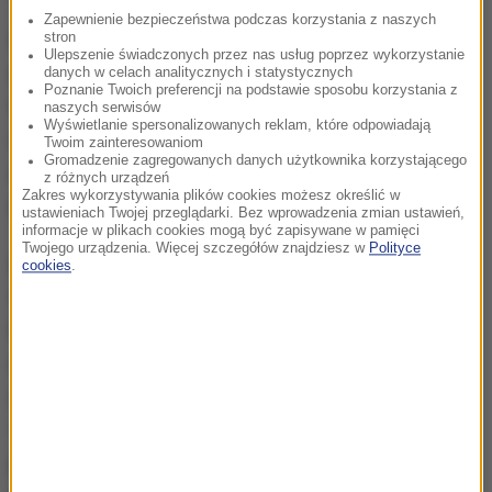
Zapewnienie bezpieczeństwa podczas korzystania z naszych
W ciągu roku
we wszystkich dużych miastach
stron
Ulepszenie świadczonych przez nas usług poprzez wykorzystanie
wojewódzkich OC podrożało
. Od 21,3 proc. w
danych w celach analitycznych i statystycznych
Poznanie Twoich preferencji na podstawie sposobu korzystania z
Warszawie do ponad 45 proc. w Białymstoku. W
naszych serwisów
Wyświetlanie spersonalizowanych reklam, które odpowiadają
większości miast opłata za obowiązkowe
Twoim zainteresowaniom
Gromadzenie zagregowanych danych użytkownika korzystającego
ubezpieczenie auta w ciągu roku
wzrosła o ok. 200
z różnych urządzeń
Zakres wykorzystywania plików cookies możesz określić w
zł.
ustawieniach Twojej przeglądarki. Bez wprowadzenia zmian ustawień,
informacje w plikach cookies mogą być zapisywane w pamięci
Twojego urządzenia. Więcej szczegółów znajdziesz w
Polityce
Średni koszt likwidacji szkody wynosi już niemal
cookies
.
10 tys. zł.
W ciągu roku wzrósł
o prawie 13 proc
.
Rosną także koszty obsługi ubezpieczeń, a branża
ubezpieczeniowa na koniec ubiegłego roku
odnotowała stratę techniczną na poziomie prawie
100 mln zł w segmencie OC. A to wszystko
przyczyniło się do
wzrostu średniej opłaty za