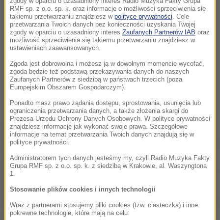
zgody w oparciu o uzasadniony interes Radio Muzyka Fakty Grupa
RMF sp. z o.o. sp. k. oraz informacje o możliwości sprzeciwienia się
takiemu przetwarzaniu znajdziesz w
polityce prywatności
. Cele
przetwarzania Twoich danych bez konieczności uzyskania Twojej
zgody w oparciu o uzasadniony interes
Zaufanych Partnerów IAB
oraz
możliwość sprzeciwienia się takiemu przetwarzaniu znajdziesz w
ustawieniach zaawansowanych.
Zgoda jest dobrowolna i możesz ją w dowolnym momencie wycofać,
zgoda będzie też podstawą przekazywania danych do naszych
Zaufanych Partnerów z siedzibą w państwach trzecich (poza
Europejskim Obszarem Gospodarczym).
Ponadto masz prawo żądania dostępu, sprostowania, usunięcia lub
ograniczenia przetwarzania danych, a także złożenia skargi do
Prezesa Urzędu Ochrony Danych Osobowych. W polityce prywatności
Grzegorz Demczyszak z Rankomat.pl przypomina,
znajdziesz informacje jak wykonać swoje prawa. Szczegółowe
informacje na temat przetwarzania Twoich danych znajdują się w
że od 2017 r.
ceny polisy OC regularnie spadały.
Ten
polityce prywatności.
trend zmienił się na początku 2023 r.
Choć co
Administratorem tych danych jesteśmy my, czyli Radio Muzyka Fakty
Grupa RMF sp. z o.o. sp. k. z siedzibą w Krakowie, al. Waszyngtona
miesiąc średnia składka OC rosła o 1,6 proc., to lipiec
1.
2024 r. przyniósł podwyżkę na poziomie 6,5 proc.
Stosowanie plików cookies i innych technologii
Dynamiczny wzrost widzimy również w perspektywie
Wraz z partnerami stosujemy pliki cookies (tzw. ciasteczka) i inne
pokrewne technologie, które mają na celu:
rocznej i kwartalnej
- zauważa ekspert.