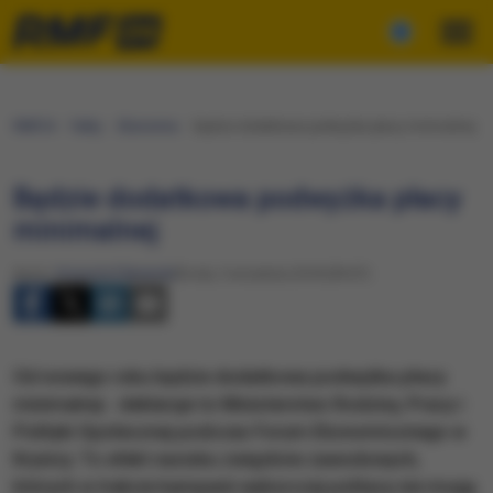
RMF24
Fakty
Ekonomia
Będzie dodatkowa podwyżka płacy minimalnej
Będzie dodatkowa podwyżka płacy
minimalnej
Autor:
Krzysztof Berenda
Środa, 5 września 2018 (09:07)
​Od nowego roku będzie dodatkowa podwyżka płacy
minimalnej - deklaruje to Ministerstwo Rodziny, Pracy i
Polityki Społecznej podczas Forum Ekonomicznego w
Krynicy. To efekt nacisku związków zawodowych,
których w trakcie kampanii wyborczej politycy nie mogą