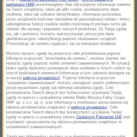
partnerami (489)
przechowujemy i/lub odczytujemy informacje zawarte
na Twoim urządzeniu, takie jak pliki cookie, przetwarzamy dane
Obecnie minimalna płaca w Polsce wynosi 2100 zł
osobowe, takie jak unikalne identyfikatory, informacje przesyłane
przez urządzenia końcowe niezbędne do personalizacji reklam i treści,
brutto. W czerwcu rząd zaproponował podniesienie
udostępnienie funkcji mediów społecznościowych pomiaru ruchu jak
również dla rozwoju i poprawny naszych produktów. Za Twoją zgodą
tej kwoty o 120 zł.
my, jak i partnerzy możemy wykorzystywać precyzyjne dane
geolokalizacyjne i identyfikację poprzez skanowanie urządzeń.
Przechodząc do serwisu zgadzasz się na wskazane działania.
Decyzja wywołała jednak duże niezadowolenie
Możesz wyrazić zgodę na powyższe cele przetwarzania poprzez
Solidarności i OPZZ. Związkowcy chcą, żeby płaca
kliknięcie w przycisk "przechodzę do serwisu", możesz również nie
wyrażać zgody poprzez wybór ustawień zaawansowanych. W sytuacji
minimalna wynosiła połowę płacy średniej. A do tego
braku zgody będziemy przetwarzać dane osobowe w innych celach na
innych podstawach prawnych (informacje w tym zakresie dostępne są
wciąż nam daleko. Po tym oporze - w środku
w naszej
polityce prywatności
). Poprzez kliknięcie w przycisk
kampanii rząd zaczął się łamać.
"ustawienia zaawansowane" możesz zarządzać swoimi preferencjami
przed wyrażeniem zgody lub odmową udzielenia zgody. Cele
przetwarzania Twoich danych bez konieczności uzyskania Twojej
Jest deklaracja, że ta kwota będzie wyższa. Jaka? To
zgody w oparciu o uzasadniony interes Radio Muzyka Fakty Grupa
RMF sp. z o.o. sp. k. oraz informacje o możliwości sprzeciwienia się
ustali Rada Ministrów
- mówi RMF FM wiceminister
takiemu przetwarzaniu znajdziesz w
polityce prywatności
. Cele
przetwarzania Twoich danych bez konieczności uzyskania Twojej
pracy Stanisław Szwed. Zaznacza, że rząd ustali to
zgody w oparciu o uzasadniony interes
Zaufanych Partnerów IAB
oraz
możliwość sprzeciwienia się takiemu przetwarzaniu znajdziesz w
w najbliższy wtorek.
ustawieniach zaawansowanych.
Zgoda jest dobrowolna i możesz ją w dowolnym momencie wycofać,