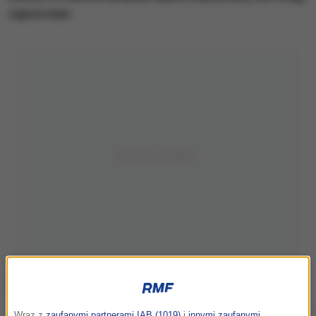
zignorować.
Zdj. ilustracyjne
Wraz z
zaufanymi partnerami IAB (1019)
i
innymi zaufanymi