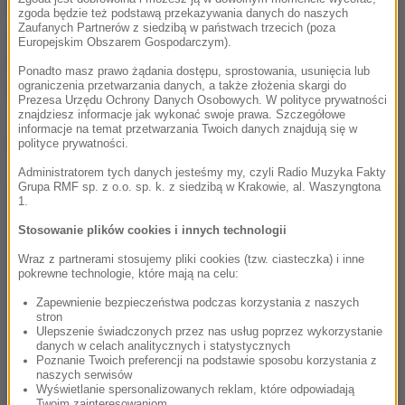
Według naszych nieoficjalnych informacji, rząd
zgoda będzie też podstawą przekazywania danych do naszych
Zaufanych Partnerów z siedzibą w państwach trzecich (poza
zwiększy skalę planowanej podwyżki ze 120 do 155
Europejskim Obszarem Gospodarczym).
zł. Co i tak zdaniem związkowców jest zbyt
Ponadto masz prawo żądania dostępu, sprostowania, usunięcia lub
skromne.
ograniczenia przetwarzania danych, a także złożenia skargi do
Prezesa Urzędu Ochrony Danych Osobowych. W polityce prywatności
znajdziesz informacje jak wykonać swoje prawa. Szczegółowe
informacje na temat przetwarzania Twoich danych znajdują się w
Dalsza część artykułu pod materiałem video:
polityce prywatności.
Administratorem tych danych jesteśmy my, czyli Radio Muzyka Fakty
Grupa RMF sp. z o.o. sp. k. z siedzibą w Krakowie, al. Waszyngtona
1.
Stosowanie plików cookies i innych technologii
Wraz z partnerami stosujemy pliki cookies (tzw. ciasteczka) i inne
pokrewne technologie, które mają na celu:
Zapewnienie bezpieczeństwa podczas korzystania z naszych
stron
Ulepszenie świadczonych przez nas usług poprzez wykorzystanie
danych w celach analitycznych i statystycznych
Poznanie Twoich preferencji na podstawie sposobu korzystania z
naszych serwisów
Wyświetlanie spersonalizowanych reklam, które odpowiadają
Twoim zainteresowaniom