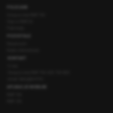
POLECANE
Gorąca Linia RMF FM
Staż w RMF24
Patronaty
POZOSTAŁE
Newsroom
Radio internetowe
KONTAKT
O nas
Gorąca Linia RMF FM: 600 700 800
email: fakty@rmf.fm
APLIKACJE MOBILNE
RMF FM
RMF ON