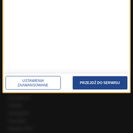
Fakty z Wrocławia
Fakty z Zakopanego
ROZMOWY W RMF FM
Najnowsze rozmowy w RMF FM
Rozmowa o 7:00 w RMF FM i Radiu RMF24
Poranna rozmowa w RMF FM
Popołudniowa rozmowa w RMF FM
Gość Krzysztofa Ziemca w RMF FM
Rozmowy w Radiu RMF24
SPOŁECZNOŚĆ
USTAWIENIA
PRZEJDŹ DO SERWISU
ZAAWANSOWANE
Facebook
Twitter
Instagram
YouTube
Kanały RSS