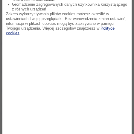
(az)
Gromadzenie zagregowanych danych użytkownika korzystającego
z różnych urządzeń
Zakres wykorzystywania plików cookies możesz określić w
Źródło: RMF FM
ustawieniach Twojej przeglądarki. Bez wprowadzenia zmian ustawień,
informacje w plikach cookies mogą być zapisywane w pamięci
pieniądze
Tagi:
Twojego urządzenia. Więcej szczegółów znajdziesz w
Polityce
cookies
.
NIE PRZEGAP
Święta na dachu świata.
Wyjątkowe rozmowy tylko
w RMF FM
NAJWAŻNIEJSZE FAKTY
Takie zyski osiągnęły
banki. NBP podał
najnowsze dane
Polska wyprzedza Belgię i