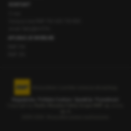
KONTAKT
O nas
Gorąca Linia RMF FM: 600 700 800
email: fakty@rmf.fm
APLIKACJE MOBILNE
RMF FM
RMF ON
Korzystanie z portalu oznacza akceptację
Regulaminu
.
Polityka Cookies
.
SpeakUp
.
Prywatność
.
Copyright by
Radio Muzyka Fakty Grupa RMF sp. z o.o.
sp. k.
2009-2026. Wszystkie prawa zastrzeżone.