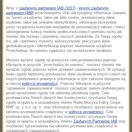
zdj. ilustracyjne/
Wraz z
zaufanymi partnerami IAB (1017)
i
innymi zaufanymi
partnerami (489)
przechowujemy i/lub odczytujemy informacje zawarte
na Twoim urządzeniu, takie jak pliki cookie, przetwarzamy dane
Zdaniem naukowców, dzieci narażone na
osobowe, takie jak unikalne identyfikatory, informacje przesyłane
przez urządzenia końcowe niezbędne do personalizacji reklam i treści,
antybiotyki
w ciągu pierwszych dwóch lat życia
udostępnienie funkcji mediów społecznościowych pomiaru ruchu jak
również dla rozwoju i poprawny naszych produktów. Za Twoją zgodą
miały
o 0,067 wyższy wskaźnik masy ciała, o 9
my, jak i partnerzy możemy wykorzystywać precyzyjne dane
geolokalizacyjne i identyfikację poprzez skanowanie urządzeń.
proc. wyższe ryzyko nadwagi i o 20 proc. wyższe
Przechodząc do serwisu zgadzasz się na wskazane działania.
ryzyko otyłości
w porównaniu z rówieśnikami tej
Możesz wyrazić zgodę na powyższe cele przetwarzania poprzez
samej płci, którym antybiotyków nie podawano.
kliknięcie w przycisk "przechodzę do serwisu", możesz również nie
wyrażać zgody poprzez wybór ustawień zaawansowanych. W sytuacji
braku zgody będziemy przetwarzać dane osobowe w innych celach na
Objętych badaniem zostało 33 095 dzieci
innych podstawach prawnych (informacje w tym zakresie dostępne są
w naszej
polityce prywatności
). Poprzez kliknięcie w przycisk
urodzonych w Finlandii drogami natury. Chodziło o
"ustawienia zaawansowane" możesz zarządzać swoimi preferencjami
przed wyrażeniem zgody lub odmową udzielenia zgody. Cele
sprawdzenie, czy
antybiotyki przed ciążą
, w okresie
przetwarzania Twoich danych bez konieczności uzyskania Twojej
zgody w oparciu o uzasadniony interes Radio Muzyka Fakty Grupa
okołoporodowym i po ciąży - miały związek z
RMF sp. z o.o. sp. k. oraz informacje o możliwości sprzeciwienia się
takiemu przetwarzaniu znajdziesz w
polityce prywatności
. Cele
wyższym BMI
w wieku dwóch i dwunastu lat.
przetwarzania Twoich danych bez konieczności uzyskania Twojej
zgody w oparciu o uzasadniony interes
Zaufanych Partnerów IAB
oraz
możliwość sprzeciwienia się takiemu przetwarzaniu znajdziesz w
Naukowcy nie znaleźli zależności
ustawieniach zaawansowanych.