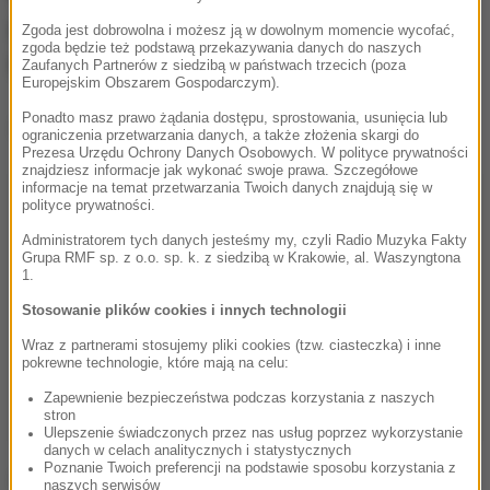
pomiędzy BMI, a antybiotykami
Zgoda jest dobrowolna i możesz ją w dowolnym momencie wycofać,
zgoda będzie też podstawą przekazywania danych do naszych
przyjmowanymi w okresie ciąży
Zaufanych Partnerów z siedzibą w państwach trzecich (poza
Europejskim Obszarem Gospodarczym).
Ponadto masz prawo żądania dostępu, sprostowania, usunięcia lub
Dalsza część artykułu pod materiałem video:
ograniczenia przetwarzania danych, a także złożenia skargi do
Prezesa Urzędu Ochrony Danych Osobowych. W polityce prywatności
znajdziesz informacje jak wykonać swoje prawa. Szczegółowe
informacje na temat przetwarzania Twoich danych znajdują się w
polityce prywatności.
Administratorem tych danych jesteśmy my, czyli Radio Muzyka Fakty
Grupa RMF sp. z o.o. sp. k. z siedzibą w Krakowie, al. Waszyngtona
1.
Stosowanie plików cookies i innych technologii
Wraz z partnerami stosujemy pliki cookies (tzw. ciasteczka) i inne
pokrewne technologie, które mają na celu:
Zapewnienie bezpieczeństwa podczas korzystania z naszych
stron
Ulepszenie świadczonych przez nas usług poprzez wykorzystanie
danych w celach analitycznych i statystycznych
Poznanie Twoich preferencji na podstawie sposobu korzystania z
Narażenie na antybiotyki w ciągu pierwszych dwóch
naszych serwisów