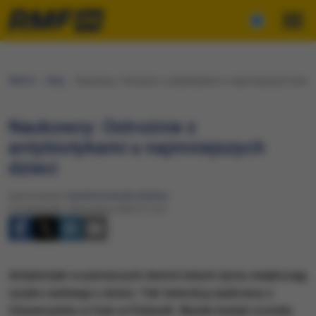
RMF24
Fakty
Naukowcy: Ostrożnie z antybiotykami u najmniejszych dzieci
Naukowcy: Ostrożnie z
antybiotykami u najmniejszych
dzieci
Opracowanie:
Kamila Konturek-Ziemba
Poniedziałek, 28 kwietnia 2025 (11:37)
Antybiotyki w pierwszych dwóch latach życia zwiększają
ryzyko nadwagi u dzieci. Tak twierdzą naukowcy z
Uniwersytetu w Oulu w Finlandii. Wyniki badań zostały