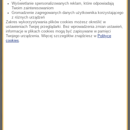
Wyświetlanie spersonalizowanych reklam, które odpowiadają
lat życia ma silniejszy związek z przyrostem masy
Twoim zainteresowaniom
Gromadzenie zagregowanych danych użytkownika korzystającego
ciała w dzieciństwie, niż narażenie w czasie ciąży lub
z różnych urządzeń
Zakres wykorzystywania plików cookies możesz określić w
w innych wczesnych okresach
.
Lekarze muszą być
ustawieniach Twojej przeglądarki. Bez wprowadzenia zmian ustawień,
ostrożni, przepisując antybiotyki małym dzieciom,
informacje w plikach cookies mogą być zapisywane w pamięci
Twojego urządzenia. Więcej szczegółów znajdziesz w
Polityce
zwłaszcza niepotrzebne antybiotyki na infekcje
cookies
.
górnych dróg oddechowych
— powiedziała autorka
prezentacji, dr Sofia Ainonen z Uniwersytetu w Oulu.
Otyłość u dzieci
stanowi coraz większe wyzwanie
na całym świecie - w 2022 roku zdiagnozowano ją u
ponad 159 milionów młodych ludzi w wieku
szkolnym.
ZOBACZ RÓWNIEŻ:
Otyłość u dzieci. Problem coraz bardziej