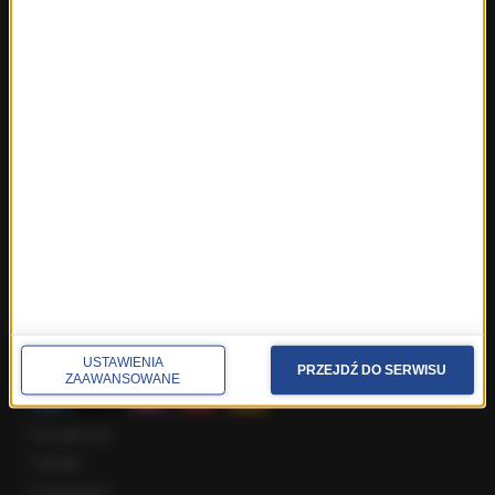
Fakty z Trójmiasta
Fakty z Warszawy
Fakty z Wrocławia
Fakty z Zakopanego
ROZMOWY W RMF FM
Najnowsze rozmowy w RMF FM
Rozmowa o 7:00 w RMF FM i Radiu RMF24
Poranna rozmowa w RMF FM
Popołudniowa rozmowa w RMF FM
Gość Krzysztofa Ziemca w RMF FM
Rozmowy w Radiu RMF24
SPOŁECZNOŚĆ
USTAWIENIA
PRZEJDŹ DO SERWISU
ZAAWANSOWANE
Facebook
Twitter
Instagram