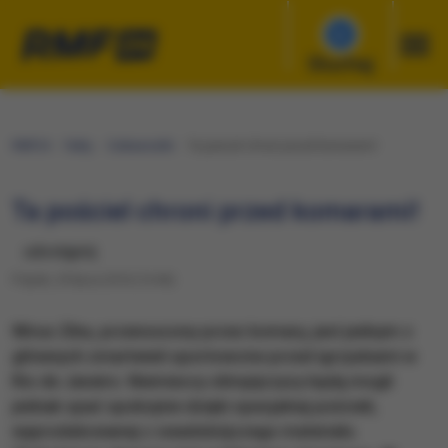
Słuchaj
RMF24
Fakty
Ciekawostki
Ta pościel chroni przed komarami!
Ta pościel chroni przed komarami!
udostępnij
Piątek, 29 lipca 2016 (14:46)
Wirus Zika, przenoszony przez komary, jest jednym z
głównych zmartwień sportowców przed igrzyskami w
Rio de Janeiro. Niemieccy olimpijczycy będą mogli
jednak spać spokojnie dzięki specjalnej pościeli,
wyprodukowanej z owadobójczego materiału.