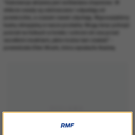
"Substancja aktywna jest wchłaniana stopniowo. W
efekcie owady są odstraszane i odpadają od
powierzchni, a czasem nawet zdychają. Wyposażyliśmy
kadrę olimpijską w nasze produkty. Mogą teraz położyć
pościel na łóżkach w hotelu i ochroni ich ona przed
wszelkimi insektami, jakie można tam znaleźć" -
powiedziała Ellen Woerk, która wynalazła tkaninę.