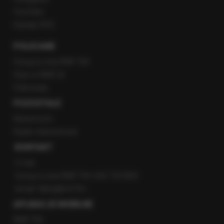
YouTube
Kanały RSS
POLECANE
Gorąca Linia RMF FM
Staż w RMF24
Patronaty
POZOSTAŁE
Newsroom
Radio internetowe
KONTAKT
O nas
Gorąca Linia RMF FM: 600 700 800
email: fakty@rmf.fm
APLIKACJE MOBILNE
RMF FM