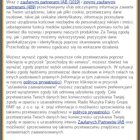
Wraz z
zaufanymi partnerami IAB (1019)
i
innymi zaufanymi
partnerami (489)
przechowujemy i/lub odczytujemy informacje zawarte
na Twoim urządzeniu, takie jak pliki cookie, przetwarzamy dane
osobowe, takie jak unikalne identyfikatory, informacje przesyłane
przez urządzenia końcowe niezbędne do personalizacji reklam i treści,
udostępnienie funkcji mediów społecznościowych pomiaru ruchu jak
również dla rozwoju i poprawny naszych produktów. Za Twoją zgodą
my, jak i partnerzy możemy wykorzystywać precyzyjne dane
geolokalizacyjne i identyfikację poprzez skanowanie urządzeń.
Przechodząc do serwisu zgadzasz się na wskazane działania.
Możesz wyrazić zgodę na powyższe cele przetwarzania poprzez
kliknięcie w przycisk "przechodzę do serwisu", możesz również nie
wyrażać zgody poprzez wybór ustawień zaawansowanych. W sytuacji
braku zgody będziemy przetwarzać dane osobowe w innych celach na
innych podstawach prawnych (informacje w tym zakresie dostępne są
w naszej
polityce prywatności
). Poprzez kliknięcie w przycisk
"ustawienia zaawansowane" możesz zarządzać swoimi preferencjami
przed wyrażeniem zgody lub odmową udzielenia zgody. Cele
przetwarzania Twoich danych bez konieczności uzyskania Twojej
zgody w oparciu o uzasadniony interes Radio Muzyka Fakty Grupa
RMF sp. z o.o. sp. k. oraz informacje o możliwości sprzeciwienia się
takiemu przetwarzaniu znajdziesz w
polityce prywatności
. Cele
przetwarzania Twoich danych bez konieczności uzyskania Twojej
(pot)
zgody w oparciu o uzasadniony interes
Zaufanych Partnerów IAB
oraz
możliwość sprzeciwienia się takiemu przetwarzaniu znajdziesz w
ustawieniach zaawansowanych.
Źródło: RUPTLY/x-news