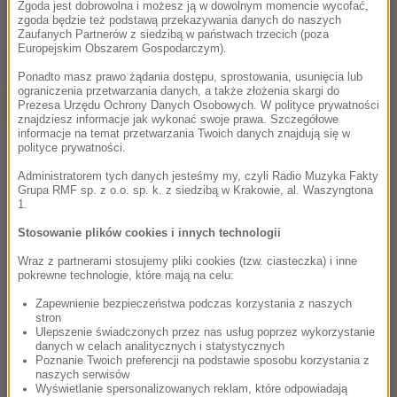
Zgoda jest dobrowolna i możesz ją w dowolnym momencie wycofać,
zgoda będzie też podstawą przekazywania danych do naszych
Zaufanych Partnerów z siedzibą w państwach trzecich (poza
Europejskim Obszarem Gospodarczym).
chcesz widzieć więcej artykułów od RMF24?
dodaj w
Google
Ponadto masz prawo żądania dostępu, sprostowania, usunięcia lub
ograniczenia przetwarzania danych, a także złożenia skargi do
Prezesa Urzędu Ochrony Danych Osobowych. W polityce prywatności
znajdziesz informacje jak wykonać swoje prawa. Szczegółowe
informacje na temat przetwarzania Twoich danych znajdują się w
polityce prywatności.
Administratorem tych danych jesteśmy my, czyli Radio Muzyka Fakty
Grupa RMF sp. z o.o. sp. k. z siedzibą w Krakowie, al. Waszyngtona
1.
Stosowanie plików cookies i innych technologii
Wraz z partnerami stosujemy pliki cookies (tzw. ciasteczka) i inne
pokrewne technologie, które mają na celu:
Zapewnienie bezpieczeństwa podczas korzystania z naszych
stron
Ulepszenie świadczonych przez nas usług poprzez wykorzystanie
danych w celach analitycznych i statystycznych
Poznanie Twoich preferencji na podstawie sposobu korzystania z
naszych serwisów
Wyświetlanie spersonalizowanych reklam, które odpowiadają