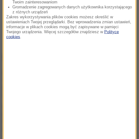
Twoim zainteresowaniom
Gromadzenie zagregowanych danych użytkownika korzystającego
z różnych urządzeń
Zakres wykorzystywania plików cookies możesz określić w
ustawieniach Twojej przeglądarki. Bez wprowadzenia zmian ustawień,
informacje w plikach cookies mogą być zapisywane w pamięci
Twojego urządzenia. Więcej szczegółów znajdziesz w
Polityce
cookies
.
NAJWAŻNIEJSZE FAKTY
Atak w Kamiennej Górze.
15-latek walczy o życie,
jeden z zatrzymanych
zwolniony
PiS chce deportacji,
rzeczniczka podaje dane.
Oto ilu Ukraińców pracuje u
nas legalnie