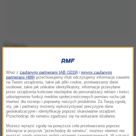
Naukowcy z Tokio odkryli, że koty potrafią
odróżniać zapach swoich opiekunów od woni
Wraz z
zaufanymi partnerami IAB (1019)
i
innymi zaufanymi
partnerami (489)
przechowujemy i/lub odczytujemy informacje zawarte
obcych ludzi.
na Twoim urządzeniu, takie jak pliki cookie, przetwarzamy dane
osobowe, takie jak unikalne identyfikatory, informacje przesyłane
Najnowsze informacje z kraju i ze świata
przez urządzenia końcowe niezbędne do personalizacji reklam i treści,
udostępnienie funkcji mediów społecznościowych pomiaru ruchu jak
znajdziesz na
RMF24.pl
. Bądź na bieżąco.
również dla rozwoju i poprawny naszych produktów. Za Twoją zgodą
my, jak i partnerzy możemy wykorzystywać precyzyjne dane
geolokalizacyjne i identyfikację poprzez skanowanie urządzeń.
Przechodząc do serwisu zgadzasz się na wskazane działania.
Zmysł węchu odgrywa u kotów niezwykle ważną
Możesz wyrazić zgodę na powyższe cele przetwarzania poprzez
rolę. Do tej pory wiadomo było, że zwierzęta
kliknięcie w przycisk "przechodzę do serwisu", możesz również nie
wyrażać zgody poprzez wybór ustawień zaawansowanych. W sytuacji