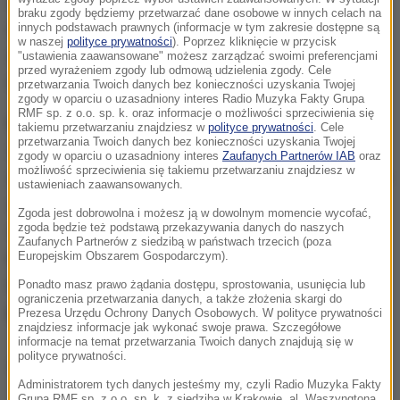
wykorzystują go przede wszystkim do
braku zgody będziemy przetwarzać dane osobowe w innych celach na
rozpoznawania innych kotów i komunikacji między
innych podstawach prawnych (informacje w tym zakresie dostępne są
w naszej
polityce prywatności
). Poprzez kliknięcie w przycisk
sobą. Teraz badacze sprawdzili, czy podobny
"ustawienia zaawansowane" możesz zarządzać swoimi preferencjami
przed wyrażeniem zgody lub odmową udzielenia zgody. Cele
mechanizm działa także w relacjach z ludźmi.
przetwarzania Twoich danych bez konieczności uzyskania Twojej
zgody w oparciu o uzasadniony interes Radio Muzyka Fakty Grupa
RMF sp. z o.o. sp. k. oraz informacje o możliwości sprzeciwienia się
W eksperymencie udział wzięło 30 kotów
.
takiemu przetwarzaniu znajdziesz w
polityce prywatności
. Cele
przetwarzania Twoich danych bez konieczności uzyskania Twojej
Zwierzętom prezentowano plastikowe rurki
zgody w oparciu o uzasadniony interes
Zaufanych Partnerów IAB
oraz
możliwość sprzeciwienia się takiemu przetwarzaniu znajdziesz w
zawierające wymazówki nasączone trzema różnymi
ustawieniach zaawansowanych.
zapachami: właściciela, obcej osoby oraz neutralną,
Zgoda jest dobrowolna i możesz ją w dowolnym momencie wycofać,
zgoda będzie też podstawą przekazywania danych do naszych
czystą próbkę.
Materiał zapachowy pobierano z
Zaufanych Partnerów z siedzibą w państwach trzecich (poza
miejsc, gdzie ludzki zapach jest najbardziej
Europejskim Obszarem Gospodarczym).
intensywny - spod pach, zza ucha oraz spomiędzy
Ponadto masz prawo żądania dostępu, sprostowania, usunięcia lub
ograniczenia przetwarzania danych, a także złożenia skargi do
palców stóp.
Prezesa Urzędu Ochrony Danych Osobowych. W polityce prywatności
znajdziesz informacje jak wykonać swoje prawa. Szczegółowe
informacje na temat przetwarzania Twoich danych znajdują się w
polityce prywatności.
Dalsza część artykułu pod materiałem video:
Administratorem tych danych jesteśmy my, czyli Radio Muzyka Fakty
Grupa RMF sp. z o.o. sp. k. z siedzibą w Krakowie, al. Waszyngtona