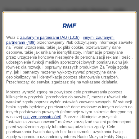
Sprawa choinki w stolicy podzieliła Belgów. Jedni
uważają, że to skandal, kolejny przykład laicyzacji
kraju. Inni, że po prostu przykład rozwoju
współczesnej technologii.
Wraz z
zaufanymi partnerami IAB (1019)
Wolę prawdziwą choinkę
i
innymi zaufanymi
partnerami (489)
przechowujemy i/lub odczytujemy informacje zawarte
ze względu na zapach. Ja także wolę tradycyjną,
na Twoim urządzeniu, takie jak pliki cookie, przetwarzamy dane
osobowe, takie jak unikalne identyfikatory, informacje przesyłane
naturalną
- mówią dziennikarce RMF FM rodzice 4-
przez urządzenia końcowe niezbędne do personalizacji reklam i treści,
udostępnienie funkcji mediów społecznościowych pomiaru ruchu jak
letniego chłopca.
Tak, ale dzisiaj jesteśmy już w 2012
również dla rozwoju i poprawny naszych produktów. Za Twoją zgodą
my, jak i partnerzy możemy wykorzystywać precyzyjne dane
roku, więc trzeba iść z duchem czasu
- nie zgadza się
geolokalizacyjne i identyfikację poprzez skanowanie urządzeń.
Przechodząc do serwisu zgadzasz się na wskazane działania.
z nimi 22-letnia studentka.
Możesz wyrazić zgodę na powyższe cele przetwarzania poprzez
kliknięcie w przycisk "przechodzę do serwisu", możesz również nie
Władze miasta sprawę już przesądziły. Choinka
wyrażać zgody poprzez wybór ustawień zaawansowanych. W sytuacji
braku zgody będziemy przetwarzać dane osobowe w innych celach na
będzie się składać z paneli oświetlanych kolorowym
innych podstawach prawnych (informacje w tym zakresie dostępne są
światłem, umieszczonym na metalowej konstrukcji
w naszej
polityce prywatności
). Poprzez kliknięcie w przycisk
"ustawienia zaawansowane" możesz zarządzać swoimi preferencjami
liczącej 24 metry. W ciągu dnia będzie można się na
przed wyrażeniem zgody lub odmową udzielenia zgody. Cele
przetwarzania Twoich danych bez konieczności uzyskania Twojej
nią wspiąć - płacąc 4 euro.
zgody w oparciu o uzasadniony interes Radio Muzyka Fakty Grupa