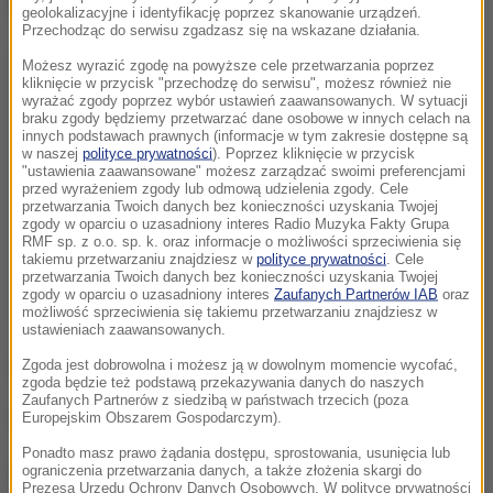
Dalsza część artykułu pod materiałem video:
geolokalizacyjne i identyfikację poprzez skanowanie urządzeń.
Przechodząc do serwisu zgadzasz się na wskazane działania.
Możesz wyrazić zgodę na powyższe cele przetwarzania poprzez
kliknięcie w przycisk "przechodzę do serwisu", możesz również nie
wyrażać zgody poprzez wybór ustawień zaawansowanych. W sytuacji
braku zgody będziemy przetwarzać dane osobowe w innych celach na
innych podstawach prawnych (informacje w tym zakresie dostępne są
w naszej
polityce prywatności
). Poprzez kliknięcie w przycisk
"ustawienia zaawansowane" możesz zarządzać swoimi preferencjami
przed wyrażeniem zgody lub odmową udzielenia zgody. Cele
przetwarzania Twoich danych bez konieczności uzyskania Twojej
zgody w oparciu o uzasadniony interes Radio Muzyka Fakty Grupa
RMF sp. z o.o. sp. k. oraz informacje o możliwości sprzeciwienia się
takiemu przetwarzaniu znajdziesz w
polityce prywatności
. Cele
przetwarzania Twoich danych bez konieczności uzyskania Twojej
zgody w oparciu o uzasadniony interes
Zaufanych Partnerów IAB
oraz
możliwość sprzeciwienia się takiemu przetwarzaniu znajdziesz w
ustawieniach zaawansowanych.
przewlekłe zmęczenie,
Zgoda jest dobrowolna i możesz ją w dowolnym momencie wycofać,
zgoda będzie też podstawą przekazywania danych do naszych
Zaufanych Partnerów z siedzibą w państwach trzecich (poza
problemy hormonalne,
Europejskim Obszarem Gospodarczym).
Ponadto masz prawo żądania dostępu, sprostowania, usunięcia lub
pogorszenie koncentracji,
ograniczenia przetwarzania danych, a także złożenia skargi do
Prezesa Urzędu Ochrony Danych Osobowych. W polityce prywatności