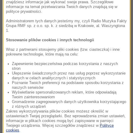
znajdziesz informacje jak wykonać swoje prawa. Szczegółowe
informacje na temat przetwarzania Twoich danych znajdują się w
polityce prywatności.
Administratorem tych danych jesteśmy my, czyli Radio Muzyka Fakty
Grupa RMF sp. z o.o. sp. k. z siedzibą w Krakowie, al. Waszyngtona
Czym jest efekt placebo?
1.
Stosowanie plików cookies i innych technologii
Z perspektywy badań klinicznych placebo oznacza
Wraz z partnerami stosujemy pliki cookies (tzw. ciasteczka) i inne
poprawę stanu pacjenta, która nie wynika
pokrewne technologie, które mają na celu:
bezpośrednio z działania substancji leczniczej.
Zapewnienie bezpieczeństwa podczas korzystania z naszych
stron
Ulepszenie świadczonych przez nas usług poprzez wykorzystanie
Najprościej mówiąc, jest to poprawa samopoczucia,
danych w celach analitycznych i statystycznych
również objawów, która wynika nie z działania samej
Poznanie Twoich preferencji na podstawie sposobu korzystania z
naszych serwisów
substancji leczniczej, ale również z przekonania, że
Wyświetlanie spersonalizowanych reklam, które odpowiadają
Twoim zainteresowaniom
otrzymaliśmy skuteczne leczenie
- tłumaczy dr n.
Gromadzenie zagregowanych danych użytkownika korzystającego
z różnych urządzeń
farm. Tomasz Kowalski i dodaje, że współczesna
Zakres wykorzystywania plików cookies możesz określić w
ustawieniach Twojej przeglądarki. Bez wprowadzenia zmian ustawień,
nauka dobrze rozumie biologiczne podstawy tego
informacje w plikach cookies mogą być zapisywane w pamięci
Twojego urządzenia. Więcej szczegółów znajdziesz w
Polityce
zjawiska.
cookies
.