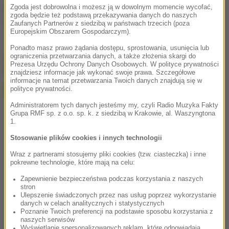
Źródło: Twoje Zdrowie
Zgoda jest dobrowolna i możesz ją w dowolnym momencie wycofać,
zgoda będzie też podstawą przekazywania danych do naszych
Zaufanych Partnerów z siedzibą w państwach trzecich (poza
rak piersi
Tagi:
Europejskim Obszarem Gospodarczym).
Ponadto masz prawo żądania dostępu, sprostowania, usunięcia lub
ograniczenia przetwarzania danych, a także złożenia skargi do
chcesz widzieć więcej artykułów od RMF24?
dodaj w
Prezesa Urzędu Ochrony Danych Osobowych. W polityce prywatności
Google
znajdziesz informacje jak wykonać swoje prawa. Szczegółowe
informacje na temat przetwarzania Twoich danych znajdują się w
polityce prywatności.
Administratorem tych danych jesteśmy my, czyli Radio Muzyka Fakty
Grupa RMF sp. z o.o. sp. k. z siedzibą w Krakowie, al. Waszyngtona
1.
Stosowanie plików cookies i innych technologii
Wraz z partnerami stosujemy pliki cookies (tzw. ciasteczka) i inne
pokrewne technologie, które mają na celu:
Zapewnienie bezpieczeństwa podczas korzystania z naszych
stron
Ulepszenie świadczonych przez nas usług poprzez wykorzystanie
danych w celach analitycznych i statystycznych
Poznanie Twoich preferencji na podstawie sposobu korzystania z
naszych serwisów
Wyświetlanie spersonalizowanych reklam, które odpowiadają