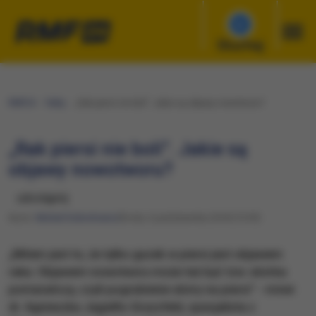
Słuchaj
RMF24
Fakty
„Rak piersi nie boli”. Jakie są objawy nowotworu?
„Rak piersi nie boli”. Jakie są
objawy nowotworu?
udostępnij
Autor:
Michał Dobrołowicz
Środa, 3 października 2018 (15:39)
„Mitem jest to, że tylko guzek w piersi jest objawem
raka. Objawem nowotworu może też być tzw. skórka
pomarańczy, czyli pogrubienie skóry na piersi” - mówi
dr. Agnieszka Jagiełło-Gruszfeld, specjalista z