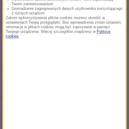
Twoim zainteresowaniom
Gromadzenie zagregowanych danych użytkownika korzystającego
z różnych urządzeń
Zakres wykorzystywania plików cookies możesz określić w
ustawieniach Twojej przeglądarki. Bez wprowadzenia zmian ustawień,
informacje w plikach cookies mogą być zapisywane w pamięci
Twojego urządzenia. Więcej szczegółów znajdziesz w
Polityce
cookies
.
NAJWAŻNIEJSZE FAKTY
Dwoje dzieci topiło się w
zbiorniku
przeciwpożarowym
Pożar nad jeziorem Garda.
Ewakuacja, "przerażające
sceny”