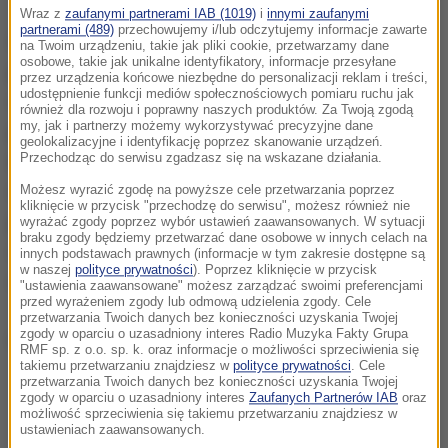
Wraz z
zaufanymi partnerami IAB (1019)
i
innymi zaufanymi
partnerami (489)
przechowujemy i/lub odczytujemy informacje zawarte
Rak piersi można wyleczyć. (...). Warunkiem
na Twoim urządzeniu, takie jak pliki cookie, przetwarzamy dane
osobowe, takie jak unikalne identyfikatory, informacje przesyłane
podstawowym do wyleczenia raka piersi jest jego
przez urządzenia końcowe niezbędne do personalizacji reklam i treści,
udostępnienie funkcji mediów społecznościowych pomiaru ruchu jak
wczesne wykrycie. Wtedy kobieta ma prawie 100-
również dla rozwoju i poprawny naszych produktów. Za Twoją zgodą
my, jak i partnerzy możemy wykorzystywać precyzyjne dane
procentowe szanse
- mówi nasza ekspert.
Najlepiej
geolokalizacyjne i identyfikację poprzez skanowanie urządzeń.
by było wyczuć takiego raka w badaniu
Przechodząc do serwisu zgadzasz się na wskazane działania.
mammograficznym, ale jeszcze w momencie, kiedy
Możesz wyrazić zgodę na powyższe cele przetwarzania poprzez
kliknięcie w przycisk "przechodzę do serwisu", możesz również nie
jest on niewyczuwalny. Wtedy guzek ma poniżej 1
wyrażać zgody poprzez wybór ustawień zaawansowanych. W sytuacji
braku zgody będziemy przetwarzać dane osobowe w innych celach na
centymetra. Wtedy mamy największe szanse na
innych podstawach prawnych (informacje w tym zakresie dostępne są
w naszej
polityce prywatności
). Poprzez kliknięcie w przycisk
całkowite wyleczenie
- mówi Jagiełlo-Gruszfeld.
"ustawienia zaawansowane" możesz zarządzać swoimi preferencjami
przed wyrażeniem zgody lub odmową udzielenia zgody. Cele
przetwarzania Twoich danych bez konieczności uzyskania Twojej
zgody w oparciu o uzasadniony interes Radio Muzyka Fakty Grupa
(ag)
RMF sp. z o.o. sp. k. oraz informacje o możliwości sprzeciwienia się
takiemu przetwarzaniu znajdziesz w
polityce prywatności
. Cele
przetwarzania Twoich danych bez konieczności uzyskania Twojej
zgody w oparciu o uzasadniony interes
Zaufanych Partnerów IAB
oraz
możliwość sprzeciwienia się takiemu przetwarzaniu znajdziesz w
ustawieniach zaawansowanych.