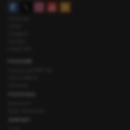
Facebook
Twitter
Instagram
YouTube
Kanały RSS
POLECANE
Gorąca Linia RMF FM
Staż w RMF24
Patronaty
POZOSTAŁE
Newsroom
Radio internetowe
KONTAKT
O nas