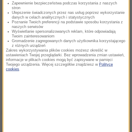
Zapewnienie bezpieczeństwa podczas korzystania z naszych
stron
Ulepszenie świadczonych przez nas usług poprzez wykorzystanie
Dalsza część artykułu pod materiałem video:
danych w celach analitycznych i statystycznych
Poznanie Twoich preferencji na podstawie sposobu korzystania z
naszych serwisów
Wyświetlanie spersonalizowanych reklam, które odpowiadają
Twoim zainteresowaniom
Gromadzenie zagregowanych danych użytkownika korzystającego
z różnych urządzeń
Zakres wykorzystywania plików cookies możesz określić w
ustawieniach Twojej przeglądarki. Bez wprowadzenia zmian ustawień,
informacje w plikach cookies mogą być zapisywane w pamięci
Twojego urządzenia. Więcej szczegółów znajdziesz w
Polityce
cookies
.
Opracowanie:
Nicole Makarewicz
Źródło: RMF FM