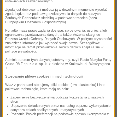
Borratyńska.
Występuje też szereg innych zaburzeń,
ustawieniach zaawansowanych.
które również wiążą się z bezsennością albo mogą do
Zgoda jest dobrowolna i możesz ją w dowolnym momencie wycofać,
zgoda będzie też podstawą przekazywania danych do naszych
niej prowadzić
- dodaje neurolog.
Zaufanych Partnerów z siedzibą w państwach trzecich (poza
Europejskim Obszarem Gospodarczym).
W tej chwili coraz powszechniejszym problemem jest
Ponadto masz prawo żądania dostępu, sprostowania, usunięcia lub
ograniczenia przetwarzania danych, a także złożenia skargi do
problem bezdechu nocnego, który jest schorzeniem
Prezesa Urzędu Ochrony Danych Osobowych. W polityce prywatności
znajdziesz informacje jak wykonać swoje prawa. Szczegółowe
narastającym, wraz z narastaniem problemu otyłości,
informacje na temat przetwarzania Twoich danych znajdują się w
która jest głównym czynnikiem powodującym
polityce prywatności.
zaburzenia oddychania w czasie snu
- mówi
Administratorem tych danych jesteśmy my, czyli Radio Muzyka Fakty
Grupa RMF sp. z o.o. sp. k. z siedzibą w Krakowie, al. Waszyngtona
Borratyńska.
1.
Stosowanie plików cookies i innych technologii
Stres, jako czynnik wywołujący wiele problemów
Wraz z partnerami stosujemy pliki cookies (tzw. ciasteczka) i inne
zdrowotnych, może też wywoływać problemy ze
pokrewne technologie, które mają na celu:
snem.
To może być zarówno krótkotrwała sytuacja
Zapewnienie bezpieczeństwa podczas korzystania z naszych
stron
stresująca, ale też przewlekły stres, jeżeli w stresie
Ulepszenie świadczonych przez nas usług poprzez wykorzystanie
danych w celach analitycznych i statystycznych
funkcjonujemy przez lata. Stres może być też takim
Poznanie Twoich preferencji na podstawie sposobu korzystania z